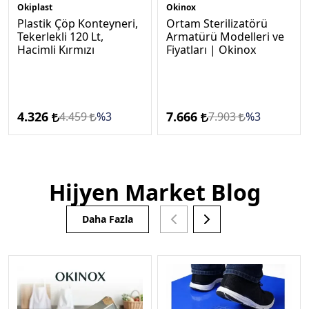
Okiplast
Okinox
Plastik Çöp Konteyneri,
Ortam Sterilizatörü
Tekerlekli 120 Lt,
Armatürü Modelleri ve
Hacimli Kırmızı
Fiyatları | Okinox
4.326
7.666
4.459
%3
7.903
%3
Hijyen Market Blog
Daha Fazla