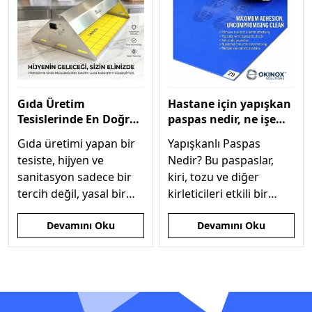
Gıda Üretim
Hastane için yapışkan
Tesislerinde En Doğru
paspas nedir, ne işe
Sinek Öldürücü Seçimi
yarar, nasıl kullanılır?
Gıda üretimi yapan bir
Yapışkanlı Paspas
tesiste, hijyen ve
Nedir? Bu paspaslar,
sanitasyon sadece bir
kiri, tozu ve diğer
tercih değil, yasal bir
kirleticileri etkili bir
zorunluluktur. Sinekler,
şekilde yakalamak için
Devamını Oku
Devamını Oku
taşıdıkları
özel yapışkanlı
: Gıda Üretim Tesislerinde En Doğru Sinek Öldür
: Hastane için yap
mikroorganizmalar
tabakalardan oluşur.
nedeniyle gıda
güvenliğini tehdit eden
en büyük unsurlardan
biridir.