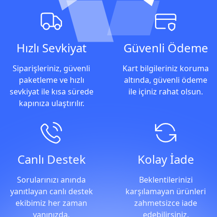
Alışveriş Avantajları
Hızlı Sevkiyat
Güvenli Ödeme
Siparişleriniz, güvenli
Kart bilgileriniz koruma
paketleme ve hızlı
altında, güvenli ödeme
sevkiyat ile kısa sürede
ile içiniz rahat olsun.
kapınıza ulaştırılır.
Canlı Destek
Kolay İade
Sorularınızı anında
Beklentilerinizi
yanıtlayan canlı destek
karşılamayan ürünleri
ekibimiz her zaman
zahmetsizce iade
yanınızda.
edebilirsiniz.