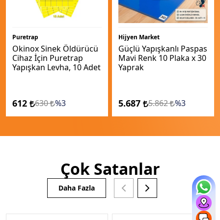
Puretrap
Hijyen Market
Okinox Sinek Öldürücü
Güçlü Yapışkanlı Paspas
Cihaz İçin Puretrap
Mavi Renk 10 Plaka x 30
Yapışkan Levha, 10 Adet
Yaprak
612
5.687
630
%3
5.862
%3
Çok Satanlar
Daha Fazla