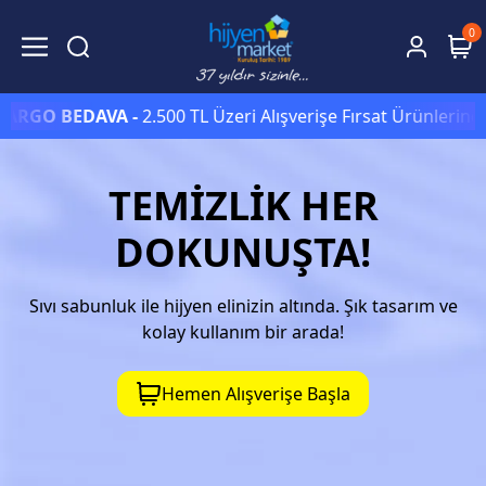
0
BEDAVA -
2.500 TL Üzeri Alışverişe Fırsat Ürünlerinde Sepett
TEMİZLİK HER
DOKUNUŞTA!
Sıvı sabunluk ile hijyen elinizin altında. Şık tasarım ve
kolay kullanım bir arada!
Hemen Alışverişe Başla