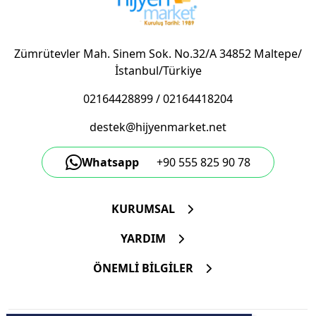
Zümrütevler Mah. Sinem Sok. No.32/A 34852 Maltepe/
İstanbul/Türkiye
02164428899
/
02164418204
destek@hijyenmarket.net
Whatsapp
+90 555 825 90 78
KURUMSAL
YARDIM
ÖNEMLİ BİLGİLER