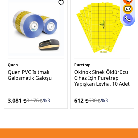
Quen
Puretrap
Quen PVC Isıtmalı
Okinox Sinek Öldürücü
Galoşmatik Galoşu
Cihaz İçin Puretrap
Yapışkan Levha, 10 Adet
3.081
612
3.176
%3
630
%3