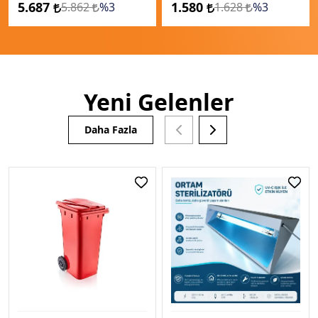
5.687
1.580
5.862
%3
1.628
%3
Yeni Gelenler
Daha Fazla