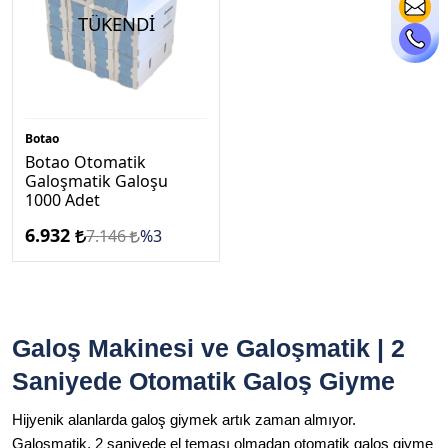
TÜKENDİ
Botao
Botao Otomatik
Galoşmatik Galoşu
1000 Adet
6.932
7.146
%3
Galoş Makinesi ve Galoşmatik | 2
Saniyede Otomatik Galoş Giyme
Hijyenik alanlarda galoş giymek artık zaman almıyor.
Galoşmatik, 2 saniyede el teması olmadan otomatik galoş giyme