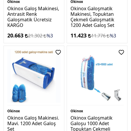
Okinox
Okinox
Okinox Galoş Makinesi,
Okinox Galoşmatik
Antrasi̇t Renk
Makinesi, Topuktan
Galoşmatik Ücretsi̇z
Çekmeli Galoşmatik
KARGO
1200 Adet Galoş Set
20.663
11.423
21.302
%3
11.776
%3
Okinox
Okinox
Okinox Galoş Makinesi.
​​​​​​Okinox Galoşmatik
Mavi. 1200 Adet Galoş
Galoşu 1000 Adet
Set
Topuktan Çekmeli