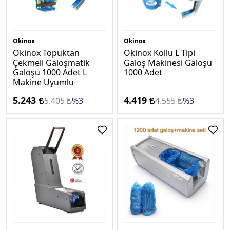
Okinox
Okinox
Okinox Topuktan
Okinox Kollu L Tipi
Çekmeli Galoşmatik
Galoş Makinesi Galoşu
Galoşu 1000 Adet L
1000 Adet
Makine Uyumlu
5.243
4.419
5.405
%3
4.555
%3