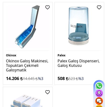
Okinox
Palex
Okinox Galoş Makinesi,
Palex Galoş Dispenseri,
Topuktan Çekmeli
Galoş Kutusu
Galoşmatik
14.206
508
14.645
%3
523
%3