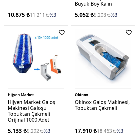
Büyük Boy Kalın
10.875
5.052
11.211
%3
5.208
%3
Hijyen Market
Okinox
Hijyen Market Galoş
Okinox Galoş Makinesi,
Makinesi Galoşu
Topuktan Çekmeli
Topuktan Çekmeli
Orijinal 1000 Adet
5.133
17.910
5.292
%3
18.463
%3