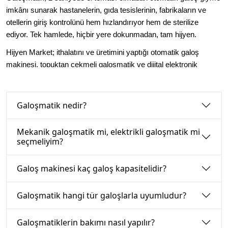
imkânı sunarak hastanelerin, gıda tesislerinin, fabrikaların ve
otellerin giriş kontrolünü hem hızlandırıyor hem de sterilize
ediyor. Tek hamlede, hiçbir yere dokunmadan, tam hijyen.
Hijyen Market; ithalatını ve üretimini yaptığı otomatik galoş
makinesi, topuktan çekmeli galoşmatik ve dijital elektronik
kontrollü modeller dahil geniş ürün yelpazesiyle İstanbul ve
Türkiye genelindeki kurumların hijyen altyapısını güçlendiriyor.
Galoşmatik nedir?
Mekanik galoşmatik mi, elektrikli galoşmatik mi
Tüm Galoşmatik Modellerini Hemen İncele 
seçmeliyim?
hijyenmarket.net
Galoş makinesi kaç galoş kapasitelidir?
Galoşmatik hangi tür galoşlarla uyumludur?
Galoşmatiklerin bakımı nasıl yapılır?