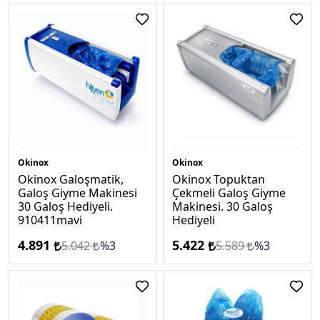
Okinox
Okinox
Okinox Galoşmatik,
Okinox Topuktan
Galoş Giyme Makinesi
Çekmeli Galoş Giyme
30 Galoş Hediyeli.
Makinesi. 30 Galoş
910411mavi
Hediyeli
4.891
5.422
5.042
%3
5.589
%3