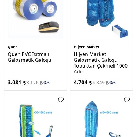
Quen
Hijyen Market
Quen PVC Isıtmalı
Hijyen Market
Galoşmatik Galoşu
Galoşmatik Galoşu,
Topuktan Çekmeli 1000
Adet
3.081
4.704
3.176
%3
4.849
%3