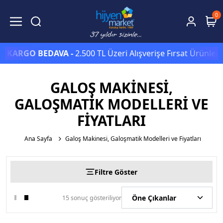
0
ARGO BEDAVA -
2.500 TL Üzeri Alışverişe Fırsat Ürünlerind
GALOŞ MAKINESI,
GALOŞMATIK MODELLERI VE
FIYATLARI
Ana Sayfa
Galoş Makinesi, Galoşmatik Modelleri ve Fiyatları
Filtre Göster
15 sonuç gösteriliyor