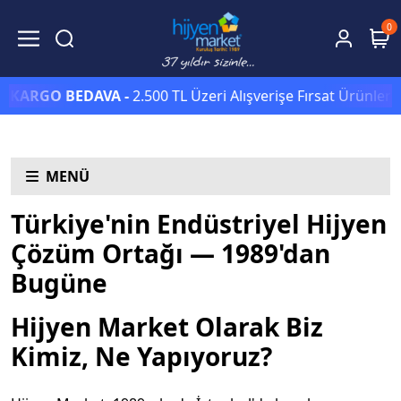
0
GO BEDAVA -
2.500 TL Üzeri Alışverişe Fırsat Ürünlerinde S
MENÜ
Türkiye'nin Endüstriyel Hijyen
Çözüm Ortağı — 1989'dan
Bugüne
Hijyen Market Olarak Biz
Kimiz, Ne Yapıyoruz?