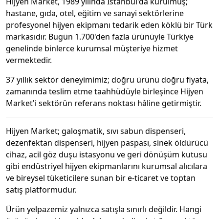
Hijyen Market, 1989 yılında İstanbul'da kurulmuş;
hastane, gıda, otel, eğitim ve sanayi sektörlerine
profesyonel hijyen ekipmanı tedarik eden köklü bir Türk
markasıdır. Bugün 1.700'den fazla ürünüyle Türkiye
genelinde binlerce kurumsal müşteriye hizmet
vermektedir.
37 yıllık sektör deneyimimiz; doğru ürünü doğru fiyata,
zamanında teslim etme taahhüdüyle birleşince Hijyen
Market'i sektörün referans noktası hâline getirmiştir.
Hijyen Market; galoşmatik, sıvı sabun dispenseri,
dezenfektan dispenseri, hijyen paspası, sinek öldürücü
cihaz, acil göz duşu istasyonu ve geri dönüşüm kutusu
gibi endüstriyel hijyen ekipmanlarını kurumsal alıcılara
ve bireysel tüketicilere sunan bir e-ticaret ve toptan
satış platformudur.
Ürün yelpazemiz yalnızca satışla sınırlı değildir. Hangi