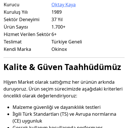
Kurucu
Oktay Kaya
Kuruluş Yılı
1989
Sektör Deneyimi
37 Yıl
Ürün Sayısı
1.700+
Hizmet Verilen Sektör
6+
Teslimat
Türkiye Geneli
Kendi Marka
Okinox
Kalite & Güven Taahhüdümüz
Hijyen Market olarak sattığımız her ürünün arkında
duruyoruz. Ürün seçim sürecimizde aşağıdaki kriterleri
öncelikli olarak değerlendiriyoruz:
Malzeme güvenliği ve dayanıklılık testleri
İlgili Türk Standartları (TS) ve Avrupa normlarına
(CE) uygunluk
Gerçek kullanım koşullarında performans