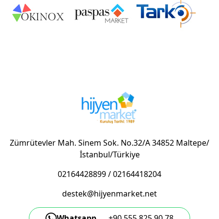
Zümrütevler Mah. Sinem Sok. No.32/A 34852 Maltepe/
İstanbul/Türkiye
02164428899
/
02164418204
destek@hijyenmarket.net
Whatsapp
+90 555 825 90 78