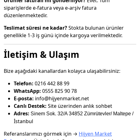
Ürünler faturalı mı gönderiliyor?
Evet. Tüm
siparişlerde e-fatura veya e-arşiv fatura
düzenlenmektedir.
Teslimat süresi ne kadar?
Stokta bulunan ürünler
genellikle 1-3 iş günü içinde kargoya verilmektedir.
İletişim & Ulaşım
Bize aşağıdaki kanallardan kolayca ulaşabilirsiniz:
Telefon:
0216 442 88 99
WhatsApp:
0555 825 90 78
E-posta:
info@hijyenmarket.net
Canlı Destek:
Site üzerinden anlık sohbet
Adres:
Sinem Sok. 32/A 34852 Zümrütevler
/
Maltepe /
İstanbul
Referanslarımızı görmek için →
Hijyen Market