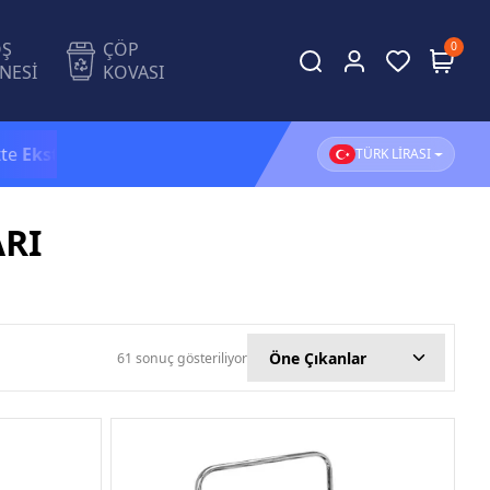
OŞ
ÇÖP
0
NESİ
KOVASI
 %5 İndirim!
1.500 TL ve üzeri alışverişlerinizde
KARG
TÜRK LİRASI
ARI
61 sonuç gösteriliyor