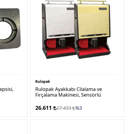
Rulopak
psisi,
Rulopak Ayakkabı Cilalama ve
Fırçalama Makinesi, Sensörlü
26.611
27.433
%3