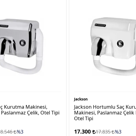
Jackson
aç Kurutma Makinesi,
Jackson Hortumlu Saç Kur
Paslanmaz Çelik, Otel Tipi
Makinesi, Paslanmaz Çelik 
Otel Tipi
17.300
18.546
%3
17.835
%3