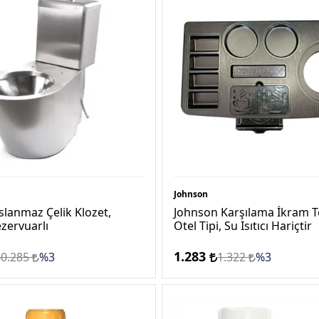
Johnson
lanmaz Çelik Klozet,
Johnson Karşılama İkram Te
ezervuarlı
Otel Tipi, Su Isıtıcı Hariçtir
1.283
40.285
%3
1.322
%3