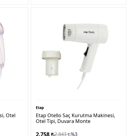
Etap
i, Otel
Etap Otello Saç Kurutma Makinesi,
Otel Tipi, Duvara Monte
2.758
2.843
%3