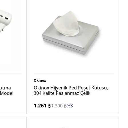
Okinox
rutma
Okinox Hijyenik Ped Poşet Kutusu,
 Model
304 Kalite Paslanmaz Çelik
1.261
1.300
%3