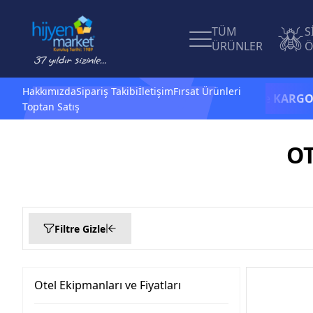
TÜM
S
ÜRÜNLER
Ö
Hakkımızda
Sipariş Takibi
İletişim
Fırsat Ürünleri
1.500 TL ve üzeri alışverişlerinizde
KARGO BEDAVA
Toptan Satış
OT
Filtre Gizle
Filtrele
Otel Ekipmanları ve Fiyatları