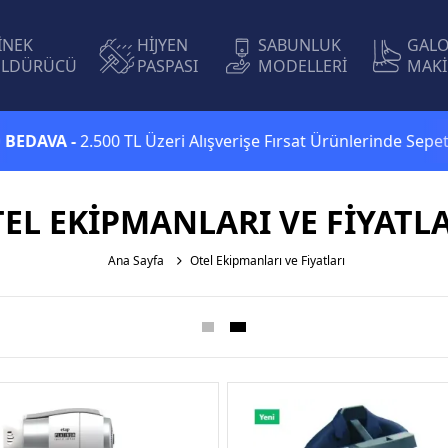
İNEK
HİJYEN
SABUNLUK
GAL
LDÜRÜCÜ
PASPASI
MODELLERİ
MAKİ
 -
2.500 TL Üzeri Alışverişe Fırsat Ürünlerinde Sepette
Ekstra
EL EKIPMANLARI VE FIYATL
Ana Sayfa
Otel Ekipmanları ve Fiyatları