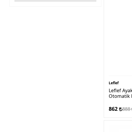
Leflef
Leflef Aya
Otomatik 
862
888