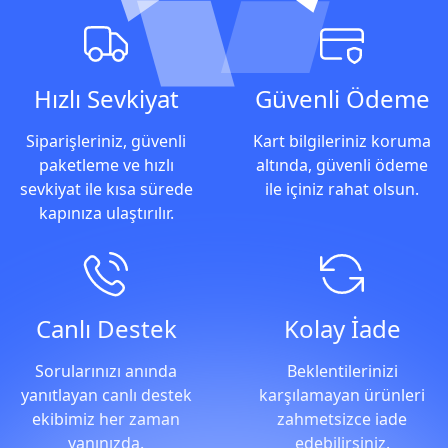
Alışveriş Avantajları
Hızlı Sevkiyat
Güvenli Ödeme
Siparişleriniz, güvenli
Kart bilgileriniz koruma
paketleme ve hızlı
altında, güvenli ödeme
sevkiyat ile kısa sürede
ile içiniz rahat olsun.
kapınıza ulaştırılır.
Canlı Destek
Kolay İade
Sorularınızı anında
Beklentilerinizi
yanıtlayan canlı destek
karşılamayan ürünleri
ekibimiz her zaman
zahmetsizce iade
yanınızda.
edebilirsiniz.