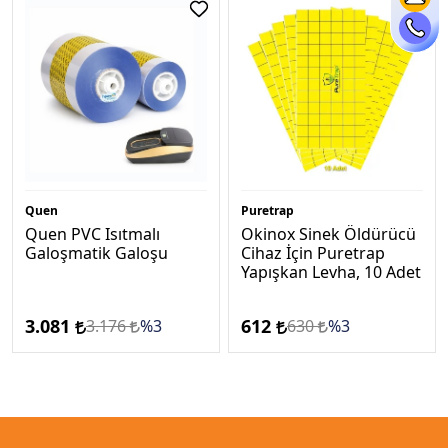
Quen
Puretrap
Quen PVC Isıtmalı
Okinox Sinek Öldürücü
Galoşmatik Galoşu
Cihaz İçin Puretrap
Yapışkan Levha, 10 Adet
3.081
612
3.176
%3
630
%3