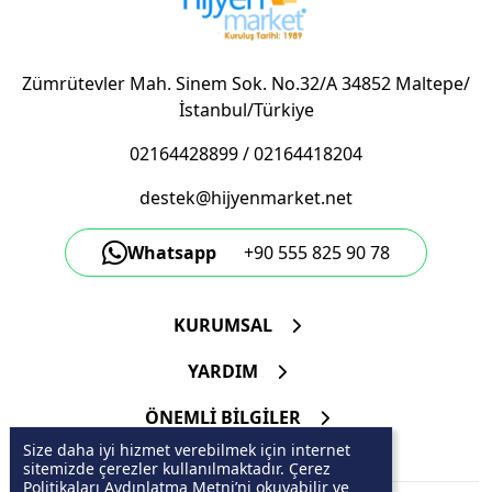
Zümrütevler Mah. Sinem Sok. No.32/A 34852 Maltepe/
İstanbul/Türkiye
02164428899
/
02164418204
destek@hijyenmarket.net
Whatsapp
+90 555 825 90 78
KURUMSAL
YARDIM
ÖNEMLİ BİLGİLER
Size daha iyi hizmet verebilmek için internet
sitemizde çerezler kullanılmaktadır. Çerez
Politikaları Aydınlatma Metni’ni okuyabilir ve