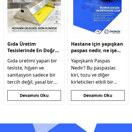
Gıda Üretim
Hastane için yapışkan
Tesislerinde En Doğru
paspas nedir, ne işe
Sinek Öldürücü Seçimi
yarar, nasıl kullanılır?
Gıda üretimi yapan bir
Yapışkanlı Paspas
tesiste, hijyen ve
Nedir? Bu paspaslar,
sanitasyon sadece bir
kiri, tozu ve diğer
tercih değil, yasal bir
kirleticileri etkili bir
zorunluluktur. Sinekler,
şekilde yakalamak için
Devamını Oku
Devamını Oku
taşıdıkları
özel yapışkanlı
: Gıda Üretim Tesislerinde En Doğru Sinek Öldür
: Hastane için yap
mikroorganizmalar
tabakalardan oluşur.
nedeniyle gıda
güvenliğini tehdit eden
en büyük unsurlardan
biridir.