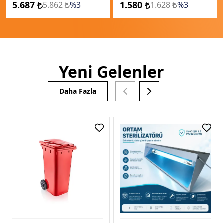
5.687
1.580
5.862
%3
1.628
%3
Yeni Gelenler
Daha Fazla