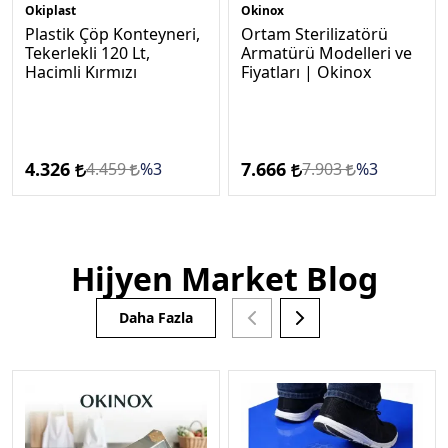
Okiplast
Okinox
Plastik Çöp Konteyneri,
Ortam Sterilizatörü
Tekerlekli 120 Lt,
Armatürü Modelleri ve
Hacimli Kırmızı
Fiyatları | Okinox
4.326
7.666
4.459
%3
7.903
%3
Hijyen Market Blog
Daha Fazla