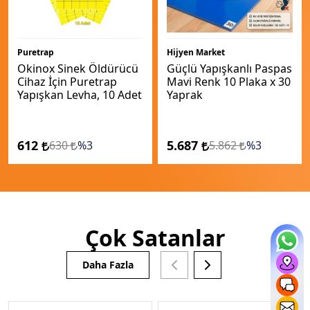
Puretrap
Hijyen Market
Okinox Sinek Öldürücü
Güçlü Yapışkanlı Paspas
Cihaz İçin Puretrap
Mavi Renk 10 Plaka x 30
Yapışkan Levha, 10 Adet
Yaprak
612
5.687
630
%3
5.862
%3
Çok Satanlar
Daha Fazla