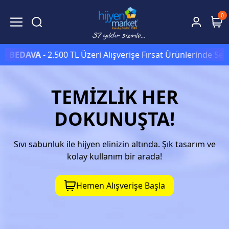
0
VA -
2.500 TL Üzeri Alışverişe Fırsat Ürünlerinde Sepette
Eks
TEMİZLİK HER
DOKUNUŞTA!
Sıvı sabunluk ile hijyen elinizin altında. Şık tasarım ve
kolay kullanım bir arada!
Hemen Alışverişe Başla