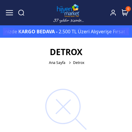
0
erinizde
KARGO BEDAVA -
2.500 TL Üzeri Alışverişe Fırsat Ü
DETROX
Ana Sayfa
Detrox