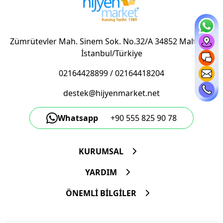
Zümrütevler Mah. Sinem Sok. No.32/A 34852 Maltepe/
İstanbul/Türkiye
02164428899
/
02164418204
destek@hijyenmarket.net
Whatsapp
+90 555 825 90 78
KURUMSAL
YARDIM
ÖNEMLİ BİLGİLER