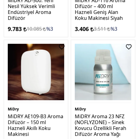
MiDRY AD-500: Yeni
MiDRY AD-116 Aroma
Nesil Yüksek Verimli
Difüzör – 400 ml
Endüstriyel Aroma
Hazneli Geniş Alan
Difüzör
Koku Makinesi Siyah
9.783
3.406
10.085
%3
3.511
%3
MiDry
MiDry
MiDRY AE109-B3 Aroma
MiDRY Aroma 23 NFZ
Difüzör – 150 ml
(NOFLYZONE) – Sinek
Hazneli Akıllı Koku
Kovucu Özellikli Ferah
Makinesi
Difüzör Aroma Yağı