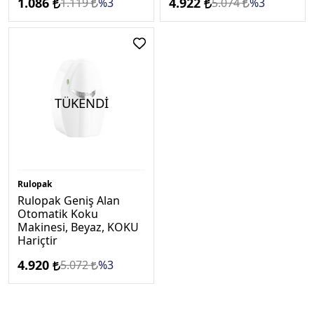
1.086
4.922
1.119
%3
5.074
%3
TÜKENDİ
Rulopak
Rulopak Geniş Alan
Otomatik Koku
Makinesi, Beyaz, KOKU
Hari̇çti̇r
4.920
5.072
%3