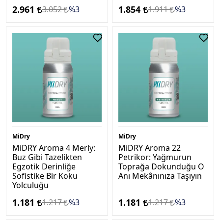
2.961
1.854
3.052
%3
1.911
%3
MiDry
MiDry
MiDRY Aroma 4 Merly:
MiDRY Aroma 22
Buz Gibi Tazelikten
Petrikor: Yağmurun
Egzotik Derinliğe
Toprağa Dokunduğu O
Sofistike Bir Koku
Anı Mekânınıza Taşıyın
Yolculuğu
1.181
1.181
1.217
%3
1.217
%3