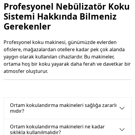
Profesyonel Nebülizatör Koku
Sistemi Hakkında Bilmeniz
Gerekenler
Profesyonel koku makinesi, günümüzde evlerden
ofislere, mağazalardan otellere kadar pek çok alanda
yaygın olarak kullanılan cihazlardır. Bu makineler,
ortama hoş bir koku yayarak daha ferah ve davetkar bir
atmosfer oluşturur.
Profesyonel Koku Makinesi: Otel,
Hastane ve Mağazalar İçin
Ortam kokulandırma makineleri sağlığa zararlı
Endüstriyel Çözümler
mıdır?
Kurumsal ve ticari alanlarda ortam hijyeni sadece görünür
Ortam kokulandırma makineleri ne kadar
temizlikten ibaret değildir; kokuyu yönetmek de profesyonel
sıklıkla kullanılmalıdır?