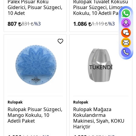
Palex Pisuar Koku
Rulopak Tuvalet Kokusu
Giderici, Pisuar Süzgeci,
Pisuar Süzgeci, Limon
10 Adet
Kokulu, 10 Adetli Paket
807
1.086
831
%3
1.119
%3
TÜKENDİ
Rulopak
Rulopak
Rulopak Pisuar Süzgeci,
Rulopak Mağaza
Mango Kokulu, 10
Kokulandırma
Adetli Paket
Makinesi, Siyah, KOKU
Hari̇çti̇r