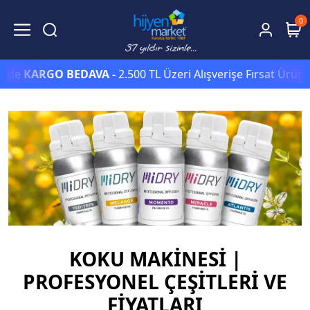
0
e
KARGO BEDAVA -
2.500 TL Üzeri Alışverişe Fırsat Ürünleri
KOKU MAKINESI |
PROFESYONEL ÇEŞITLERI VE
FIYATLARI