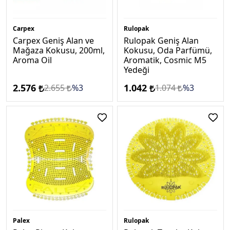
Carpex
Rulopak
Carpex Geniş Alan ve
Rulopak Geniş Alan
Mağaza Kokusu, 200ml,
Kokusu, Oda Parfümü,
Aroma Oil
Aromatik, Cosmic M5
Yedeği
2.576
1.042
2.655
%3
1.074
%3
Palex
Rulopak