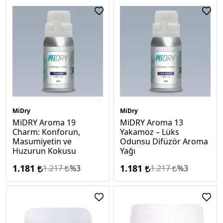
MiDry
MiDry
MiDRY Aroma 19
MiDRY Aroma 13
Charm: Konforun,
Yakamoz – Lüks
Masumiyetin ve
Odunsu Difüzör Aroma
Huzurun Kokusu
Yağı
1.181
1.181
1.217
%3
1.217
%3