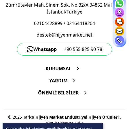
Zümrütevler Mah. Sinem Sok. No.32/A 34852 Maltepe/
İstanbul/Türkiye
02164428899
/
02164418204
destek@hijyenmarket.net
Whatsapp
+90 555 825 90 78
KURUMSAL
YARDIM
ÖNEMLİ BİLGİLER
© 2025
Tarko Hijyen Market Endüstriyel Hijyen Ürünleri
.
Tüm hakları saklıdır.
Size daha iyi hizmet verebilmek için internet