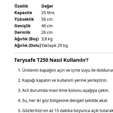
Özellik
Değer
Kapasite
25 litre
Yükseklik
56 cm
Genişlik
46 cm
Derinlik
26 cm
Ağırlık (Boş)
3,8 kg
Ağırlık (Dolu)
Yaklaşık 29 kg
Terysafe T250 Nasıl Kullanılır?
Ünitenin kapağını açın ve içme suyu ile dolduru
Kapağı kapatın ve kullanım yerine yerleştirin.
Acil durumda mavi itme kolunu aşağıya çekin.
Su, her iki göz bölgesine dengeli şekilde akar.
Gözlerinizi en az 15 dakika boyunca açık tutarak