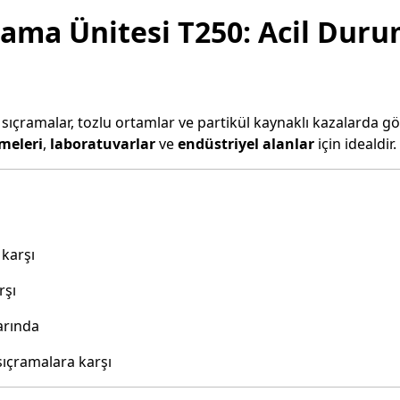
ıkama Ünitesi T250: Acil Dur
çramalar, tozlu ortamlar ve partikül kaynaklı kazalarda göz t
tmeleri
,
laboratuvarlar
ve
endüstriyel alanlar
için idealdir.
 karşı
rşı
arında
sıçramalara karşı