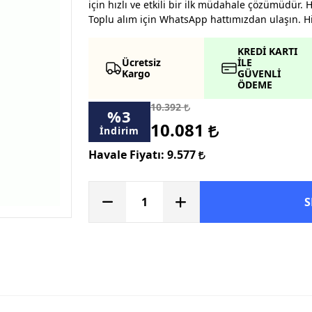
için hızlı ve etkili bir ilk müdahale çözümüdür. 
Toplu alım için WhatsApp hattımızdan ulaşın. Hij
KREDİ KARTI
Ücretsiz
İLE
Kargo
GÜVENLİ
ÖDEME
10.392
%
3
10.081
İndirim
Havale Fiyatı:
9.577
S