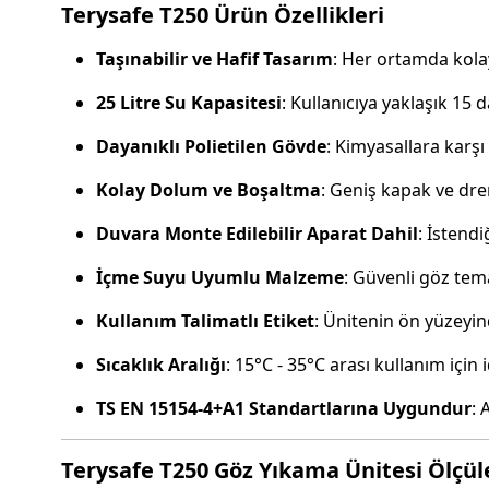
Terysafe T250 Ürün Özellikleri
Taşınabilir ve Hafif Tasarım
: Her ortamda kolayc
25 Litre Su Kapasitesi
: Kullanıcıya yaklaşık 15 
Dayanıklı Polietilen Gövde
: Kimyasallara karşı
Kolay Dolum ve Boşaltma
: Geniş kapak ve dren
Duvara Monte Edilebilir Aparat Dahil
: İstendi
İçme Suyu Uyumlu Malzeme
: Güvenli göz tema
Kullanım Talimatlı Etiket
: Ünitenin ön yüzeyinde
Sıcaklık Aralığı
: 15°C - 35°C arası kullanım için i
TS EN 15154-4+A1 Standartlarına Uygundur
: 
Terysafe T250 Göz Yıkama Ünitesi Ölçül