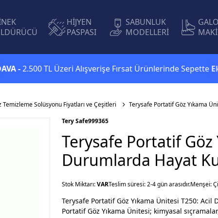
İNEK
HİJYEN
SABUNLUK
GAL
LDÜRÜCÜ
PASPASI
MODELLERİ
MAKİ
2.500 TL Üzeri Alışverişe Fırsat Ürünlerinde Sepette
Ekstra %
 Temizleme Solüsyonu Fiyatları ve Çeşitleri
Terysafe Portatif Göz Yıkama Ün
Tery Safe
999365
Terysafe Portatif Göz
Durumlarda Hayat Ku
Stok Miktarı:
VAR
Teslim süresi: 2-4 gün arasıdır.
Menşei: Ç
Terysafe Portatif Göz Yıkama Ünitesi T250: Aci
Portatif Göz Yıkama Ünitesi; kimyasal sıçramalar