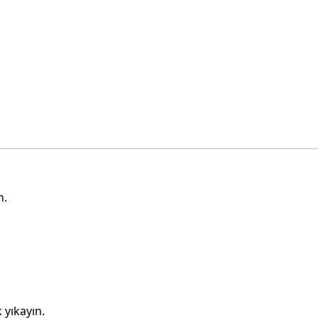
n.
 yıkayın.