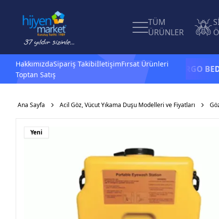
TÜM
S
ÜRÜNLER
Ö
Hakkımızda
Sipariş Takibi
İletişim
Fırsat Ürünleri
1.500 TL ve üzeri alışverişlerinizde
KARGO BEDAVA -
Toptan Satış
Ana Sayfa
Acil Göz, Vücut Yıkama Duşu Modelleri ve Fiyatları
Göz
Yeni