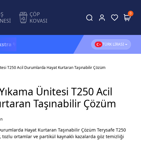
OŞ
ÇÖP
0
NESİ
KOVASI
5 İndirim!
1.500 TL ve üzeri alışverişlerinizde
KARGO 
TÜRK LİRASI
itesi T250 Acil Durumlarda Hayat Kurtaran Taşınabilir Çözüm
 Yıkama Ünitesi T250 Acil
rtaran Taşınabilir Çözüm
in
l Durumlarda Hayat Kurtaran Taşınabilir Çözüm Terysafe T250
, tozlu ortamlar ve partikül kaynaklı kazalarda göz temizliği