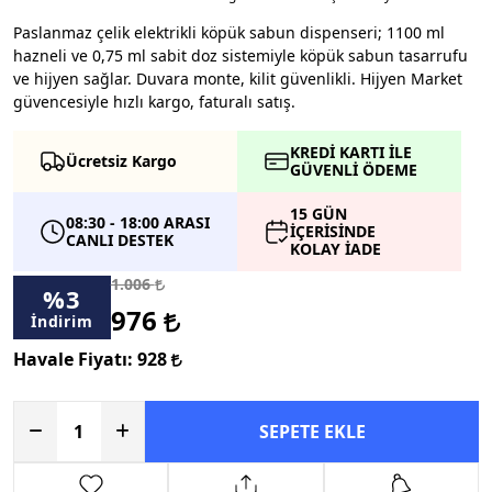
Paslanmaz çelik elektrikli köpük sabun dispenseri; 1100 ml
hazneli ve 0,75 ml sabit doz sistemiyle köpük sabun tasarrufu
ve hijyen sağlar. Duvara monte, kilit güvenlikli. Hijyen Market
güvencesiyle hızlı kargo, faturalı satış.
KREDİ KARTI İLE
Ücretsiz Kargo
GÜVENLİ ÖDEME
15 GÜN
08:30 - 18:00 ARASI
İÇERİSİNDE
CANLI DESTEK
KOLAY İADE
1.006
%
3
976
İndirim
Havale Fiyatı:
928
SEPETE EKLE