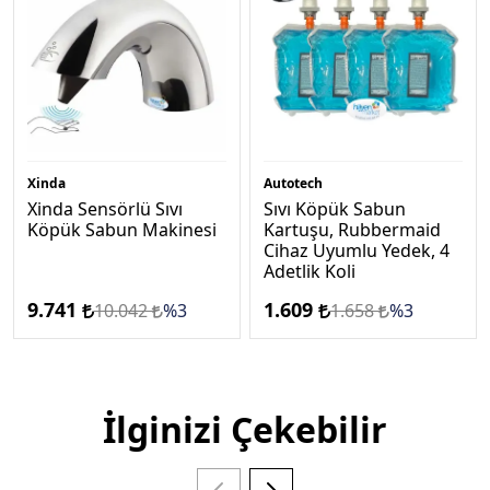
Xinda
Autotech
Xinda Sensörlü Sıvı
Sıvı Köpük Sabun
Köpük Sabun Makinesi
Kartuşu, Rubbermaid
Cihaz Uyumlu Yedek, 4
Adetlik Koli
9.741
1.609
10.042
%3
1.658
%3
İlginizi Çekebilir