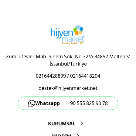
Zümrütevler Mah. Sinem Sok. No.32/A 34852 Maltepe/
İstanbul/Türkiye
02164428899
/
02164418204
destek@hijyenmarket.net
Whatsapp
+90 555 825 90 78
KURUMSAL