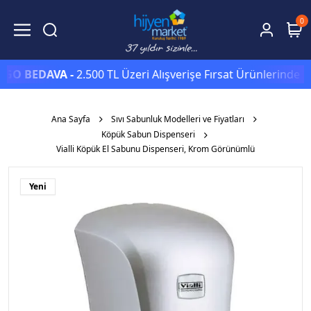
0
BEDAVA -
2.500 TL Üzeri Alışverişe Fırsat Ürünlerinde Sepett
Ana Sayfa
Sıvı Sabunluk Modelleri ve Fiyatları
Köpük Sabun Dispenseri
Vialli Köpük El Sabunu Dispenseri, Krom Görünümlü
Yeni