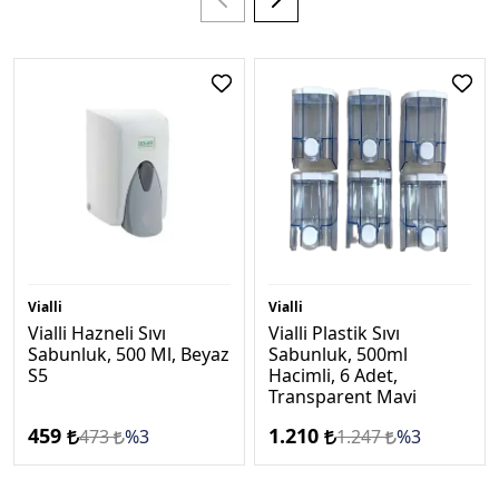
Vialli
Vialli
Vialli Hazneli Sıvı
Vialli Plastik Sıvı
Sabunluk, 500 Ml, Beyaz
Sabunluk, 500ml
S5
Hacimli, 6 Adet,
Transparent Mavi
459
1.210
473
%3
1.247
%3