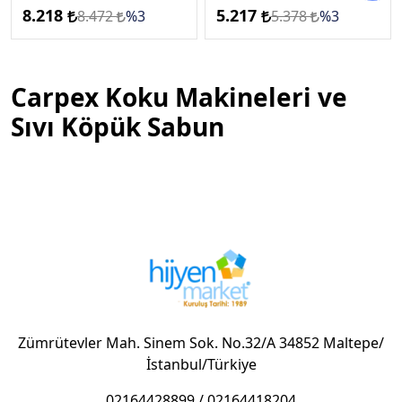
8.218
5.217
8.472
%3
5.378
%3
Carpex Koku Makineleri ve
Sıvı Köpük Sabun
Zümrütevler Mah. Sinem Sok. No.32/A 34852 Maltepe/
İstanbul/Türkiye
02164428899
/
02164418204