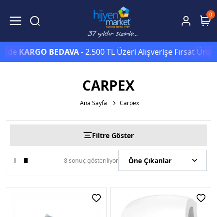
0
izde
KARGO BEDAVA -
2.500 TL Üzeri Alışverişe Fırsat Ürünl
CARPEX
Ana Sayfa
Carpex
Filtre Göster
8 sonuç gösteriliyor