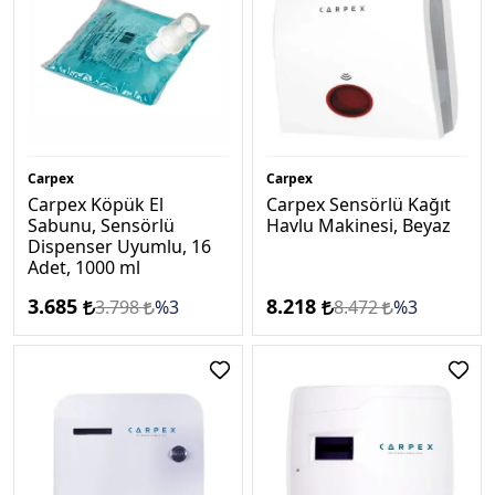
Carpex
Carpex
Carpex Köpük El
Carpex Sensörlü Kağıt
Sabunu, Sensörlü
Havlu Makinesi, Beyaz
Dispenser Uyumlu, 16
Adet, 1000 ml
3.685
8.218
3.798
%3
8.472
%3