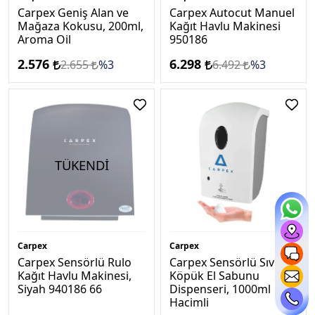
Carpex Geniş Alan ve
Carpex Autocut Manuel
Mağaza Kokusu, 200ml,
Kağıt Havlu Makinesi
Aroma Oil
950186
2.576
6.298
2.655
%3
6.492
%3
TÜKENDİ
Carpex
Carpex
Carpex Sensörlü Rulo
Carpex Sensörlü Sıvı
Kağıt Havlu Makinesi,
Köpük El Sabunu
Siyah 940186 66
Dispenseri, 1000ml
Hacimli