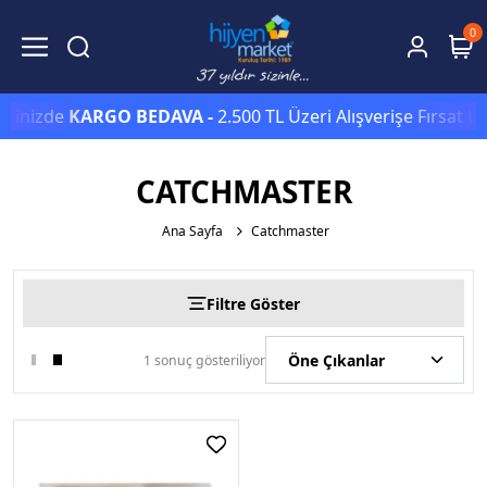
0
erinizde
KARGO BEDAVA -
2.500 TL Üzeri Alışverişe Fırsat Ü
CATCHMASTER
Ana Sayfa
Catchmaster
Filtre Göster
1 sonuç gösteriliyor