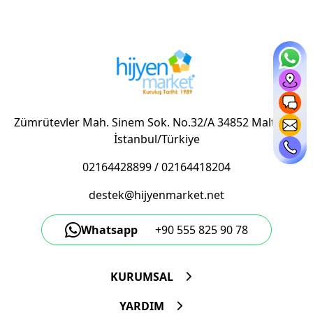
Zümrütevler Mah. Sinem Sok. No.32/A 34852 Maltepe/
İstanbul/Türkiye
02164428899
/
02164418204
destek@hijyenmarket.net
Whatsapp
+90 555 825 90 78
KURUMSAL
YARDIM