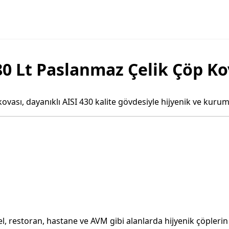
80 Lt Paslanmaz Çelik Çöp Ko
ovası, dayanıklı AISI 430 kalite gövdesiyle hijyenik ve kurums
 otel, restoran, hastane ve AVM gibi alanlarda hijyenik çöpler