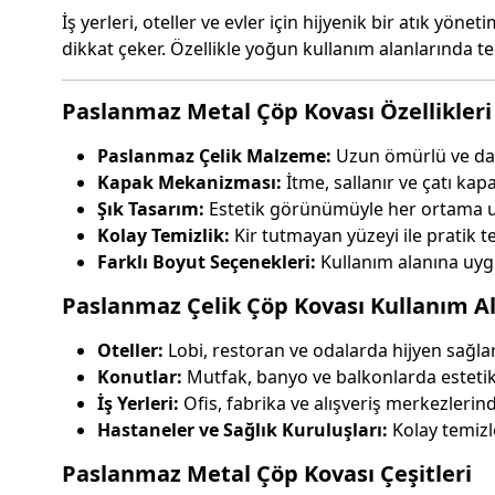
İş yerleri, oteller ve evler için hijyenik bir atık yö
dikkat çeker. Özellikle yoğun kullanım alanlarında te
Paslanmaz Metal Çöp Kovası Özellikleri
Paslanmaz Çelik Malzeme:
Uzun ömürlü ve daya
Kapak Mekanizması:
İtme, sallanır ve çatı kapa
Şık Tasarım:
Estetik görünümüyle her ortama u
Kolay Temizlik:
Kir tutmayan yüzeyi ile pratik t
Farklı Boyut Seçenekleri:
Kullanım alanına uygu
Paslanmaz Çelik Çöp Kovası Kullanım Al
Oteller:
Lobi, restoran ve odalarda hijyen sağlar
Konutlar:
Mutfak, banyo ve balkonlarda estetik 
İş Yerleri:
Ofis, fabrika ve alışveriş merkezleri
Hastaneler ve Sağlık Kuruluşları:
Kolay temizle
Paslanmaz Metal Çöp Kovası Çeşitleri