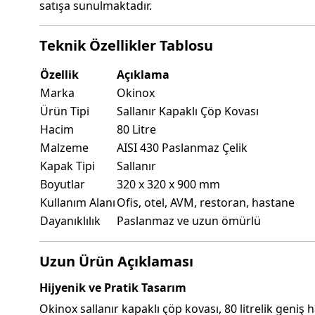
satışa sunulmaktadır.
Teknik Özellikler Tablosu
Özellik
Açıklama
Marka
Okinox
Ürün Tipi
Sallanır Kapaklı Çöp Kovası
Hacim
80 Litre
Malzeme
AISI 430 Paslanmaz Çelik
Kapak Tipi
Sallanır
Boyutlar
320 x 320 x 900 mm
Kullanım Alanı
Ofis, otel, AVM, restoran, hastane
Dayanıklılık
Paslanmaz ve uzun ömürlü
Uzun Ürün Açıklaması
Hijyenik ve Pratik Tasarım
Okinox sallanır kapaklı çöp kovası, 80 litrelik geniş