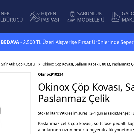
İNEK
HİJYEN
SABUNLUK
GAL
LDÜRÜCÜ
PASPASI
MODELLERİ
MAKİ
A -
2.500 TL Üzeri Alışverişe Fırsat Ürünlerinde Sepette
Ekst
 Sıfır Atık Çöp Kutusu
Okinox Çöp Kovası, Sallanır Kapaklı, 80 Lt, Paslanmaz Ç
Okinox
910234
Okinox Çöp Kovası, Sal
Paslanmaz Çelik
Stok Miktarı:
VAR
Teslim süresi: 2-4 gün arasıdır.
Menşei: T
Paslanmaz çelik çöp kovası; softclose pedallı k
alanlarında uzun ömürlü hijyenik atık yönetimi s