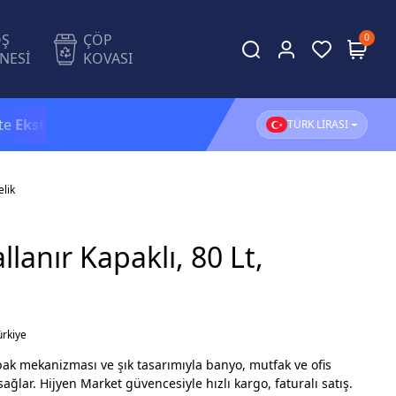
OŞ
ÇÖP
0
NESİ
KOVASI
ra %5 İndirim!
1.500 TL ve üzeri alışverişlerinizde
KAR
TÜRK LİRASI
elik
lanır Kapaklı, 80 Lt,
ürkiye
apak mekanizması ve şık tasarımıyla banyo, mutfak ve ofis
ağlar. Hijyen Market güvencesiyle hızlı kargo, faturalı satış.