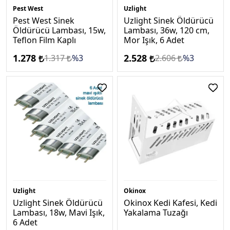
Pest West
Uzlight
Pest West Sinek
Uzlight Sinek Öldürücü
Öldürücü Lambası, 15w,
Lambası, 36w, 120 cm,
Teflon Film Kaplı
Mor Işık, 6 Adet
1.278
2.528
1.317
%3
2.606
%3
Uzlight
Okinox
Uzlight Sinek Öldürücü
Okinox Kedi Kafesi, Kedi
Lambası, 18w, Mavi Işık,
Yakalama Tuzağı
6 Adet