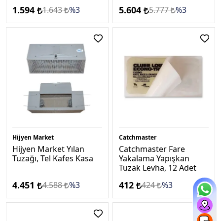
1.594
5.604
1.643
%3
5.777
%3
Hijyen Market
Catchmaster
Hijyen Market Yılan
Catchmaster Fare
Tuzağı, Tel Kafes Kasa
Yakalama Yapışkan
Tuzak Levha, 12 Adet
4.451
412
4.588
%3
424
%3