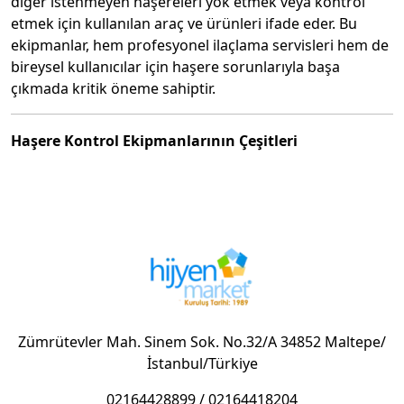
diğer istenmeyen haşereleri yok etmek veya kontrol
etmek için kullanılan araç ve ürünleri ifade eder. Bu
ekipmanlar, hem profesyonel ilaçlama servisleri hem de
bireysel kullanıcılar için haşere sorunlarıyla başa
çıkmada kritik öneme sahiptir.
Haşere Kontrol Ekipmanlarının Çeşitleri
Haşere kontrolünde kullanılan ekipmanlar, haşerenin
türüne, yaygınlığına ve kontrol yöntemine göre
değişiklik gösterir. İşte en yaygın haşere kontrol
ekipmanları:
Tuzaklar
Mekanik Tuzaklar: Fare kapanları, yapışkan tuzaklar
gibi fiziksel olarak haşereleri yakalayan tuzaklardır.
Zümrütevler Mah. Sinem Sok. No.32/A 34852 Maltepe/
Kimyasal Tuzaklar: Haşereleri cezbeden ve
İstanbul/Türkiye
zehirleyen yemler içeren tuzaklardır.
Spreyler
02164428899
/
02164418204