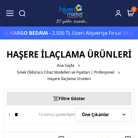
0
de
KARGO BEDAVA -
2.500 TL Üzeri Alışverişe Fırsat Ürünler
HAŞERE İLAÇLAMA ÜRÜNLERI
Ana Sayfa
Sinek Öldürücü Cihaz Modelleri ve Fiyatları | Profesyonel
Haşere İlaçlama Ürünleri
Filtre Göster
12 sonuç gösteriliyor