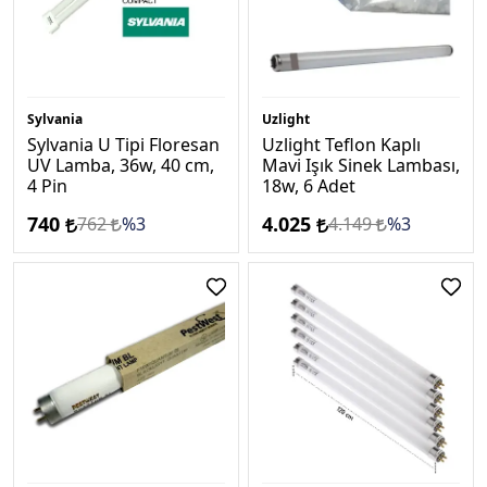
Sylvania
Uzlight
Sylvania U Tipi Floresan
Uzlight Teflon Kaplı
UV Lamba, 36w, 40 cm,
Mavi Işık Sinek Lambası,
4 Pin
18w, 6 Adet
740
4.025
762
%3
4.149
%3