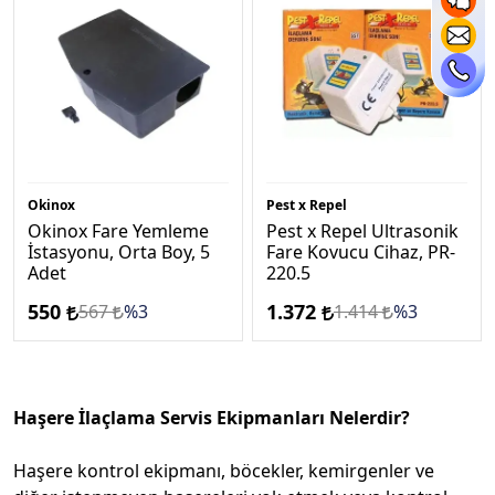
Okinox
Pest x Repel
Okinox Fare Yemleme
Pest x Repel Ultrasonik
İstasyonu, Orta Boy, 5
Fare Kovucu Cihaz, PR-
Adet
220.5
550
1.372
567
%3
1.414
%3
Haşere İlaçlama Servis Ekipmanları Nelerdir?
Haşere kontrol ekipmanı, böcekler, kemirgenler ve