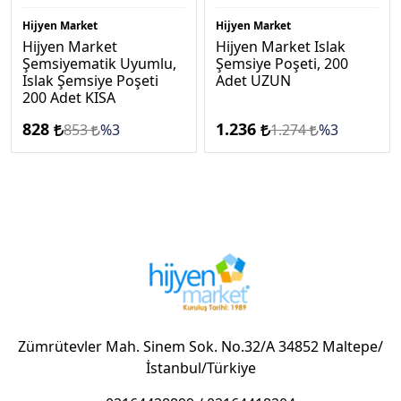
Hijyen Market
Hijyen Market
Hijyen Market
Hijyen Market Islak
Şemsiyematik Uyumlu,
Şemsiye Poşeti, 200
Islak Şemsiye Poşeti
Adet UZUN
200 Adet KISA
828
1.236
853
%3
1.274
%3
Zümrütevler Mah. Sinem Sok. No.32/A 34852 Maltepe/
İstanbul/Türkiye