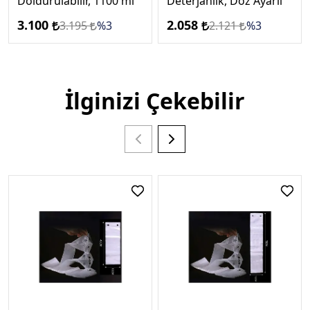
Doldurulabilir, 1100 ml
Deterjanlık, Doz Ayarlı
3.100
2.058
3.195
%3
2.121
%3
İlginizi Çekebilir