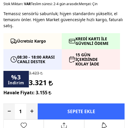
Stok Miktarı:
VAR
Teslim süresi: 2-4 gün arasıdır.
Menşei: Çin
Temassız sensörlü sabunluk; hijyen standardını yükseltir, el
temasını önler. Hijyen Market güvencesiyle hızlı kargo, faturalı
satış.
KREDİ KARTI İLE
Ücretsiz Kargo
GÜVENLİ ÖDEME
15 GÜN
08:30 - 18:00 ARASI
İÇERİSİNDE
CANLI DESTEK
KOLAY İADE
3.423
%
3
3.321
İndirim
Havale Fiyatı:
3.155
SEPETE EKLE