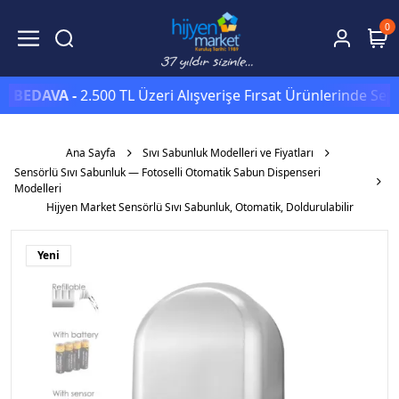
0
DAVA -
2.500 TL Üzeri Alışverişe Fırsat Ürünlerinde Sepette
Ana Sayfa
Sıvı Sabunluk Modelleri ve Fiyatları
Sensörlü Sıvı Sabunluk — Fotoselli Otomatik Sabun Dispenseri
Modelleri
Hijyen Market Sensörlü Sıvı Sabunluk, Otomatik, Doldurulabilir
Yeni