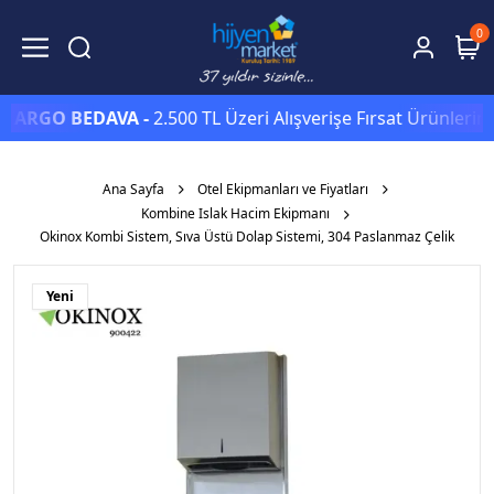
0
GO BEDAVA -
2.500 TL Üzeri Alışverişe Fırsat Ürünlerinde S
Ana Sayfa
Otel Ekipmanları ve Fiyatları
Kombine Islak Hacim Ekipmanı
Okinox Kombi Sistem, Sıva Üstü Dolap Sistemi, 304 Paslanmaz Çelik
Yeni