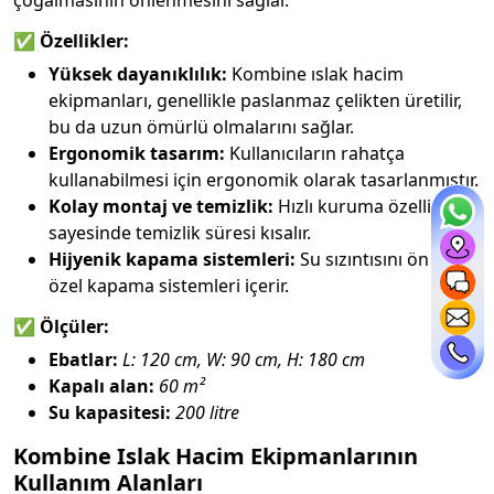
✅
Özellikler:
Yüksek dayanıklılık:
Kombine ıslak hacim
ekipmanları, genellikle paslanmaz çelikten üretilir,
bu da uzun ömürlü olmalarını sağlar.
Ergonomik tasarım:
Kullanıcıların rahatça
kullanabilmesi için ergonomik olarak tasarlanmıştır.
Kolay montaj ve temizlik:
Hızlı kuruma özelliği
sayesinde temizlik süresi kısalır.
Hijyenik kapama sistemleri:
Su sızıntısını önleyen
özel kapama sistemleri içerir.
✅
Ölçüler:
Ebatlar:
L: 120 cm, W: 90 cm, H: 180 cm
Kapalı alan:
60 m²
Su kapasitesi:
200 litre
Kombine Islak Hacim Ekipmanlarının
Kullanım Alanları