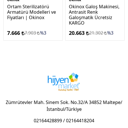
Ortam Sterilizatörü
Okinox Galoş Makinesi,
Armatürü Modelleri ve
Antrasi̇t Renk
Fiyatları | Okinox
Galoşmatik Ücretsi̇z
KARGO
7.666
20.663
7.903
%3
21.302
%3
Zümrütevler Mah. Sinem Sok. No.32/A 34852 Maltepe/
İstanbul/Türkiye
02164428899
/
02164418204