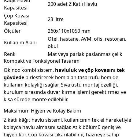
Kağıt Havlu
200 adet Z Katlı Havlu
Kapasitesi
Çöp Kovası
23 litre
Kapasitesi
Ölçüler
260x110x1050 mm
Otel, hastane, AVM, ofis, restoran,
Kullanım Alanı
okul
Renk
Mat veya parlak paslanmaz çelik
Kompakt ve Fonksiyonel Tasarım
Okinox kombi sistem,
havluluk ve çöp kovasını tek
gövdede
birleştirerek hem alan tasarrufu hem de
kullanım kolaylığı sağlar. Sıva üstü montaj özelliği,
kurulum sırasında duvar kırma işlemi gerektirmez ve
kısa sürede monte edilebilir.
Maksimum Hijyen ve Kolay Bakım
Z katlı kâğıt havlu sistemi, kullanıcının tek el hareketiyle
kolayca havlu almasını sağlar. Atık bölümü geniş ve
hijyeniktir. Çöp kovası çıkarılabilir iç hazneye sahip