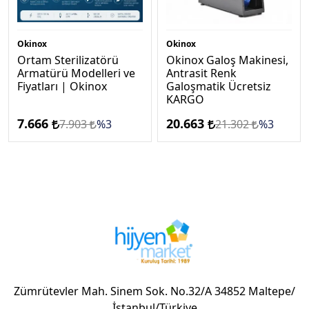
Okinox
Okinox
Ortam Sterilizatörü
Okinox Galoş Makinesi,
Armatürü Modelleri ve
Antrasi̇t Renk
Fiyatları | Okinox
Galoşmatik Ücretsi̇z
KARGO
7.666
20.663
7.903
%3
21.302
%3
Zümrütevler Mah. Sinem Sok. No.32/A 34852 Maltepe/
İstanbul/Türkiye