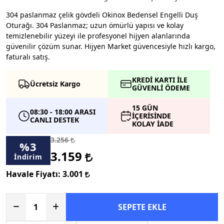
304 paslanmaz çelik gövdeli Okinox Bedensel Engelli Duş
Oturağı. 304 Paslanmaz; uzun ömürlü yapısı ve kolay
temizlenebilir yüzeyi ile profesyonel hijyen alanlarında
güvenilir çözüm sunar. Hijyen Market güvencesiyle hızlı kargo,
faturalı satış.
KREDİ KARTI İLE
Ücretsiz Kargo
GÜVENLİ ÖDEME
15 GÜN
08:30 - 18:00 ARASI
İÇERİSİNDE
CANLI DESTEK
KOLAY İADE
3.256
%
3
3.159
İndirim
Havale Fiyatı:
3.001
SEPETE EKLE