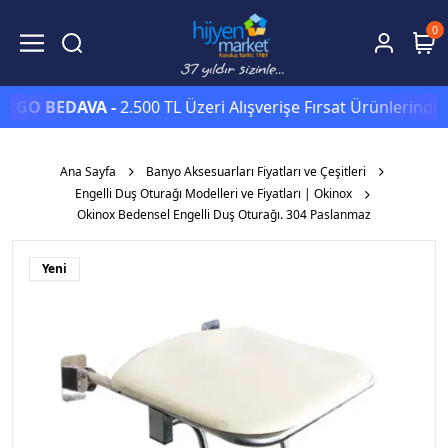
0
 BEDAVA -
2.500 TL Üzeri Alışverişe Fırsat Ürünlerinde Sepe
Ana Sayfa
Banyo Aksesuarları Fiyatları ve Çeşitleri
Engelli Duş Oturağı Modelleri ve Fiyatları | Okinox
Okinox Bedensel Engelli Duş Oturağı. 304 Paslanmaz
Yeni