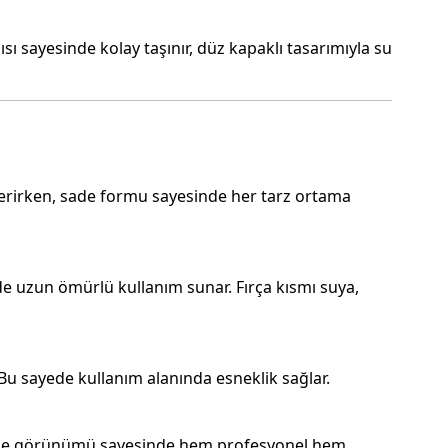
sı sayesinde kolay taşınır, düz kapaklı tasarımıyla su
verirken, sade formu sayesinde her tarz ortama
nde uzun ömürlü kullanım sunar. Fırça kısmı suya,
 Bu sayede kullanım alanında esneklik sağlar.
ve sade görünümü sayesinde hem profesyonel hem