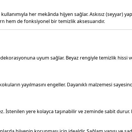
 kullanımıyla her mekânda hijyen sağlar. Askısız (seyyar) yapı
n hem de fonksiyonel bir temizlik aksesuarıdır.
o dekorasyonuna uyum sağlar. Beyaz rengiyle temizlik hissi 
ü kokuların yayılmasını engeller. Dayanıklı malzemesi sayesi
. İstenilen yere kolayca taşınabilir ve zeminde sabit durur.
alanlarda hijyenin korunması için idealdir. Sağlam yapısı 