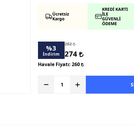
KREDİ KARTI
Ücretsiz
İLE
Kargo
GÜVENLİ
ÖDEME
282
%
3
274
İndirim
Havale Fiyatı:
260
S