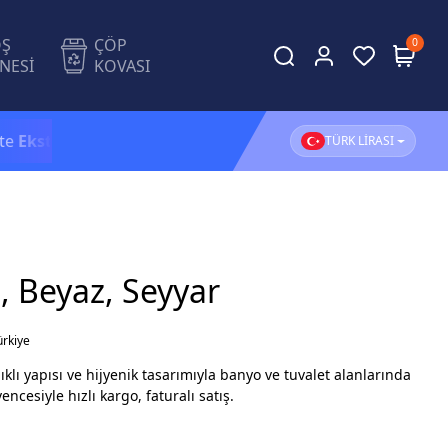
OŞ
ÇÖP
0
NESİ
KOVASI
ra %5 İndirim!
1.500 TL ve üzeri alışverişlerinizde
KAR
TÜRK LİRASI
ı, Beyaz, Seyyar
ürkiye
klı yapısı ve hijyenik tasarımıyla banyo ve tuvalet alanlarında
cesiyle hızlı kargo, faturalı satış.