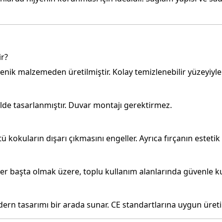
ir?
enik malzemeden üretilmiştir. Kolay temizlenebilir yüzeyiyle h
ilde tasarlanmıştır. Duvar montajı gerektirmez.
ü kokuların dışarı çıkmasını engeller. Ayrıca fırçanın estet
vler başta olmak üzere, toplu kullanım alanlarında güvenle kul
odern tasarımı bir arada sunar. CE standartlarına uygun üret