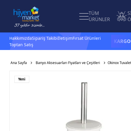
TÜM
S
ÜRÜNLER
Ö
Hakkımızda
Sipariş Takibi
İletişim
Fırsat Ürünleri
1.500 TL ve üzeri alışverişlerinizde
KARGO BEDAV
Toptan Satış
Ana Sayfa
Banyo Aksesuarları Fiyatları ve Çeşitleri
Okinox Tuvalet
Yeni