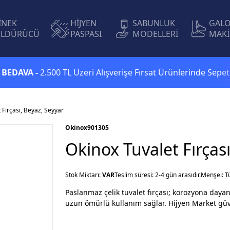
İNEK
HİJYEN
SABUNLUK
GAL
LDÜRÜCÜ
PASPASI
MODELLERİ
MAKİ
A -
2.500 TL Üzeri Alışverişe Fırsat Ürünlerinde Sepette
Ekst
 Fırçası, Beyaz, Seyyar
Okinox
901305
Okinox Tuvalet Fırças
Stok Miktarı:
VAR
Teslim süresi: 2-4 gün arasıdır.
Menşei: T
Paslanmaz çelik tuvalet fırçası; korozyona dayanı
uzun ömürlü kullanım sağlar. Hijyen Market güven