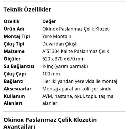
Teknik Özellikler
Özellik
Değer
Ürün Adı
Okinox Paslanmaz Çelik Klozet
Montaj Tipi
Yere Montajlı
Çıkış Tipi
Duvardan Çıkışlı
Malzeme
AISI 304 Kalite Paslanmaz Çelik
Ölçüler
620 x 370 x 670 mm
Su Bağlantısı
½ inç (yarım parmak)
Çıkış Çapı
100 mm
Bağlantı
Her iki yandan yere vida ile montaj
Aksesuarlar
Montaj aparatları koli içerisinde
Kullanım
AVM, hastane, okul, toplu taşıma
Alanları
alanları
Okinox Paslanmaz Çelik Klozetin
Avantajları