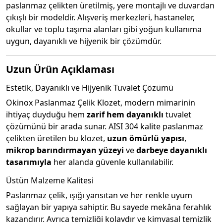
paslanmaz çelikten üretilmiş, yere montajlı ve duvardan
çıkışlı bir modeldir. Alışveriş merkezleri, hastaneler,
okullar ve toplu taşıma alanları gibi yoğun kullanıma
uygun, dayanıklı ve hijyenik bir çözümdür.
Uzun Ürün Açıklaması
Estetik, Dayanıklı ve Hijyenik Tuvalet Çözümü
Okinox Paslanmaz Çelik Klozet, modern mimarinin
ihtiyaç duyduğu hem
zarif hem dayanıklı
tuvalet
çözümünü bir arada sunar. AISI 304 kalite paslanmaz
çelikten üretilen bu klozet,
uzun ömürlü yapısı
,
mikrop barındırmayan yüzeyi
ve
darbeye dayanıklı
tasarımıyla
her alanda güvenle kullanılabilir.
Üstün Malzeme Kalitesi
Paslanmaz çelik, ışığı yansıtan ve her renkle uyum
sağlayan bir yapıya sahiptir. Bu sayede mekâna ferahlık
kazandırır. Ayrıca temizliği kolaydır ve kimyasal temizlik