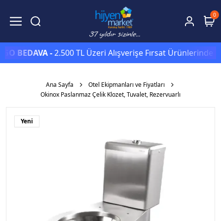
0
BEDAVA -
2.500 TL Üzeri Alışverişe Fırsat Ürünlerinde Sepet
Ana Sayfa
Otel Ekipmanları ve Fiyatları
Okinox Paslanmaz Çelik Klozet, Tuvalet, Rezervuarlı
Yeni