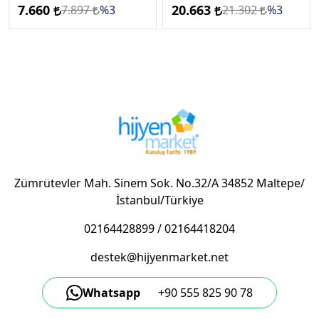
7.660
20.663
7.897
%3
21.302
%3
Zümrütevler Mah. Sinem Sok. No.32/A 34852 Maltepe/
İstanbul/Türkiye
02164428899
/
02164418204
destek@hijyenmarket.net
Whatsapp
+90 555 825 90 78