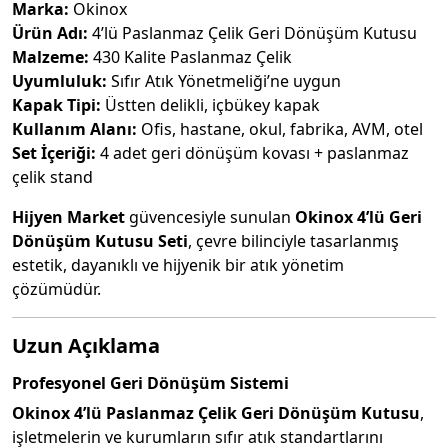
Marka:
Okinox
Ürün Adı:
4’lü Paslanmaz Çelik Geri Dönüşüm Kutusu
Malzeme:
430 Kalite Paslanmaz Çelik
Uyumluluk:
Sıfır Atık Yönetmeliği’ne uygun
Kapak Tipi:
Üstten delikli, içbükey kapak
Kullanım Alanı:
Ofis, hastane, okul, fabrika, AVM, otel
Set İçeriği:
4 adet geri dönüşüm kovası + paslanmaz
çelik stand
Hijyen Market
güvencesiyle sunulan
Okinox 4’lü Geri
Dönüşüm Kutusu Seti
, çevre bilinciyle tasarlanmış
estetik, dayanıklı ve hijyenik bir atık yönetim
çözümüdür.
Uzun Açıklama
Profesyonel Geri Dönüşüm Sistemi
Okinox 4’lü Paslanmaz Çelik Geri Dönüşüm Kutusu
,
işletmelerin ve kurumların sıfır atık standartlarını