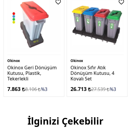
Okinox
Okinox
Okinox Geri Dönüşüm
Okinox Sıfır Atık
Kutusu, Plastik,
Dönüşüm Kutusu, 4
Tekerlekli
Kovalı Set
7.863
26.713
8.106
%3
27.539
%3
İlginizi Çekebilir