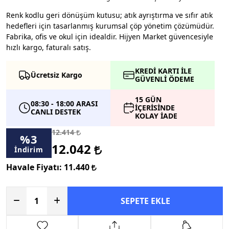
Renk kodlu geri dönüşüm kutusu; atık ayrıştırma ve sıfır atık
hedefleri için tasarlanmış kurumsal çöp yönetim çözümüdür.
Fabrika, ofis ve okul için idealdir. Hijyen Market güvencesiyle
hızlı kargo, faturalı satış.
KREDİ KARTI İLE
Ücretsiz Kargo
GÜVENLİ ÖDEME
15 GÜN
08:30 - 18:00 ARASI
İÇERİSİNDE
CANLI DESTEK
KOLAY İADE
12.414
%
3
12.042
İndirim
Havale Fiyatı:
11.440
SEPETE EKLE