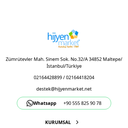
Zümrütevler Mah. Sinem Sok. No.32/A 34852 Maltepe/
İstanbul/Türkiye
02164428899
/
02164418204
destek@hijyenmarket.net
Whatsapp
+90 555 825 90 78
KURUMSAL