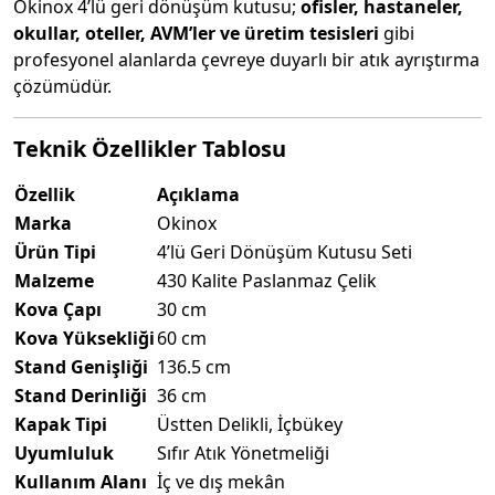
Okinox 4’lü geri dönüşüm kutusu;
ofisler, hastaneler,
okullar, oteller, AVM’ler ve üretim tesisleri
gibi
profesyonel alanlarda çevreye duyarlı bir atık ayrıştırma
çözümüdür.
Teknik Özellikler Tablosu
Özellik
Açıklama
Marka
Okinox
Ürün Tipi
4’lü Geri Dönüşüm Kutusu Seti
Malzeme
430 Kalite Paslanmaz Çelik
Kova Çapı
30 cm
Kova Yüksekliği
60 cm
Stand Genişliği
136.5 cm
Stand Derinliği
36 cm
Kapak Tipi
Üstten Delikli, İçbükey
Uyumluluk
Sıfır Atık Yönetmeliği
Kullanım Alanı
İç ve dış mekân