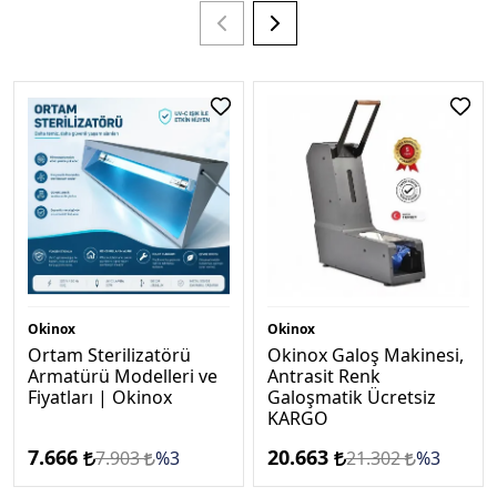
Okinox
Okinox
Ortam Sterilizatörü
Okinox Galoş Makinesi,
Armatürü Modelleri ve
Antrasi̇t Renk
Fiyatları | Okinox
Galoşmatik Ücretsi̇z
KARGO
7.666
20.663
7.903
%3
21.302
%3