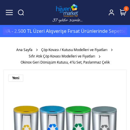
0
 -
2.500 TL Üzeri Alışverişe Fırsat Ürünlerinde Sepette
Ekstra
Ana Sayfa
Çöp Kovası / Kutusu Modelleri ve Fiyatları
Sıfır Atık Çöp Kovası Modelleri ve Fiyatları
Okinox Geri Dönüşüm Kutusu, 4'lü Set, Paslanmaz Çelik
Yeni