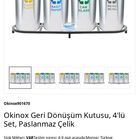
Okinox
901670
Okinox Geri Dönüşüm Kutusu, 4'lü
Set, Paslanmaz Çelik
Stok Miktarı:
VAR
Teslim süresi: 4-9 gün arasıdır.
Menşei: Türkiye