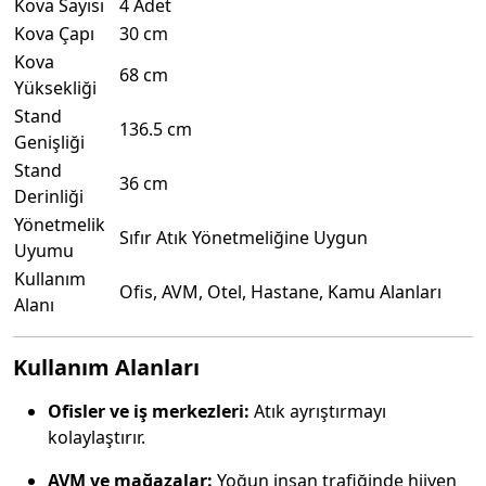
Kova Sayısı
4 Adet
Kova Çapı
30 cm
Kova
68 cm
Yüksekliği
Stand
136.5 cm
Genişliği
Stand
36 cm
Derinliği
Yönetmelik
Sıfır Atık Yönetmeliğine Uygun
Uyumu
Kullanım
Ofis, AVM, Otel, Hastane, Kamu Alanları
Alanı
Kullanım Alanları
Ofisler ve iş merkezleri:
Atık ayrıştırmayı
kolaylaştırır.
AVM ve mağazalar:
Yoğun insan trafiğinde hijyen