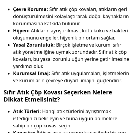
Çevre Koruma:
Sıfır atık çöp kovaları, atıkların geri
dönüştürülmesini kolaylaştırarak doğal kaynakların
korunmasına katkıda bulunur.
Hijyen:
Atıkların ayrıştırılması, kötü koku ve bakteri
oluşumunu engeller, hijyenik bir ortam sağlar.
Yasal Zorunluluk:
Birçok işletme ve kurum, sıfır
atık yönetmeliğine uymak zorundadır. Sıfır atık çöp
kovaları, bu yasal zorunluluğun yerine getirilmesine
yardımcı olur.
Kurumsal İmaj:
Sıfır atık uygulamaları, işletmelerin
ve kurumların çevreye duyarlı imajını güçlendirir.
Sıfır Atık Çöp Kovası Seçerken Nelere
Dikkat Etmelisiniz?
Atık Türleri:
Hangi atık türlerini ayrıştırmak
istediğinizi belirleyin ve buna uygun bölmelere
sahip bir çöp kovası seçin.
Kapasite:
İhtiyaçlarınıza uygun kapasitede bir çöp