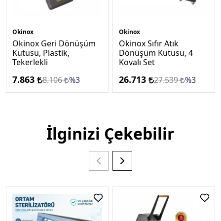
Okinox
Okinox
Okinox Geri Dönüşüm
Okinox Sıfır Atık
Kutusu, Plastik,
Dönüşüm Kutusu, 4
Tekerlekli
Kovalı Set
7.863
26.713
8.106
%3
27.539
%3
İlginizi Çekebilir