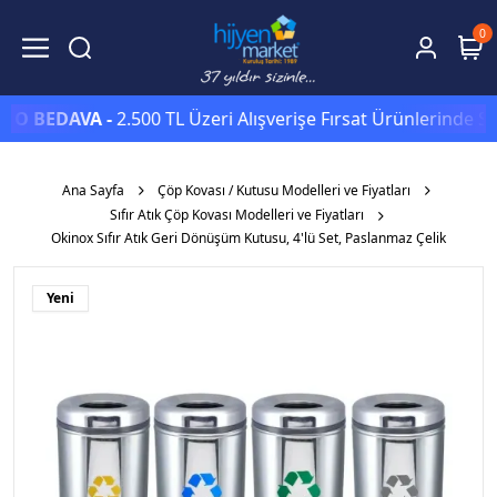
0
EDAVA -
2.500 TL Üzeri Alışverişe Fırsat Ürünlerinde Sepett
Ana Sayfa
Çöp Kovası / Kutusu Modelleri ve Fiyatları
Sıfır Atık Çöp Kovası Modelleri ve Fiyatları
Okinox Sıfır Atık Geri Dönüşüm Kutusu, 4'lü Set, Paslanmaz Çelik
Yeni