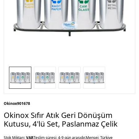
Okinox
901678
Okinox Sıfır Atık Geri Dönüşüm
Kutusu, 4'lü Set, Paslanmaz Çelik
Stok Miktarı:
VAR
Teslim süresi: 4-9 gün arasıdır.
Menşei: Türkiye