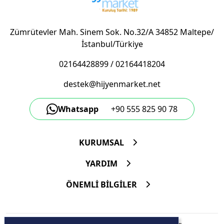
Zümrütevler Mah. Sinem Sok. No.32/A 34852 Maltepe/
İstanbul/Türkiye
02164428899
/
02164418204
destek@hijyenmarket.net
Whatsapp
+90 555 825 90 78
KURUMSAL
YARDIM
ÖNEMLİ BİLGİLER