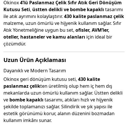
Okinox
4’lü Paslanmaz Çelik Sıfır Atık Geri Dönüşüm
Kutusu Seti
,
üstten delikli ve bombe kapaklı
tasarımı
ile atık ayrımını kolaylaştırır.
430 kalite paslanmaz çelik
malzeme, uzun ömürlü ve hijyenik kullanım sağlar. Sıfır
Atık Yönetmeliğine uygun bu set,
ofisler, AVM’ler,
oteller, hastaneler ve kamu alanları
için ideal bir
çözümdür.
Uzun Ürün Açıklaması
Dayanıklı ve Modern Tasarım
Okinox geri dönüşüm kutusu seti,
430 kalite
paslanmaz çelik
ten üretilmiş olup hem iç hem dış
mekanlarda uzun ömürlü kullanım sağlar. Üstten delikli
ve
bombe kapaklı
tasarımı, atıkları hızlı ve hijyenik
şekilde toplamanızı sağlar. Silindirik ve şık yapısı ile
estetik görünümü korur, alanın düzenini bozmadan
kullanım imkânı sunar.