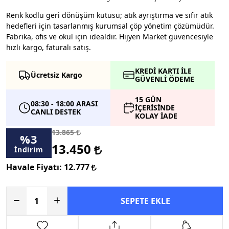
Renk kodlu geri dönüşüm kutusu; atık ayrıştırma ve sıfır atık
hedefleri için tasarlanmış kurumsal çöp yönetim çözümüdür.
Fabrika, ofis ve okul için idealdir. Hijyen Market güvencesiyle
hızlı kargo, faturalı satış.
KREDİ KARTI İLE
Ücretsiz Kargo
GÜVENLİ ÖDEME
15 GÜN
08:30 - 18:00 ARASI
İÇERİSİNDE
CANLI DESTEK
KOLAY İADE
13.865
%
3
13.450
İndirim
Havale Fiyatı:
12.777
SEPETE EKLE