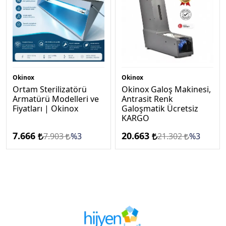
Okinox
Okinox
Ortam Sterilizatörü
Okinox Galoş Makinesi,
Armatürü Modelleri ve
Antrasi̇t Renk
Fiyatları | Okinox
Galoşmatik Ücretsi̇z
KARGO
7.666
20.663
7.903
%3
21.302
%3