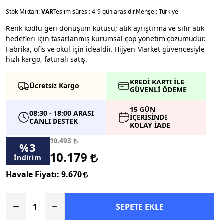
Stok Miktarı:
VAR
Teslim süresi: 4-9 gün arasıdır.
Menşei: Türkiye
Renk kodlu geri dönüşüm kutusu; atık ayrıştırma ve sıfır atık
hedefleri için tasarlanmış kurumsal çöp yönetim çözümüdür.
Fabrika, ofis ve okul için idealdir. Hijyen Market güvencesiyle
hızlı kargo, faturalı satış.
KREDİ KARTI İLE
Ücretsiz Kargo
GÜVENLİ ÖDEME
15 GÜN
08:30 - 18:00 ARASI
İÇERİSİNDE
CANLI DESTEK
KOLAY İADE
10.493
%
3
10.179
İndirim
Havale Fiyatı:
9.670
SEPETE EKLE