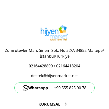
Zümrütevler Mah. Sinem Sok. No.32/A 34852 Maltepe/
İstanbul/Türkiye
02164428899
/
02164418204
destek@hijyenmarket.net
Whatsapp
+90 555 825 90 78
KURUMSAL