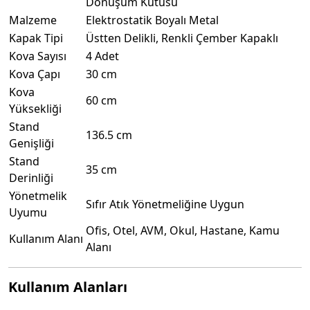
Dönüşüm Kutusu
Malzeme
Elektrostatik Boyalı Metal
Kapak Tipi
Üstten Delikli, Renkli Çember Kapaklı
Kova Sayısı
4 Adet
Kova Çapı
30 cm
Kova
60 cm
Yüksekliği
Stand
136.5 cm
Genişliği
Stand
35 cm
Derinliği
Yönetmelik
Sıfır Atık Yönetmeliğine Uygun
Uyumu
Ofis, Otel, AVM, Okul, Hastane, Kamu
Kullanım Alanı
Alanı
Kullanım Alanları