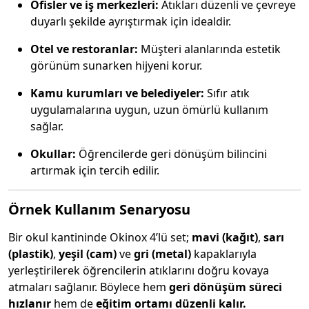
Ofisler ve iş merkezleri:
Atıkları düzenli ve çevreye
duyarlı şekilde ayrıştırmak için idealdir.
Otel ve restoranlar:
Müşteri alanlarında estetik
görünüm sunarken hijyeni korur.
Kamu kurumları ve belediyeler:
Sıfır atık
uygulamalarına uygun, uzun ömürlü kullanım
sağlar.
Okullar:
Öğrencilerde geri dönüşüm bilincini
artırmak için tercih edilir.
Örnek Kullanım Senaryosu
Bir okul kantininde Okinox 4’lü set;
mavi (kağıt)
,
sarı
(plastik)
,
yeşil (cam)
ve
gri (metal)
kapaklarıyla
yerleştirilerek öğrencilerin atıklarını doğru kovaya
atmaları sağlanır. Böylece hem
geri dönüşüm süreci
hızlanır
hem de
eğitim ortamı düzenli kalır.