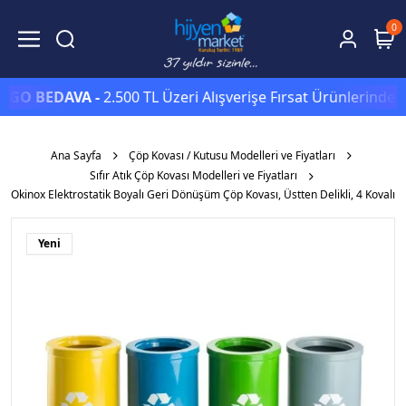
0
BEDAVA -
2.500 TL Üzeri Alışverişe Fırsat Ürünlerinde Sepet
Ana Sayfa
Çöp Kovası / Kutusu Modelleri ve Fiyatları
Sıfır Atık Çöp Kovası Modelleri ve Fiyatları
Okinox Elektrostatik Boyalı Geri Dönüşüm Çöp Kovası, Üstten Delikli, 4 Kovalı
Yeni