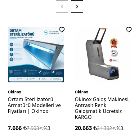
Okinox
Okinox
Ortam Sterilizatörü
Okinox Galoş Makinesi,
Armatürü Modelleri ve
Antrasi̇t Renk
Fiyatları | Okinox
Galoşmatik Ücretsi̇z
KARGO
7.666
20.663
7.903
%3
21.302
%3