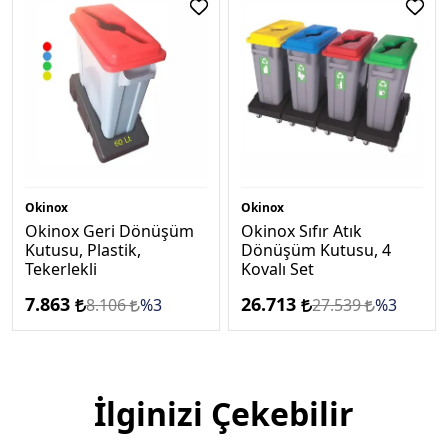
Okinox
Okinox
Okinox Geri Dönüşüm
Okinox Sıfır Atık
Kutusu, Plastik,
Dönüşüm Kutusu, 4
Tekerlekli
Kovalı Set
7.863
26.713
8.106
%3
27.539
%3
İlginizi Çekebilir