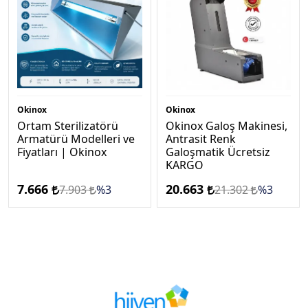
Okinox
Okinox
Ortam Sterilizatörü
Okinox Galoş Makinesi,
Armatürü Modelleri ve
Antrasi̇t Renk
Fiyatları | Okinox
Galoşmatik Ücretsi̇z
KARGO
7.666
20.663
7.903
%3
21.302
%3