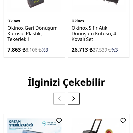
Okinox
Okinox
Okinox Geri Dönüşüm
Okinox Sıfır Atık
Kutusu, Plastik,
Dönüşüm Kutusu, 4
Tekerlekli
Kovalı Set
7.863
26.713
8.106
%3
27.539
%3
İlginizi Çekebilir