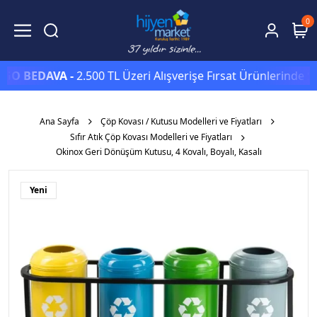
0
O BEDAVA -
2.500 TL Üzeri Alışverişe Fırsat Ürünlerinde Sep
Ana Sayfa
Çöp Kovası / Kutusu Modelleri ve Fiyatları
Sıfır Atık Çöp Kovası Modelleri ve Fiyatları
Okinox Geri Dönüşüm Kutusu, 4 Kovalı, Boyalı, Kasalı
Yeni