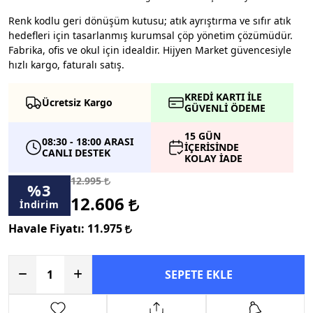
Renk kodlu geri dönüşüm kutusu; atık ayrıştırma ve sıfır atık
hedefleri için tasarlanmış kurumsal çöp yönetim çözümüdür.
Fabrika, ofis ve okul için idealdir. Hijyen Market güvencesiyle
hızlı kargo, faturalı satış.
KREDİ KARTI İLE
Ücretsiz Kargo
GÜVENLİ ÖDEME
15 GÜN
08:30 - 18:00 ARASI
İÇERİSİNDE
CANLI DESTEK
KOLAY İADE
12.995
%
3
12.606
İndirim
Havale Fiyatı:
11.975
SEPETE EKLE