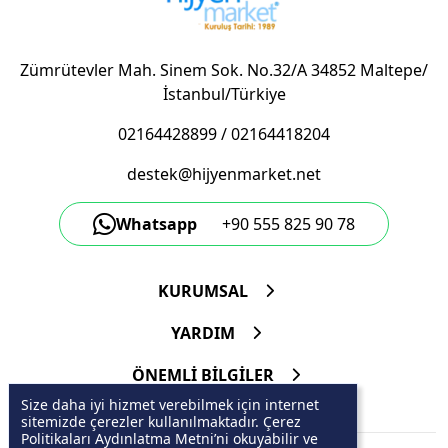
Zümrütevler Mah. Sinem Sok. No.32/A 34852 Maltepe/
İstanbul/Türkiye
02164428899
/
02164418204
destek@hijyenmarket.net
Whatsapp
+90 555 825 90 78
KURUMSAL
YARDIM
ÖNEMLİ BİLGİLER
Size daha iyi hizmet verebilmek için internet
sitemizde çerezler kullanılmaktadır. Çerez
Politikaları Aydınlatma Metni’ni okuyabilir ve