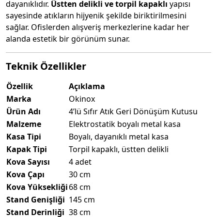
dayanıklıdır.
Üstten delikli ve torpil kapaklı
yapısı
sayesinde atıkların hijyenik şekilde biriktirilmesini
sağlar. Ofislerden alışveriş merkezlerine kadar her
alanda estetik bir görünüm sunar.
Teknik Özellikler
Özellik
Açıklama
Marka
Okinox
Ürün Adı
4’lü Sıfır Atık Geri Dönüşüm Kutusu
Malzeme
Elektrostatik boyalı metal kasa
Kasa Tipi
Boyalı, dayanıklı metal kasa
Kapak Tipi
Torpil kapaklı, üstten delikli
Kova Sayısı
4 adet
Kova Çapı
30 cm
Kova Yüksekliği
68 cm
Stand Genişliği
145 cm
Stand Derinliği
38 cm