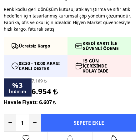
Renk kodlu geri dönüşüm kutusu; atık ayrıştırma ve sıfır atık
hedefleri için tasarlanmış kurumsal çöp yönetim çözümüdür.
Fabrika, ofis ve okul için idealdir. Hijyen Market güvencesiyle
hızlı kargo, faturalı satış.
KREDİ KARTI İLE
Ücretsiz Kargo
GÜVENLİ ÖDEME
15 GÜN
08:30 - 18:00 ARASI
İÇERİSİNDE
CANLI DESTEK
KOLAY İADE
7.169
%
3
6.954
İndirim
Havale Fiyatı:
6.607
SEPETE EKLE