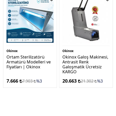
Okinox
Okinox
Ortam Sterilizatörü
Okinox Galoş Makinesi,
Armatürü Modelleri ve
Antrasi̇t Renk
Fiyatları | Okinox
Galoşmatik Ücretsi̇z
KARGO
7.666
20.663
7.903
%3
21.302
%3