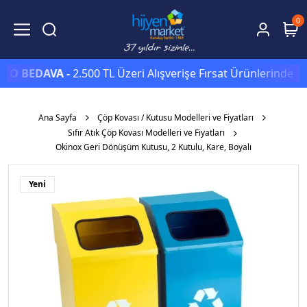
0
EDAVA -
2.500 TL Üzeri Alışverişe Fırsat Ürünlerinde Sepett
Ana Sayfa
Çöp Kovası / Kutusu Modelleri ve Fiyatları
Sıfır Atık Çöp Kovası Modelleri ve Fiyatları
Okinox Geri Dönüşüm Kutusu, 2 Kutulu, Kare, Boyalı
Yeni