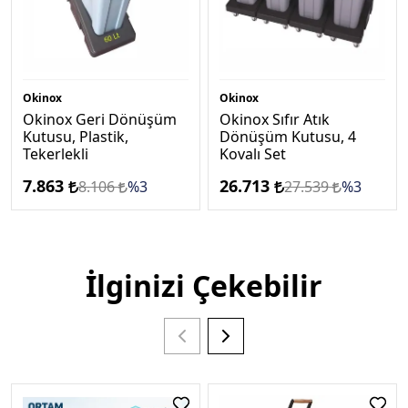
Okinox
Okinox
Okinox Geri Dönüşüm
Okinox Sıfır Atık
Kutusu, Plastik,
Dönüşüm Kutusu, 4
Tekerlekli
Kovalı Set
7.863
26.713
8.106
%3
27.539
%3
İlginizi Çekebilir