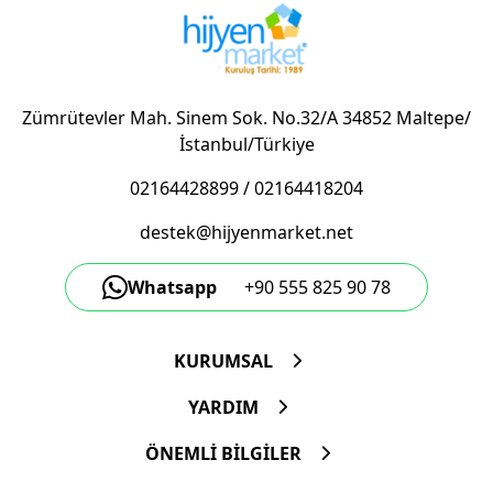
Zümrütevler Mah. Sinem Sok. No.32/A 34852 Maltepe/
İstanbul/Türkiye
02164428899
/
02164418204
destek@hijyenmarket.net
Whatsapp
+90 555 825 90 78
KURUMSAL
YARDIM
ÖNEMLİ BİLGİLER