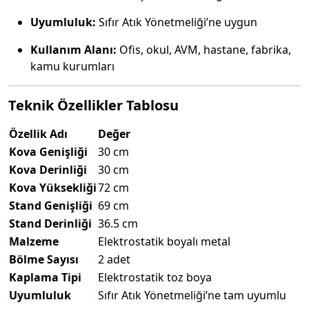
Uyumluluk:
Sıfır Atık Yönetmeliği’ne uygun
Kullanım Alanı:
Ofis, okul, AVM, hastane, fabrika,
kamu kurumları
Teknik Özellikler Tablosu
Özellik Adı
Değer
Kova Genişliği
30 cm
Kova Derinliği
30 cm
Kova Yüksekliği
72 cm
Stand Genişliği
69 cm
Stand Derinliği
36.5 cm
Malzeme
Elektrostatik boyalı metal
Bölme Sayısı
2 adet
Kaplama Tipi
Elektrostatik toz boya
Uyumluluk
Sıfır Atık Yönetmeliği’ne tam uyumlu