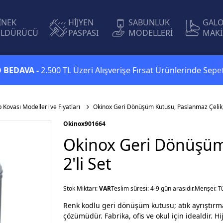
İNEK
HİJYEN
SABUNLUK
GAL
LDÜRÜCÜ
PASPASI
MODELLERİ
MAKİ
A -
2.500 TL Üzeri Alışverişe Fırsat Ürünlerinde Sepette
Ekst
p Kovası Modelleri ve Fiyatları
Okinox Geri Dönüşüm Kutusu, Paslanmaz Çelik, 
Okinox
901664
Okinox Geri Dönüşüm
2'li Set
Stok Miktarı:
VAR
Teslim süresi: 4-9 gün arasıdır.
Menşei: T
Renk kodlu geri dönüşüm kutusu; atık ayrıştırma
çözümüdür. Fabrika, ofis ve okul için idealdir. Hi