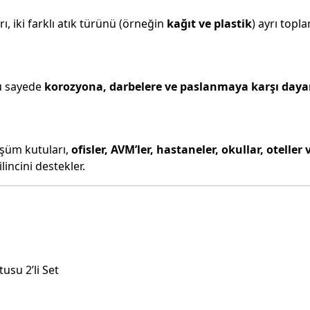
, iki farklı atık türünü (örneğin
kağıt ve plastik
) ayrı topl
Bu sayede
korozyona, darbelere ve paslanmaya karşı dayan
şüm kutuları,
ofisler, AVM’ler, hastaneler, okullar, oteller 
incini destekler.
su 2’li Set