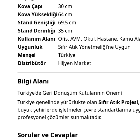
Kova Çapı
30 cm
Kova Yüksekliği
64 cm
Stand Genişliği
69.5 cm
Stand Derinliği
35 cm
Kullanım Alanı
Ofis, AVM, Okul, Hastane, Kamu Al
Uygunluk
Sıfır Atık Yönetmeliği’ne Uygun
Menşei
Türkiye
Distribütör
Hijyen Market
Bilgi Alanı
Türkiye’de Geri Dönüşüm Kutularının Önemi
Türkiye genelinde yürürlükte olan
Sıfır Atık Projesi
büyük şehirlerde işletmeler çevre standartlarına uy
profesyonel çözümler sunmaktadır.
Sorular ve Cevaplar