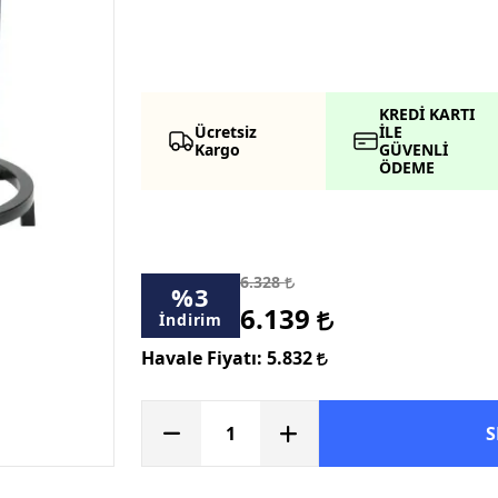
KREDİ KARTI
Ücretsiz
İLE
Kargo
GÜVENLİ
ÖDEME
6.328
%
3
6.139
İndirim
Havale Fiyatı:
5.832
S