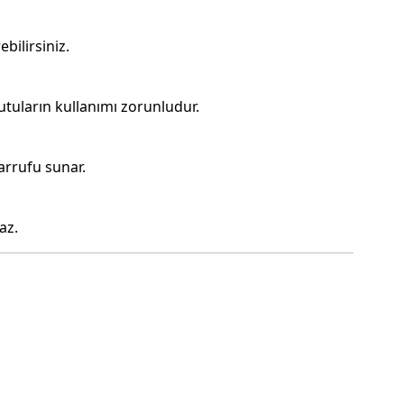
bilirsiniz.
tuların kullanımı zorunludur.
sarrufu sunar.
az.