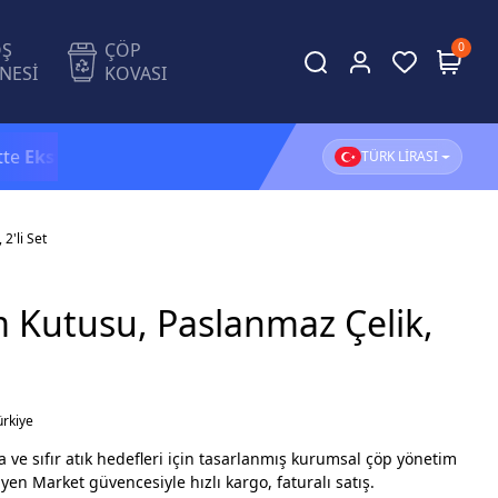
OŞ
ÇÖP
0
NESİ
KOVASI
ra %5 İndirim!
1.500 TL ve üzeri alışverişlerinizde
KAR
TÜRK LİRASI
2'li Set
 Kutusu, Paslanmaz Çelik,
ürkiye
 ve sıfır atık hedefleri için tasarlanmış kurumsal çöp yönetim
jyen Market güvencesiyle hızlı kargo, faturalı satış.