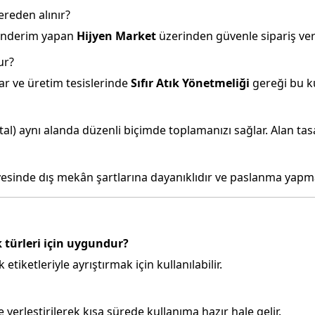
reden alınır?
gönderim yapan
Hijyen Market
üzerinden güvenle sipariş vere
ur?
lar ve üretim tesislerinde
Sıfır Atık Yönetmeliği
gereği bu ku
etal) aynı alanda düzenli biçimde toplamanızı sağlar. Alan ta
ayesinde dış mekân şartlarına dayanıklıdır ve paslanma yapm
 türleri için uygundur?
 etiketleriyle ayrıştırmak için kullanılabilir.
 yerleştirilerek kısa sürede kullanıma hazır hale gelir.