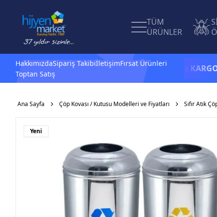
TÜM
S
ÜRÜNLER
Ö
Hakkımızda
Sipariş Takibi
İletişim
Fırsat Ürünleri
1.500 TL ve üzeri alışverişlerinizde
KARGO BEDAV
Toptan Satış
Ana Sayfa
Çöp Kovası / Kutusu Modelleri ve Fiyatları
Sıfır Atık Çö
Yeni