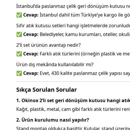
İstanbul’da paslanmaz çelik geri dönüşüm kutusu ne
✅ Cevap:
İstanbul dahil tüm Türkiye’ye kargo ile 
Sıfır atık kutusu setleri hangi işletmelerde zorunlud
✅ Cevap:
Belediyeler, kamu kurumları, oteller, okul
2’li set ürünün avantajı nedir?
✅ Cevap:
Farklı atık türlerini (örneğin plastik ve m
Ürün dış mekânda kullanılabilir mi?
✅ Cevap:
Evet, 430 kalite paslanmaz çelik yapısı s
Sıkça Sorulan Sorular
1. Okinox 2’li set geri dönüşüm kutusu hangi atık
Kağıt, plastik, metal, cam gibi farklı atık türlerini renk
2. Ürün kurulumu nasıl yapılır?
Stand montajı oldukça basittir. Kutular, stand üzerine