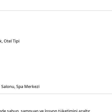
, Otel Tipi
r Salonu, Spa Merkezi
inde sabun, şampuan ve losyon tüketimini azaltır.