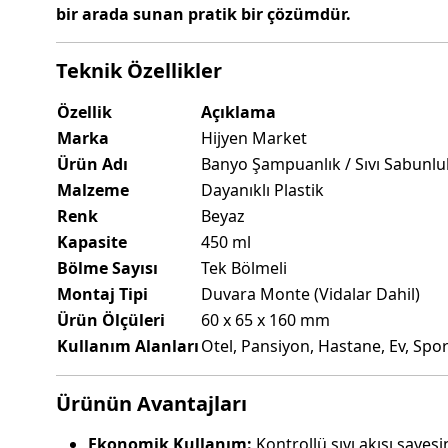
bir arada sunan pratik bir çözümdür.
Teknik Özellikler
Özellik
Açıklama
Marka
Hijyen Market
Ürün Adı
Banyo Şampuanlık / Sıvı Sabunluk
Malzeme
Dayanıklı Plastik
Renk
Beyaz
Kapasite
450 ml
Bölme Sayısı
Tek Bölmeli
Montaj Tipi
Duvara Monte (Vidalar Dahil)
Ürün Ölçüleri
60 x 65 x 160 mm
Kullanım Alanları
Otel, Pansiyon, Hastane, Ev, Spo
Ürünün Avantajları
Ekonomik Kullanım:
Kontrollü sıvı akışı sayes