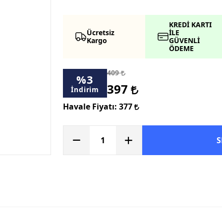
KREDİ KARTI
Ücretsiz
İLE
Kargo
GÜVENLİ
ÖDEME
409
%
3
397
İndirim
Havale Fiyatı:
377
S