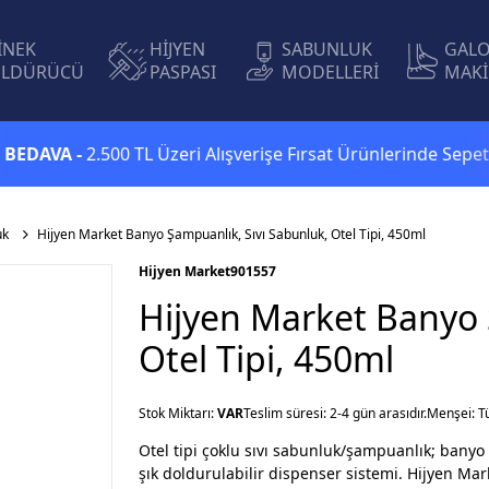
İNEK
HİJYEN
SABUNLUK
GAL
LDÜRÜCÜ
PASPASI
MODELLERİ
MAKİ
A -
2.500 TL Üzeri Alışverişe Fırsat Ürünlerinde Sepette
Ekst
uk
Hijyen Market Banyo Şampuanlık, Sıvı Sabunluk, Otel Tipi, 450ml
Hijyen Market
901557
Hijyen Market Banyo 
Otel Tipi, 450ml
Stok Miktarı:
VAR
Teslim süresi: 2-4 gün arasıdır.
Menşei: T
Otel tipi çoklu sıvı sabunluk/şampuanlık; bany
şık doldurulabilir dispenser sistemi. Hijyen Mark