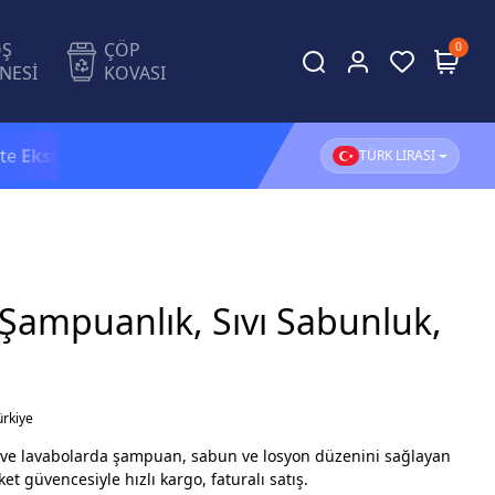
OŞ
ÇÖP
0
NESİ
KOVASI
ra %5 İndirim!
1.500 TL ve üzeri alışverişlerinizde
KAR
TÜRK LİRASI
Şampuanlık, Sıvı Sabunluk,
ürkiye
o ve lavabolarda şampuan, sabun ve losyon düzenini sağlayan
et güvencesiyle hızlı kargo, faturalı satış.