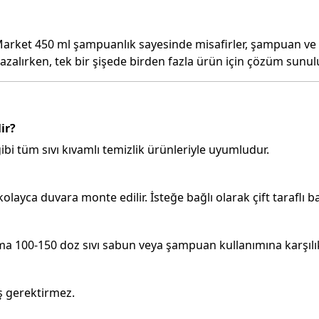
rket 450 ml şampuanlık sayesinde misafirler, şampuan ve duş 
azalırken, tek bir şişede birden fazla ürün için çözüm sunulu
ir?
ibi tüm sıvı kıvamlı temizlik ürünleriyle uyumludur.
olayca duvara monte edilir. İsteğe bağlı olarak çift taraflı ba
ma 100-150 doz sıvı sabun veya şampuan kullanımına karşılık 
ş gerektirmez.