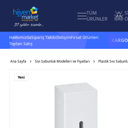
TÜM
S
ÜRÜNLER
Ö
Hakkımızda
Sipariş Takibi
İletişim
Fırsat Ürünleri
1.500 TL ve üzeri alışverişlerinizde
KARGO BEDAV
Toptan Satış
Ana Sayfa
Sıvı Sabunluk Modelleri ve Fiyatları
Plastik Sıvı Sabunl
Yeni