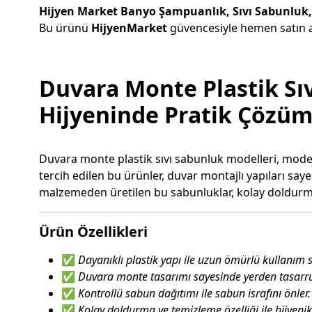
Hijyen Market Banyo Şampuanlık, Sıvı Sabunluk, 
Bu ürünü
HijyenMarket
güvencesiyle hemen satın al
Duvara Monte Plastik Sıv
Hijyeninde Pratik Çözü
Duvara monte plastik sıvı sabunluk modelleri, moder
tercih edilen bu ürünler, duvar montajlı yapıları say
malzemeden üretilen bu sabunluklar, kolay doldurma ve
Ürün Özellikleri
✅
Dayanıklı plastik yapı ile uzun ömürlü kullanım s
✅
Duvara monte tasarımı sayesinde yerden tasar
✅
Kontrollü sabun dağıtımı ile sabun israfını önler.
✅
Kolay doldurma ve temizleme özelliği ile hijyenik