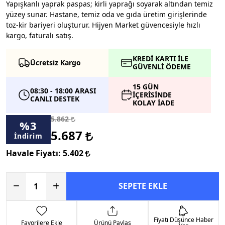
Yapışkanlı yaprak paspas; kirli yaprağı soyarak altından temiz
yüzey sunar. Hastane, temiz oda ve gıda üretim girişlerinde
toz-kir bariyeri oluşturur. Hijyen Market güvencesiyle hızlı
kargo, faturalı satış.
KREDİ KARTI İLE
Ücretsiz Kargo
GÜVENLİ ÖDEME
15 GÜN
08:30 - 18:00 ARASI
İÇERİSİNDE
CANLI DESTEK
KOLAY İADE
5.862
%
3
5.687
İndirim
Havale Fiyatı:
5.402
SEPETE EKLE
Fiyatı Düşünce Haber
Favorilere Ekle
Ürünü Paylaş