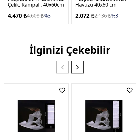
Çelik, Rampalı, 40x60cm
Havuzu 40x60 cm
4.470
2.072
4.608
%3
2.136
%3
İlginizi Çekebilir