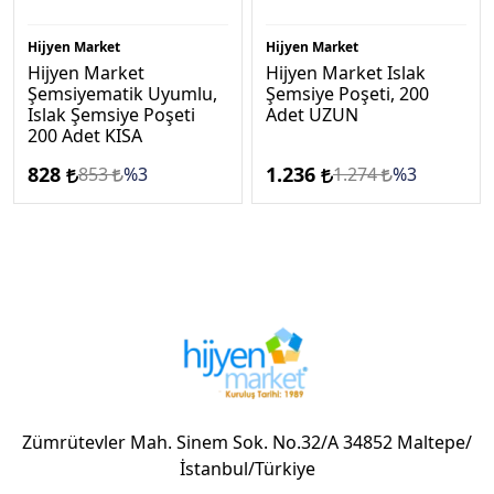
Hijyen Market
Hijyen Market
Hijyen Market
Hijyen Market Islak
Şemsiyematik Uyumlu,
Şemsiye Poşeti, 200
Islak Şemsiye Poşeti
Adet UZUN
200 Adet KISA
828
1.236
853
%3
1.274
%3
Zümrütevler Mah. Sinem Sok. No.32/A 34852 Maltepe/
İstanbul/Türkiye