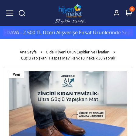
0
AVA -
2.500 TL Üzeri Alışverişe Fırsat Ürünlerinde Sepette
Ek
Ana Sayfa
Gıda Hijyeni Ürün Çeşitleri ve Fiyatları
Güçlü Yapışkanlı Paspas Mavi Renk 10 Plaka x 30 Yaprak
Yeni