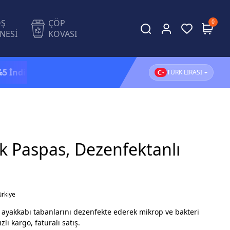
OŞ
ÇÖP
0
NESİ
KOVASI
rim!
1.500 TL ve üzeri alışverişlerinizde
KARGO BEDAVA
TÜRK LİRASI
ik Paspas, Dezenfektanlı
ürkiye
a ayakkabı tabanlarını dezenfekte ederek mikrop ve bakteri
lı kargo, faturalı satış.