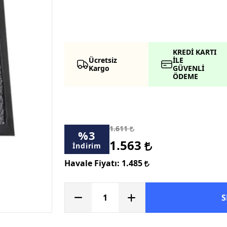
KREDİ KARTI
Ücretsiz
İLE
Kargo
GÜVENLİ
ÖDEME
1.611
%
3
1.563
İndirim
Havale Fiyatı:
1.485
S