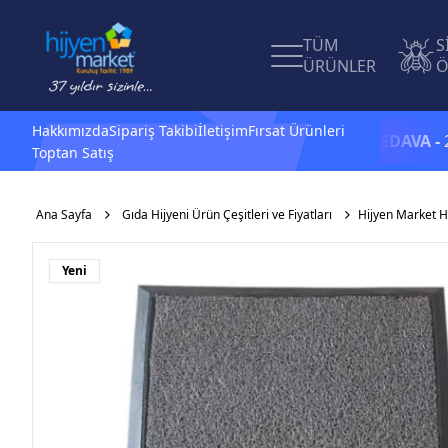
TÜM
S
ÜRÜNLER
Ö
Hakkımızda
Sipariş Takibi
İletişim
Fırsat Ürünleri
.500 TL ve üzeri alışverişlerinizde
KARGO BEDAVA -
2.500 TL
Toptan Satış
Ana Sayfa
Gıda Hijyeni Ürün Çeşitleri ve Fiyatları
Hijyen Market H
Yeni