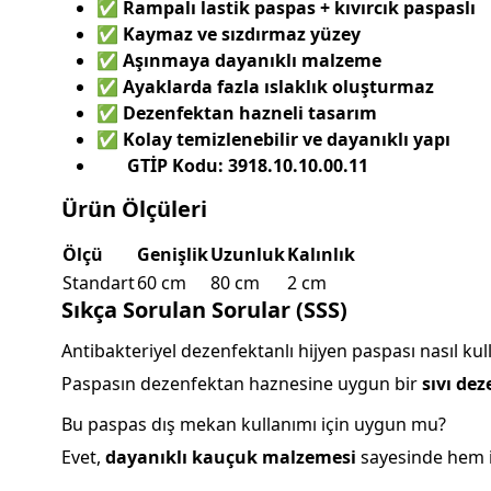
✅
Rampalı lastik paspas + kıvırcık paspaslı
✅
Kaymaz ve sızdırmaz yüzey
✅
Aşınmaya dayanıklı malzeme
✅
Ayaklarda fazla ıslaklık oluşturmaz
✅
Dezenfektan hazneli tasarım
✅
Kolay temizlenebilir ve dayanıklı yapı
GTİP Kodu: 3918.10.10.00.11
Ürün Ölçüleri
Ölçü
Genişlik
Uzunluk
Kalınlık
Standart
60 cm
80 cm
2 cm
Sıkça Sorulan Sorular (SSS)
Antibakteriyel dezenfektanlı hijyen paspası nasıl kull
Paspasın dezenfektan haznesine uygun bir
sıvı de
Bu paspas dış mekan kullanımı için uygun mu?
Evet,
dayanıklı kauçuk malzemesi
sayesinde hem iç