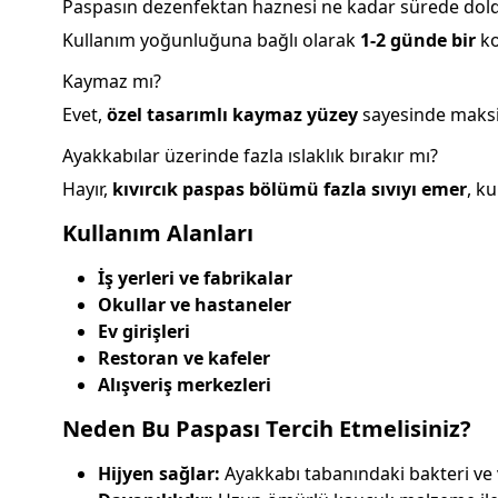
Paspasın dezenfektan haznesi ne kadar sürede dold
Kullanım yoğunluğuna bağlı olarak
1-2 günde bir
ko
Kaymaz mı?
Evet,
özel tasarımlı kaymaz yüzey
sayesinde maksi
Ayakkabılar üzerinde fazla ıslaklık bırakır mı?
Hayır,
kıvırcık paspas bölümü fazla sıvıyı emer
, k
Kullanım Alanları
İş yerleri ve fabrikalar
Okullar ve hastaneler
Ev girişleri
Restoran ve kafeler
Alışveriş merkezleri
Neden Bu Paspası Tercih Etmelisiniz?
Hijyen sağlar:
Ayakkabı tabanındaki bakteri ve vi