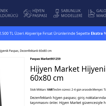
İNEK
HİJYEN
SABUNLUK
GAL
LDÜRÜCÜ
PASPASI
MODELLERİ
MAKİ
 Üzeri Alışverişe Fırsat Ürünlerinde Sepette
Ekstra %5 İndi
ijyenik Paspas, Dezenfektanlı 60x80 cm
Paspas Market
901259
Hijyen Market Hijyen
60x80 cm
Stok Miktarı:
VAR
Teslim süresi: 2-4 gün arasıdır.
Menşei: T
Dezenfektanlı hijyen paspası; giriş noktalarınd
taşınmasını önler. Hijyen Market güvencesiyle hız