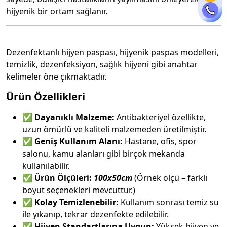
hijyenik bir ortam sağlanır.
Dezenfektanlı hijyen paspası, hijyenik paspas modelleri,
temizlik, dezenfeksiyon, sağlık hijyeni gibi anahtar
kelimeler öne çıkmaktadır.
Ürün Özellikleri
✅
Dayanıklı Malzeme:
Antibakteriyel özellikte,
uzun ömürlü ve kaliteli malzemeden üretilmiştir.
✅
Geniş Kullanım Alanı:
Hastane, ofis, spor
salonu, kamu alanları gibi birçok mekanda
kullanılabilir.
✅
Ürün Ölçüleri:
100x50cm
(Örnek ölçü – farklı
boyut seçenekleri mevcuttur.)
✅
Kolay Temizlenebilir:
Kullanım sonrası temiz su
ile yıkanıp, tekrar dezenfekte edilebilir.
✅
Hijyen Standartlarına Uygun:
Yüksek hijyen ve