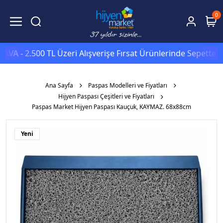
0
-
2.500 TL Üzeri Alışverişe Fırsat Ürünlerinde Sepette
Ekstra 
Ana Sayfa
Paspas Modelleri ve Fiyatları
Hijyen Paspası Çeşitleri ve Fiyatları
Paspas Market Hijyen Paspası Kauçuk, KAYMAZ. 68x88cm
Yeni