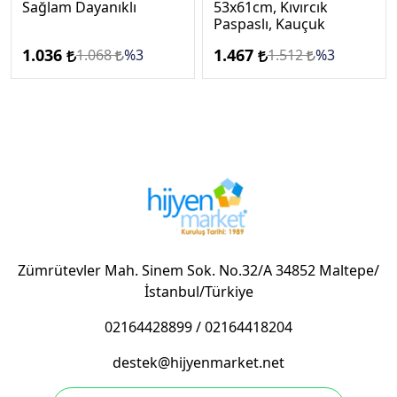
Sağlam Dayanıklı
53x61cm, Kıvırcık
Paspaslı, Kauçuk
1.036
1.467
1.068
%3
1.512
%3
Zümrütevler Mah. Sinem Sok. No.32/A 34852 Maltepe/
İstanbul/Türkiye
02164428899
/
02164418204
destek@hijyenmarket.net