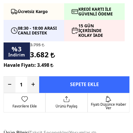
KREDİ KARTI İLE
Ücretsiz Kargo
GÜVENLİ ÖDEME
15 GÜN
08:30 - 18:00 ARASI
İÇERİSİNDE
CANLI DESTEK
KOLAY İADE
3.795
%
3
3.682
İndirim
Havale Fiyatı:
3.498
SEPETE EKLE
Fiyatı Düşünce Haber
Favorilere Ekle
Ürünü Paylaş
Ver
Ürün Bilgisi
Taksit Seçenekleri
Yorumlar
0