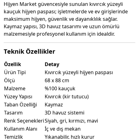
Hijyen Market güvencesiyle sunulan kıvırcık yüzeyli
kauçuk hijyen paspası; işletmelerde ve ev girişlerinde
maksimum hijyen, güvenlik ve dayanıklılık sağlar.
Kaymaz yapısı, 3D havuz tasarımı ve uzun ömürlü
malzemesiyle profesyonel kullanım için idealdir.
Teknik Özellikler
Özellik
Detay
Ürün Tipi
Kıvırcık yüzeyli hijyen paspası
Ölçü
68 x 88 cm
Malzeme
%100 kauçuk
Yüzey Yapısı
Kıvırcık (kir tutucu)
Taban Özelliği
Kaymaz
Tasarım
3D havuz sistemi
Renk Seçenekleri
Siyah, gri, kırmızı, mavi
Kullanım Alanı
İç ve dış mekan
Temizlik
Yıkanabilir, hızlı kurur