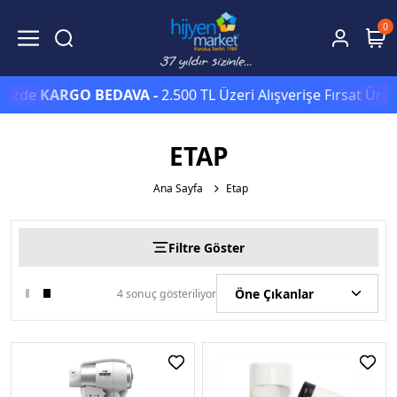
0
inizde
KARGO BEDAVA -
2.500 TL Üzeri Alışverişe Fırsat Ürün
ETAP
Ana Sayfa
Etap
Filtre Göster
4 sonuç gösteriliyor