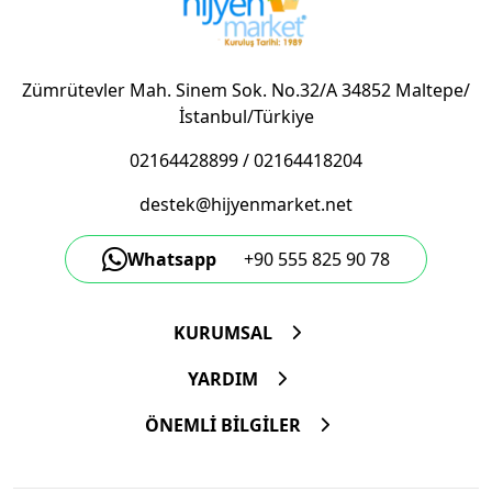
Zümrütevler Mah. Sinem Sok. No.32/A 34852 Maltepe/
İstanbul/Türkiye
02164428899
/
02164418204
destek@hijyenmarket.net
Whatsapp
+90 555 825 90 78
KURUMSAL
YARDIM
ÖNEMLİ BİLGİLER