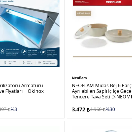
Neoflam
rilizatörü Armatürü
NEOFLAM Midas Bej 6 Parç
ve Fiyatları | Okinox
Ayrılabilen Saplı iç içe Geçe
Tencere Tava Seti D-NEOM
3.472
897
%3
4.960
%30