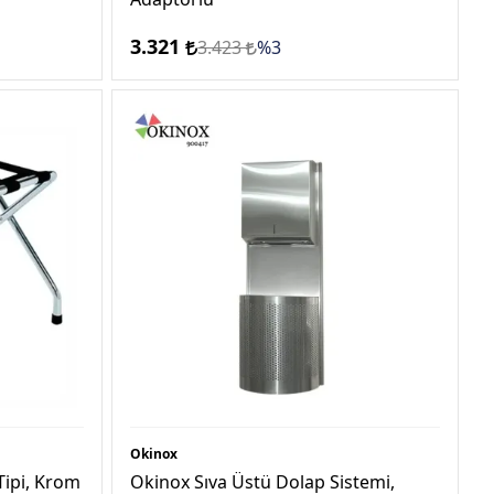
3.321
3.423
%3
Okinox
Tipi, Krom
Okinox Sıva Üstü Dolap Sistemi,