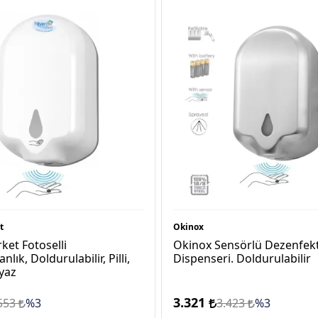
t
Okinox
ket Fotoselli
Okinox Sensörlü Dezenfek
lık, Doldurulabilir, Pilli,
Dispenseri. Doldurulabilir
eyaz
3.321
553
%3
3.423
%3