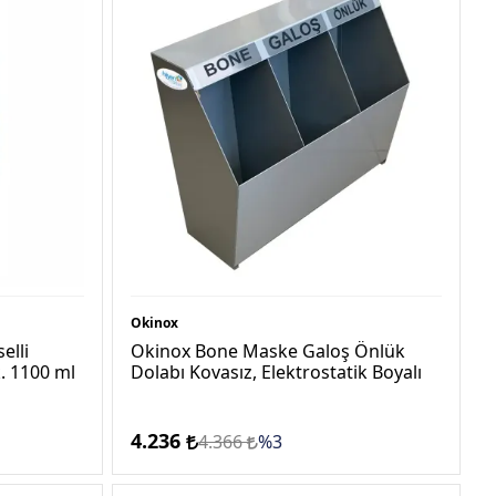
Okinox
elli
Okinox Bone Maske Galoş Önlük
k. 1100 ml
Dolabı Kovasız, Elektrostatik Boyalı
4.236
4.366
%3