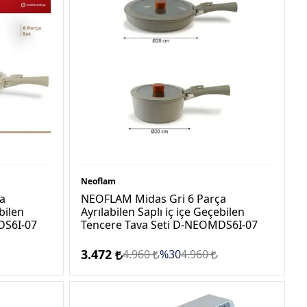
Neoflam
a
NEOFLAM Midas Gri 6 Parça
bilen
Ayrılabilen Saplı iç içe Geçebilen
DS6I-07
Tencere Tava Seti D-NEOMDS6I-07
3.472
4.960
%30
4.960