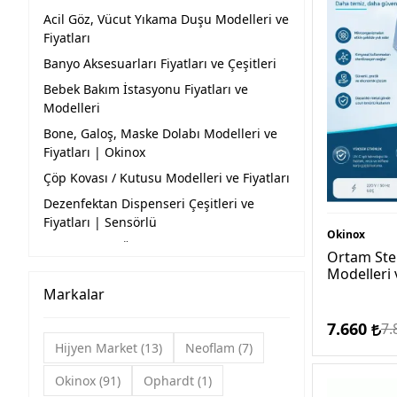
Acil Göz, Vücut Yıkama Duşu Modelleri ve
Fiyatları
Banyo Aksesuarları Fiyatları ve Çeşitleri
Bebek Bakım İstasyonu Fiyatları ve
Modelleri
Bone, Galoş, Maske Dolabı Modelleri ve
Fiyatları | Okinox
Çöp Kovası / Kutusu Modelleri ve Fiyatları
Dezenfektan Dispenseri Çeşitleri ve
Fiyatları | Sensörlü
Okinox
Dezenfektan Ürün Çeşitleri ve Fiyatları
Ortam Ste
Modelleri 
Endüstriyel Hijyen Ekipman Modelleri ve
Fiyatları
Markalar
Galoş Çeşitleri ve Fiyatları
7.660
7.
Galoş Makinesi, Galoşmatik Modelleri ve
Hijyen Market
13
Neoflam
7
Fiyatları
Okinox
91
Ophardt
1
Gıda Hijyeni Ürün Çeşitleri ve Fiyatları