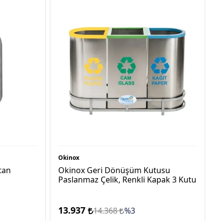
Okinox
tan
Okinox Geri Dönüşüm Kutusu
Paslanmaz Çelik, Renkli Kapak 3 Kutu
13.937
14.368
%3