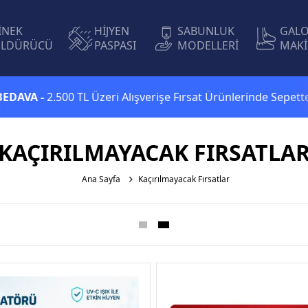
İNEK
HİJYEN
SABUNLUK
GAL
LDÜRÜCÜ
PASPASI
MODELLERİ
MAKİ
2.500 TL Üzeri Alışverişe Fırsat Ürünlerinde Sepette
Ekstra 
KAÇIRILMAYACAK FIRSATLA
Ana Sayfa
Kaçırılmayacak Fırsatlar