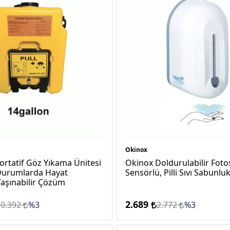
Okinox
ortatif Göz Yıkama Ünitesi
Okinox Doldurulabilir Fotos
 Durumlarda Hayat
Sensörlü, Pilli Sıvı Sabunlu
Taşınabilir Çözüm
2.689
10.392
%3
2.772
%3