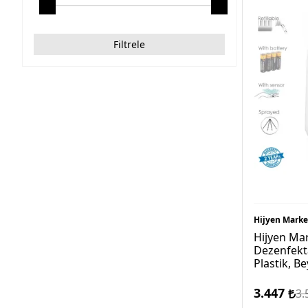
Tuvalet Kağıtlık
Ürettiğimiz Ürünler
Filtrele
Hijyen Marke
Hijyen Mar
Dezenfektan
Plastik, B
3.447
3.