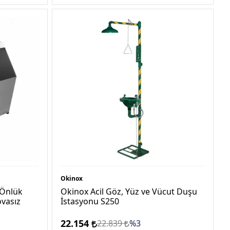
Okinox
 Önlük
Okinox Acil Göz, Yüz ve Vücut Duşu
ovasız
İstasyonu S250
22.154
22.839
%3