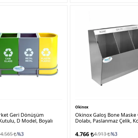
Okinox
rket Geri Dönüşüm
Okinox Galoş Bone Maske
Kutulu, D Model, Boyalı
Dolabı, Paslanmaz Çelik, K
4.766
14.565
%3
4.913
%3