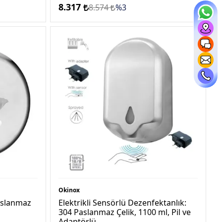
8.317
8.574
%3
Okinox
Paslanmaz
Elektrikli Sensörlü Dezenfektanlık:
304 Paslanmaz Çelik, 1100 ml, Pil ve
Adaptörlü