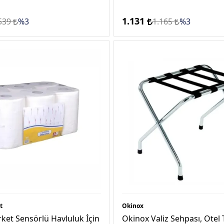
1.131
539
%3
1.165
%3
t
Okinox
ket Sensörlü Havluluk İçin
Okinox Valiz Sehpası, Otel 