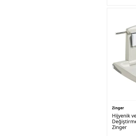
Zinger
Hijyenik v
Değiştirm
Zinger