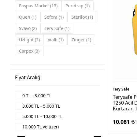
Hijyenik Klozet Kapağı Modelleri ve
Paspas Market
13
Puretrap
1
Fiyatları
Quen
1
Sofora
1
Sterilox
1
İthal Ürünlerimiz
Svavo
2
Tery Safe
1
Kağıt Havluluk Modelleri ve Fiyatları
Koku Makinesi | Profesyonel Çeşitleri ve
Uzlight
2
Vialli
1
Zinger
1
Fiyatları
Carpex
3
Neoflam Tencere & Tava Modelleri ve
Fiyatları
Otel Ekipmanları ve Fiyatları
Fiyat Aralığı
Paspas Modelleri ve Fiyatları
Sıvı Sabunluk Modelleri ve Fiyatları
Tery Safe
0 TL - 3.000 TL
Sinek Öldürücü Cihaz Modelleri ve
Terysafe P
Fiyatları | Profesyonel
T250 Acil
3.000 TL - 5.000 TL
Kurtaran 
Temizlik Kağıtları ve Fiyatları
5.000 TL - 10.000 TL
Temizlik Ürünleri Çeşitleri ve Fiyatları
10.081
10.000 TL ve üzeri
Tuvalet Fırçası Modelleri ve Fiyatları