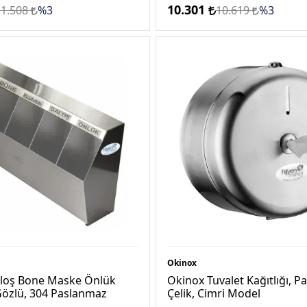
10.301
11.508
%3
10.619
%3
Okinox
loş Bone Maske Önlük
Okinox Tuvalet Kağıtlığı, 
Gözlü, 304 Paslanmaz
Çelik, Cimri Model