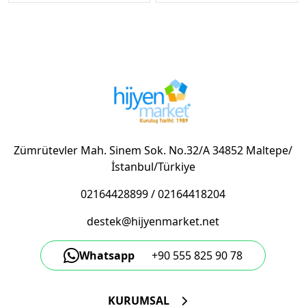
Zümrütevler Mah. Sinem Sok. No.32/A 34852 Maltepe/
İstanbul/Türkiye
02164428899
/
02164418204
destek@hijyenmarket.net
Whatsapp
+90 555 825 90 78
KURUMSAL