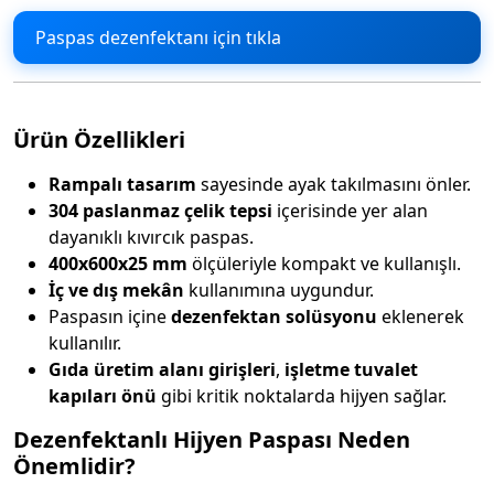
Paspas dezenfektanı için tıkla
Ürün Özellikleri
Rampalı tasarım
sayesinde ayak takılmasını önler.
304 paslanmaz çelik tepsi
içerisinde yer alan
dayanıklı kıvırcık paspas.
400x600x25 mm
ölçüleriyle kompakt ve kullanışlı.
İç ve dış mekân
kullanımına uygundur.
Paspasın içine
dezenfektan solüsyonu
eklenerek
kullanılır.
Gıda üretim alanı girişleri
,
işletme tuvalet
kapıları önü
gibi kritik noktalarda hijyen sağlar.
Dezenfektanlı Hijyen Paspası Neden
Önemlidir?