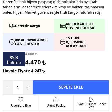
Dezenfektanlı hijyen paspası; giriş noktalarında ayakkabı
tabanlarını dezenfekte ederek mikrop ve bakteri taşınmasını
önler. Hijyen Market güvencesiyle hızlı kargo, faturalı satış.
KREDİ KARTI İLE
Ücretsiz Kargo
GÜVENLİ ÖDEME
15 GÜN
08:30 - 18:00 ARASI
İÇERİSİNDE
CANLI DESTEK
KOLAY İADE
4.608
%
3
4.470
İndirim
Havale Fiyatı:
4.247
SEPETE EKLE
Fiyatı Düşünce Haber
Favorilere Ekle
Ürünü Paylaş
Ver