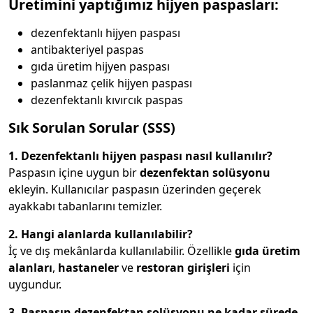
Üretimini yaptığımız hijyen paspasları:
dezenfektanlı hijyen paspası
antibakteriyel paspas
gıda üretim hijyen paspası
paslanmaz çelik hijyen paspası
dezenfektanlı kıvırcık paspas
Sık Sorulan Sorular (SSS)
1. Dezenfektanlı hijyen paspası nasıl kullanılır?
Paspasın içine uygun bir
dezenfektan solüsyonu
ekleyin. Kullanıcılar paspasın üzerinden geçerek
ayakkabı tabanlarını temizler.
2. Hangi alanlarda kullanılabilir?
İç ve dış mekânlarda kullanılabilir. Özellikle
gıda üretim
alanları
,
hastaneler
ve
restoran girişleri
için
uygundur.
3. Paspasın dezenfektan solüsyonu ne kadar sürede