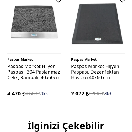
Paspas Market
Paspas Market
Paspas Market Hijyen
Paspas Market Hijyen
Paspası, 304 Paslanmaz
Paspası, Dezenfektan
Çelik, Rampalı, 40x60cm
Havuzu 40x60 cm
4.470
2.072
4.608
%3
2.136
%3
İlginizi Çekebilir