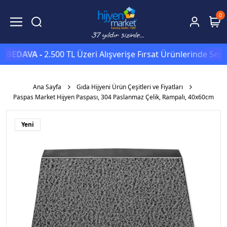
0
DAVA -
2.500 TL Üzeri Alışverişe Fırsat Ürünlerinde Sepette
E
Ana Sayfa
Gıda Hijyeni Ürün Çeşitleri ve Fiyatları
Paspas Market Hijyen Paspası, 304 Paslanmaz Çelik, Rampalı, 40x60cm
Yeni