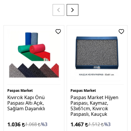
Paspas Market
Paspas Market
Kıvırcık Kapı Önü
Paspas Market Hijyen
Paspası Altı Açık,
Paspası, Kaymaz,
Sağlam Dayanıklı
53x61cm, Kıvırcık
Paspaslı, Kauçuk
1.036
1.467
1.068
%3
1.512
%3