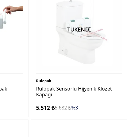
TÜKENDİ
Rulopak
apak
Rulopak Sensörlü Hijyenik Klozet
Kapağı
5.512
5.682
%3