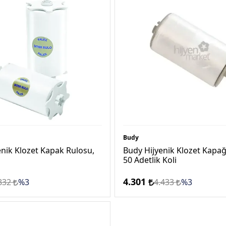
Budy
enik Klozet Kapak Rulosu,
Budy Hijyenik Klozet Kapağı
50 Adetlik Koli
4.301
832
%3
4.433
%3