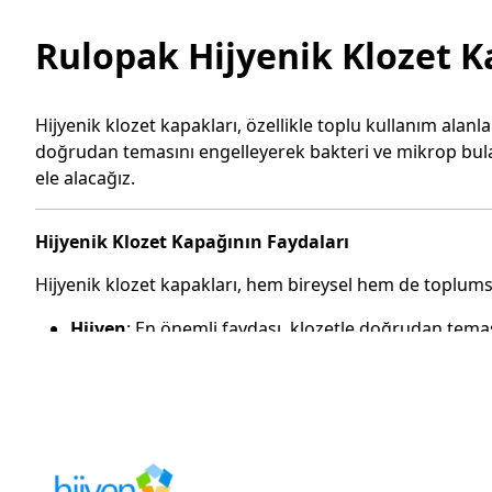
Rulopak Hijyenik Klozet Ka
Hijyenik klozet kapakları, özellikle toplu kullanım alanla
doğrudan temasını engelleyerek bakteri ve mikrop bulaşma
ele alacağız.
Hijyenik Klozet Kapağının Faydaları
Hijyenik klozet kapakları, hem bireysel hem de toplumsa
Hijyen
: En önemli faydası, klozetle doğrudan temas
Sağlık
: Bakteri ve mikrop bulaşma riskini azaltarak
Konfor
: Kullanıcıların daha rahat ve güvende hisse
Kolay Kullanım
: Otomatik veya sensörlü modelleri
Çevre Dostu
: Bazı modeller, tek kullanımlık örtüle
Hijyenik Klozet Kapağı Modelleri