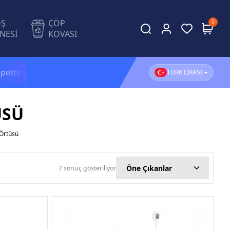
OŞ
ÇÖP
0
NESİ
KOVASI
e
Ekstra %5 İndirim!
1.500 TL ve üzeri alışverişleriniz
TÜRK LİRASI
ÜSÜ
 Örtüsü
7 sonuç gösteriliyor