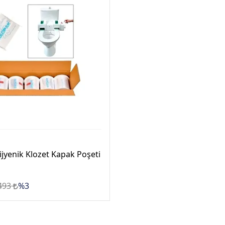
jyenik Klozet Kapak Poşeti
493
%3