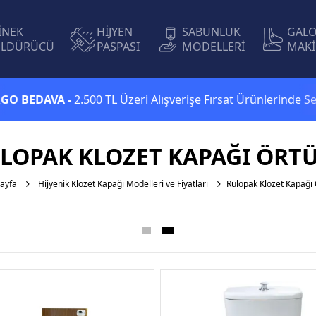
İNEK
HİJYEN
SABUNLUK
GAL
LDÜRÜCÜ
PASPASI
MODELLERİ
MAKİ
EDAVA -
2.500 TL Üzeri Alışverişe Fırsat Ürünlerinde Sepett
LOPAK KLOZET KAPAĞI ÖRT
ayfa
Hijyenik Klozet Kapağı Modelleri ve Fiyatları
Rulopak Klozet Kapağı