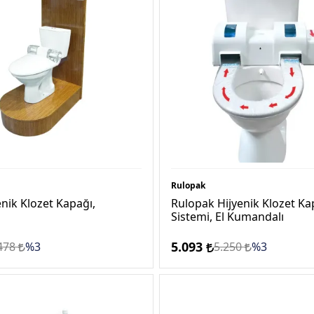
Rulopak
enik Klozet Kapağı,
Rulopak Hijyenik Klozet K
Sistemi, El Kumandalı
5.093
478
%3
5.250
%3