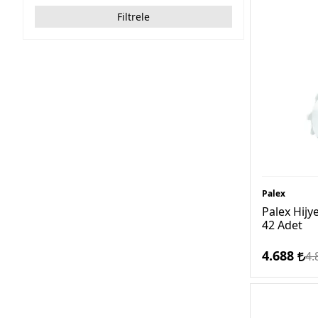
Filtrele
Palex
Palex Hijy
42 Adet
4.688
4.