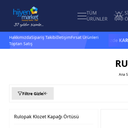
TÜM
S
ÜRÜNLER
Ö
Hakkımızda
Sipariş Takibi
İletişim
Fırsat Ürünleri
1.500 TL ve üzeri alışverişlerinizde
KARGO B
Toptan Satış
RU
Ana S
Filtre Gizle
Filtrele
Rulopak Klozet Kapağı Örtüsü