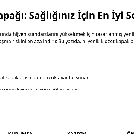
pağı: Sağlığınız İçin En İyi 
rında hijyen standartlarını yükseltmek için tasarlanmış yenili
 riskini en aza indirir. Bu yazıda, hijyenik klozet kapaklar
l sağlık açısından birçok avantaj sunar:
ı engelleyerek hijyen sağlamasıdır.
 enfeksiyonların yayılmasını önler.
tmelerini sağlar.
 sayesinde kullanımı son derece pratiktir.
rin kullanımını azaltarak çevreye katkıda bulunur.
KURUMSAL
YARDIM
ÖN