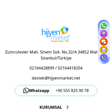
Zümrütevler Mah. Sinem Sok. No.32/A 34852 Maltepe/
İstanbul/Türkiye
02164428899
/
02164418204
destek@hijyenmarket.net
Whatsapp
+90 555 825 90 78
KURUMSAL