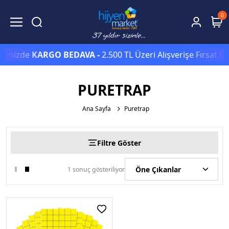
0
erinizde
KARGO BEDAVA -
2.500 TL Üzeri Alışverişe Fırsat Ü
PURETRAP
Ana Sayfa
Puretrap
Filtre Göster
1 sonuç gösteriliyor