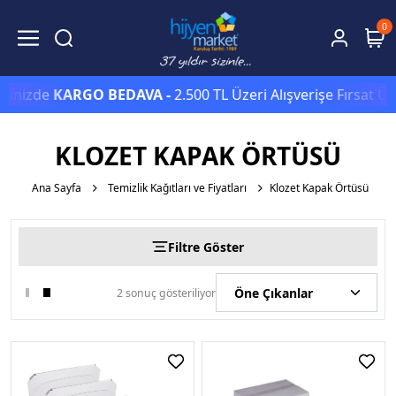
0
erinizde
KARGO BEDAVA -
2.500 TL Üzeri Alışverişe Fırsat Ü
KLOZET KAPAK ÖRTÜSÜ
Ana Sayfa
Temizlik Kağıtları ve Fiyatları
Klozet Kapak Örtüsü
Filtre Göster
2 sonuç gösteriliyor