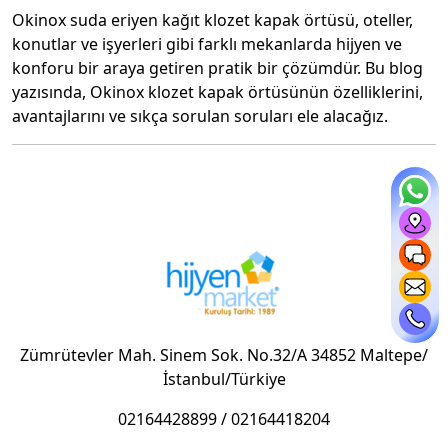
Okinox suda eriyen kağıt klozet kapak örtüsü, oteller,
konutlar ve işyerleri gibi farklı mekanlarda hijyen ve
konforu bir araya getiren pratik bir çözümdür. Bu blog
yazısında, Okinox klozet kapak örtüsünün özelliklerini,
avantajlarını ve sıkça sorulan soruları ele alacağız.
Okinox Suda Eriyen Kağıt Klozet Kapak Örtüsü
Nedir?
Okinox suda eriyen kağıt klozet kapak örtüsü, tek
kullanımlık ve suda çözünebilen bir hijyen ürünüdür.
Klozet kapağına serilerek kullanılır ve kullanımdan
sonra sifonla atılabilir. Bu sayede, tuvaletlerde hijyenik
bir ortam sağlanır ve çapraz bulaşma riski azaltılır.
Zümrütevler Mah. Sinem Sok. No.32/A 34852 Maltepe/
Okinox Klozet Kapak Örtüsünün Özellikleri
İstanbul/Türkiye
✅ %100 suda çözünebilen kağıttan üretilmiştir.
02164428899
/
02164418204
✅ Tek kullanımlık ve hijyeniktir.