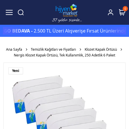
0
 BEDAVA -
2.500 TL Üzeri Alışverişe Fırsat Ürünlerinde Sepe
Ana Sayfa
Temizlik Kağıtları ve Fiyatları
Klozet Kapak Örtüsü
Nergis Klozet Kapak Örtüsü, Tek Kullanımlık, 250 Adetlik 6 Paket
Yeni