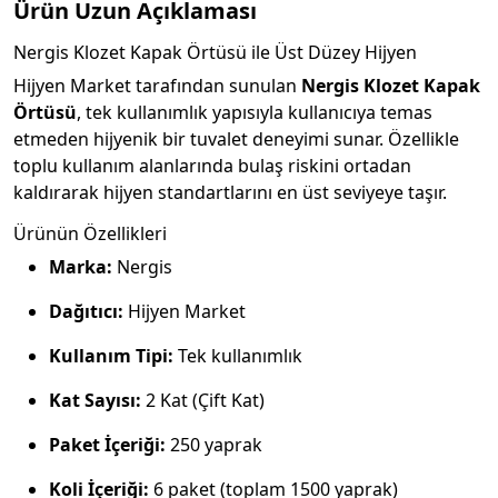
Ürün Uzun Açıklaması
Nergis Klozet Kapak Örtüsü ile Üst Düzey Hijyen
Hijyen Market tarafından sunulan
Nergis Klozet Kapak
Örtüsü
, tek kullanımlık yapısıyla kullanıcıya temas
etmeden hijyenik bir tuvalet deneyimi sunar. Özellikle
toplu kullanım alanlarında bulaş riskini ortadan
kaldırarak hijyen standartlarını en üst seviyeye taşır.
Ürünün Özellikleri
Marka:
Nergis
Dağıtıcı:
Hijyen Market
Kullanım Tipi:
Tek kullanımlık
Kat Sayısı:
2 Kat (Çift Kat)
Paket İçeriği:
250 yaprak
Koli İçeriği:
6 paket (toplam 1500 yaprak)