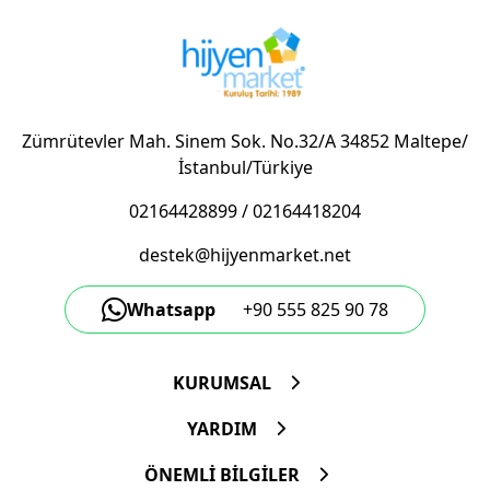
Zümrütevler Mah. Sinem Sok. No.32/A 34852 Maltepe/
İstanbul/Türkiye
02164428899
/
02164418204
destek@hijyenmarket.net
Whatsapp
+90 555 825 90 78
KURUMSAL
YARDIM
ÖNEMLİ BİLGİLER