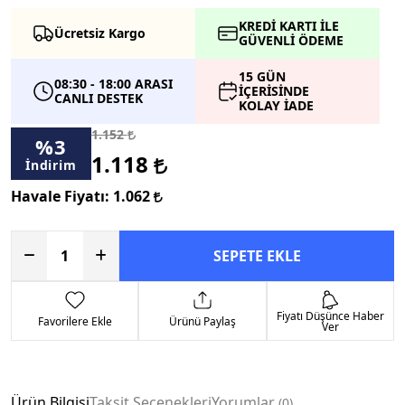
KREDİ KARTI İLE
Ücretsiz Kargo
GÜVENLİ ÖDEME
15 GÜN
08:30 - 18:00 ARASI
İÇERİSİNDE
CANLI DESTEK
KOLAY İADE
1.152
%
3
1.118
İndirim
Havale Fiyatı:
1.062
SEPETE EKLE
Fiyatı Düşünce Haber
Favorilere Ekle
Ürünü Paylaş
Ver
Ürün Bilgisi
Taksit Seçenekleri
Yorumlar
0