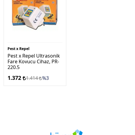
Pest x Repel
Pest x Repel Ultrasonik
Fare Kovucu Cihaz, PR-
220.5
1.372
1.414
%3