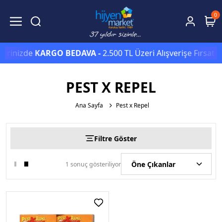
0
şlerinizde
KARGO BEDAVA -
2.500 TL Üzeri Alışverişe Fırsat 
PEST X REPEL
Ana Sayfa
Pest x Repel
Filtre Göster
1 sonuç gösteriliyor