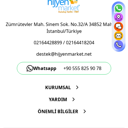
Zümrütevler Mah. Sinem Sok. No.32/A 34852 Maltepe/
İstanbul/Türkiye
02164428899
/
02164418204
destek@hijyenmarket.net
Whatsapp
+90 555 825 90 78
KURUMSAL
YARDIM
ÖNEMLİ BİLGİLER