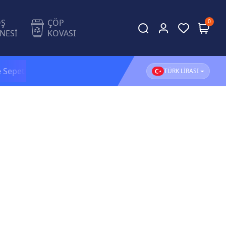
OŞ
ÇÖP
0
NESİ
KOVASI
Sepette
Ekstra %5 İndirim!
1.500 TL ve üzeri alışverişl
TÜRK LİRASI