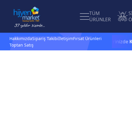
TÜM
S
ÜRÜNLER
Ö
Hakkımızda
Sipariş Takibi
İletişim
Fırsat Ürünleri
1.500 TL ve üzeri alışverişlerinizde
KA
Toptan Satış
Filtrele