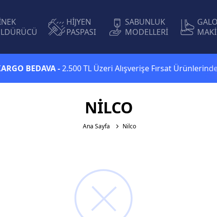
İNEK
HİJYEN
SABUNLUK
GAL
LDÜRÜCÜ
PASPASI
MODELLERİ
MAKİ
RGO BEDAVA -
2.500 TL Üzeri Alışverişe Fırsat Ürünlerinde 
NILCO
Ana Sayfa
Nilco