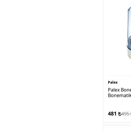
Palex
Palex Bone
Bonemati
481
495