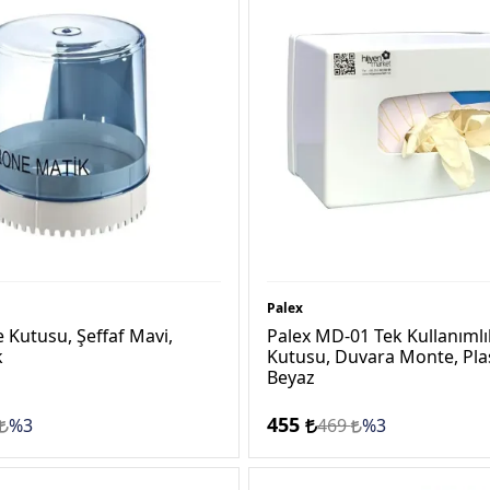
Palex
 Kutusu, Şeffaf Mavi,
Palex MD-01 Tek Kullanımlı
k
Kutusu, Duvara Monte, Plas
Beyaz
455
%3
469
%3