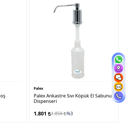
Palex
loş
Palex Ankastre Sıvı Köpük El Sabunu
Dispenseri
1.801
1.856
%3