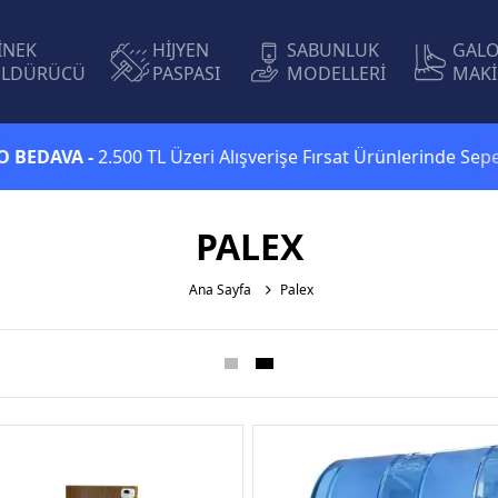
İNEK
HİJYEN
SABUNLUK
GAL
LDÜRÜCÜ
PASPASI
MODELLERİ
MAKİ
AVA -
2.500 TL Üzeri Alışverişe Fırsat Ürünlerinde Sepette
Ek
PALEX
Ana Sayfa
Palex