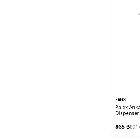
Palex
Palex Anka
Dispenser
865
891