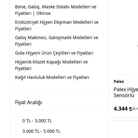
Bone, Galoş, Maske Dolabı Modelleri ve
Fiyatları | Okinox
Endüstriyel Hijyen Ekipman Modelleri ve
Fiyatları
Galoş Makinesi, Galoşmatik Modelleri ve
Fiyatları
Gıda Hijyeni Ürün Çeşitleri ve Fiyatları
Hijyenik Klozet Kapağı Modelleri ve
Fiyatları
Kağıt Havluluk Modelleri ve Fiyatları
Palex
Koku Makinesi | Profesyonel Çeşitleri ve
Palex Hijy
Fiyatları
Sensörlü
Sıvı Sabunluk Modelleri ve Fiyatları
Fiyat Aralığı
4.344
4.
Temizlik Ürünleri Çeşitleri ve Fiyatları
Tuvalet Kağıtlık
0 TL - 3.000 TL
3.000 TL - 5.000 TL