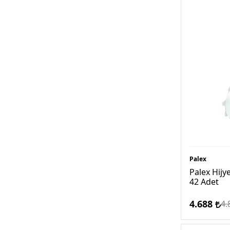
Palex
Palex Hijy
42 Adet
4.688
4.