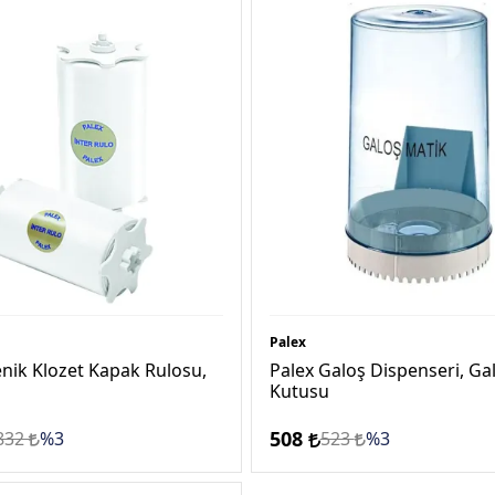
Palex
enik Klozet Kapak Rulosu,
Palex Galoş Dispenseri, Ga
Kutusu
508
832
%3
523
%3