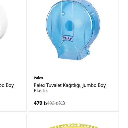
Palex
bo Boy,
Palex Tuvalet Kağıtlığı, Jumbo Boy,
Plastik
479
493
%3