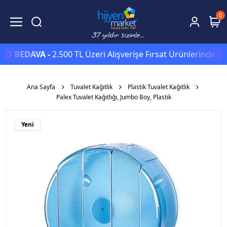
0
EDAVA -
2.500 TL Üzeri Alışverişe Fırsat Ürünlerinde Sepett
Ana Sayfa
Tuvalet Kağıtlık
Plastik Tuvalet Kağıtlık
Palex Tuvalet Kağıtlığı, Jumbo Boy, Plastik
Yeni