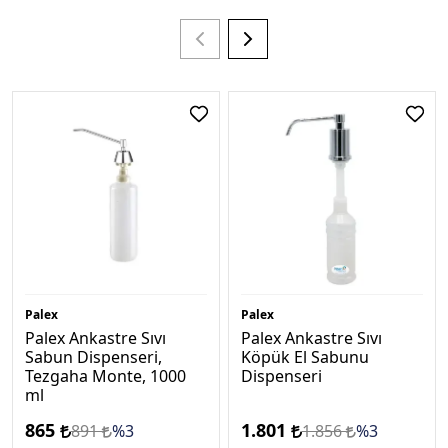
Palex
Palex
Palex Ankastre Sıvı
Palex Ankastre Sıvı
Sabun Dispenseri,
Köpük El Sabunu
Tezgaha Monte, 1000
Dispenseri
ml
865
1.801
891
%3
1.856
%3