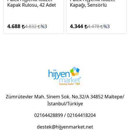
Kapak Rulosu, 42 Adet
Kapağı, Sensörlü
4.688
4.344
4.832
%3
4.478
%3
Zümrütevler Mah. Sinem Sok. No.32/A 34852 Maltepe/
İstanbul/Türkiye
02164428899
/
02164418204
destek@hijyenmarket.net