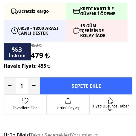
KREDİ KARTI İLE
Ücretsiz Kargo
GÜVENLİ ÖDEME
15 GÜN
08:30 - 18:00 ARASI
İÇERİSİNDE
CANLI DESTEK
KOLAY İADE
493
%
3
479
İndirim
Havale Fiyatı:
455
SEPETE EKLE
Fiyatı Düşünce Haber
Favorilere Ekle
Ürünü Paylaş
Ver
Ürün Bilgisi
Taksit Seçenekleri
Yorumlar
0