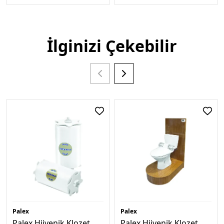
İlginizi Çekebilir
Palex
Palex
Palex Hijyenik Klozet
Palex Hijyenik Klozet