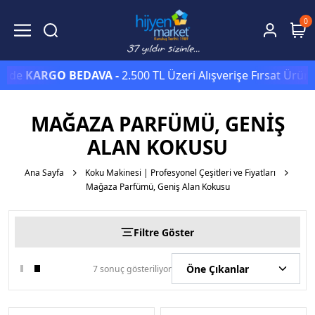
0
zde
KARGO BEDAVA -
2.500 TL Üzeri Alışverişe Fırsat Ürünle
MAĞAZA PARFÜMÜ, GENIŞ
ALAN KOKUSU
Ana Sayfa
Koku Makinesi | Profesyonel Çeşitleri ve Fiyatları
Mağaza Parfümü, Geniş Alan Kokusu
Filtre Göster
7 sonuç gösteriliyor