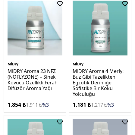
MiDry
MiDry
MiDRY Aroma 23 NFZ
MiDRY Aroma 4 Merly:
(NOFLYZONE) – Sinek
Buz Gibi Tazelikten
Kovucu Özellikli Ferah
Egzotik Derinliğe
Difüzör Aroma Yağı
Sofistike Bir Koku
Yolculuğu
1.854
1.181
1.911
%3
1.217
%3