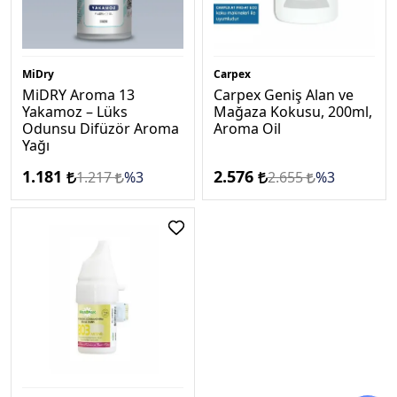
MiDry
Carpex
MiDRY Aroma 13
Carpex Geniş Alan ve
Yakamoz – Lüks
Mağaza Kokusu, 200ml,
Odunsu Difüzör Aroma
Aroma Oil
Yağı
1.181
2.576
1.217
%3
2.655
%3