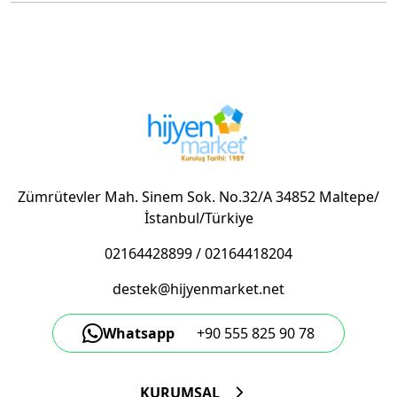
Ortam Kokulandırma Makinelerinde Hangi Kokular
Mevcuttur?
Doğal Kokular
✅ Meyve aromaları (limon, portakal, çilek, elma vb.) ✅
Çiçek kokuları (gül, lavanta, yasemin, orkide vb.) ✅
Orman esintileri (çam, sedir, sandal ağacı vb.) ✅ Deniz
ve okyanus esintileri ✅ Vanilya ve baharatlı kokular
Zümrütevler Mah. Sinem Sok. No.32/A 34852 Maltepe/
Ölçüler:
20 cm x 15 cm x 10 cm
İstanbul/Türkiye
Özel ve Markaya Özel Kokular
02164428899
/
02164418204
✅ Lüks mağazalar için özel tasarlanmış parfüm
kokuları ✅ Restoranlar için iştah açıcı kokular (kahve,
destek@hijyenmarket.net
tarçın, çikolata vb.) ✅ Oteller ve SPA merkezleri için
rahatlatıcı aromalar ✅ Ofis ve çalışma alanları için
Whatsapp
+90 555 825 90 78
ferahlatıcı kokular ✅ Özel etkinlikler için tematik
kokular
KURUMSAL