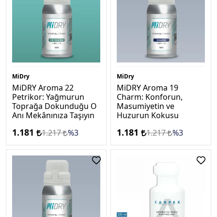
MiDry
MiDry
MiDRY Aroma 22
MiDRY Aroma 19
Petrikor: Yağmurun
Charm: Konforun,
Toprağa Dokunduğu O
Masumiyetin ve
Anı Mekânınıza Taşıyın
Huzurun Kokusu
1.181
1.181
1.217
%3
1.217
%3