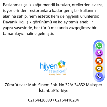
Paslanmaz çelik kağıt mendil kutuları, otellerden evlere,
iş yerlerinden restoranlara kadar geniş bir kullanım
alanına sahip, hem estetik hem de hijyenik ürünlerdir.
Dayanıklılığı, şık görünümü ve kolay temizlenebilir
yapısı sayesinde, her türlü mekanda vazgeçilmez bir
tamamlayıcı haline gelmiştir.
Paslanmaz Çelik Kağıt Mendil Kutusu Nedir?
Paslanmaz çelik kağıt mendil kutusu, kağıt mendilleri
düzenli bir şekilde saklamak ve kolayca erişilebilir
kılmak için tasarlanmış, paslanmaz çelikten üretilmiş bir
üründür. Farklı boyutlarda, şekillerde ve tasarımlarda
bulunabilen bu kutular, hem işlevsel hem de dekoratif
Zümrütevler Mah. Sinem Sok. No.32/A 34852 Maltepe/
amaçlarla kullanılabilir.
İstanbul/Türkiye
Paslanmaz Çelik Kağıt Mendil Kutusunun
02164428899
/
02164418204
Avantajları