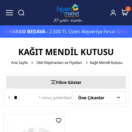
0
izde
KARGO BEDAVA -
2.500 TL Üzeri Alışverişe Fırsat Ürünl
KAĞIT MENDIL KUTUSU
Ana Sayfa
Otel Ekipmanları ve Fiyatları
Kağıt Mendil Kutusu
Filtre Göster
1 sonuç gösteriliyor