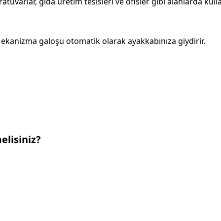
uvarlar, gıda üretim tesisleri ve ofisler gibi alanlarda kullan
. Mekanizma galoşu otomatik olarak ayakkabınıza giydirir.
lisiniz?