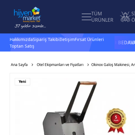
TÜM
S
ÜRÜNLER
Ö
Hakkımızda
Sipariş Takibi
İletişim
Fırsat Ürünleri
1.500 TL ve üzeri alışverişlerinizde
KARGO BEDAVA -
2.500
Toptan Satış
Ana Sayfa
Otel Ekipmanları ve Fiyatları
Okinox Galoş Makinesi, An
Yeni