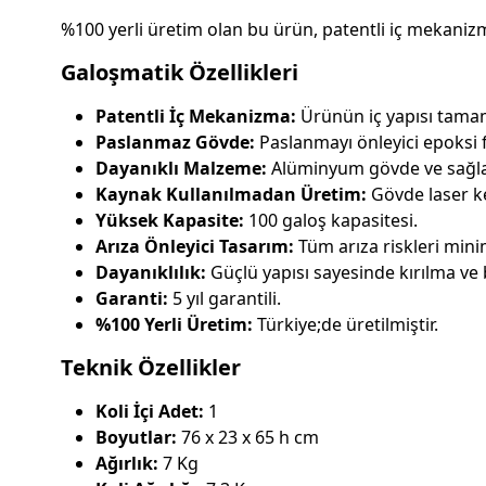
%100 yerli üretim olan bu ürün, patentli iç mekanizma
Galoşmatik Özellikleri
Patentli İç Mekanizma:
Ürünün iç yapısı tamam
Paslanmaz Gövde:
Paslanmayı önleyici epoksi f
Dayanıklı Malzeme:
Alüminyum gövde ve sağl
Kaynak Kullanılmadan Üretim:
Gövde laser ke
Yüksek Kapasite:
100 galoş kapasitesi.
Arıza Önleyici Tasarım:
Tüm arıza riskleri minim
Dayanıklılık:
Güçlü yapısı sayesinde kırılma v
Garanti:
5 yıl garantili.
%100 Yerli Üretim:
Türkiye;de üretilmiştir.
Teknik Özellikler
Koli İçi Adet:
1
Boyutlar:
76 x 23 x 65 h cm
Ağırlık:
7 Kg