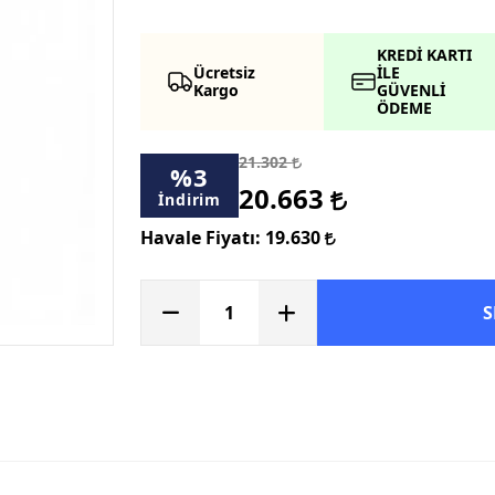
KREDİ KARTI
Ücretsiz
İLE
Kargo
GÜVENLİ
ÖDEME
21.302
%
3
20.663
İndirim
Havale Fiyatı:
19.630
S