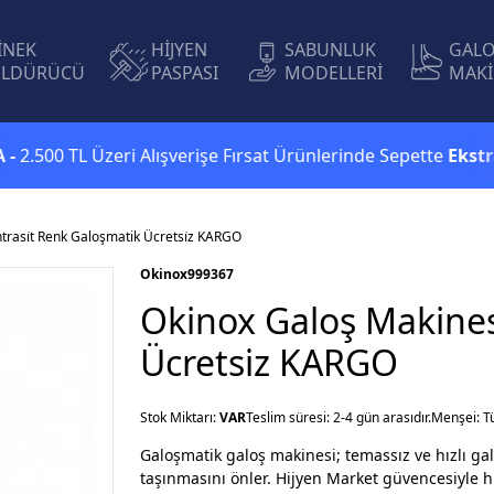
İNEK
HİJYEN
SABUNLUK
GAL
LDÜRÜCÜ
PASPASI
MODELLERİ
MAKİ
 TL Üzeri Alışverişe Fırsat Ürünlerinde Sepette
Ekstra %5 İn
trasi̇t Renk Galoşmatik Ücretsi̇z KARGO
Okinox
999367
Okinox Galoş Makinesi
Ücretsi̇z KARGO
Stok Miktarı:
VAR
Teslim süresi: 2-4 gün arasıdır.
Menşei: T
Galoşmatik galoş makinesi; temassız ve hızlı gal
taşınmasını önler. Hijyen Market güvencesiyle hız