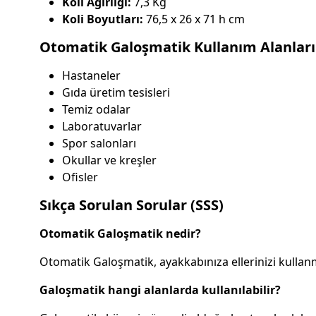
Koli Ağırlığı:
7,3 Kg
Koli Boyutları:
76,5 x 26 x 71 h cm
Otomatik Galoşmatik Kullanım Alanları
Hastaneler
Gıda üretim tesisleri
Temiz odalar
Laboratuvarlar
Spor salonları
Okullar ve kreşler
Ofisler
Sıkça Sorulan Sorular (SSS)
Otomatik Galoşmatik nedir?
Otomatik Galoşmatik, ayakkabınıza ellerinizi kullanm
Galoşmatik hangi alanlarda kullanılabilir?