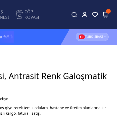
OŞ
ÇÖP
0
NESİ
KOVASI
dirim!
1.500 TL ve üzeri alışverişlerinizde
KARGO BEDA
TÜRK LİRASI
, Antrasi̇t Renk Galoşmatik
ürkiye
oş giydirerek temiz odalara, hastane ve üretim alanlarına kir
lı kargo, faturalı satış.