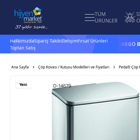
TÜM
S
ÜRÜNLER
Ö
Hakkımızda
Sipariş Takibi
İletişim
Fırsat Ürünleri
1.500 TL ve üzeri alışverişlerinizde
KARGO BEDAVA
Toptan Satış
Ana Sayfa
Çöp Kovası / Kutusu Modelleri ve Fiyatları
Pedallı Çöp 
Yeni