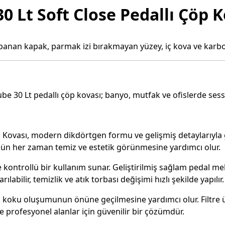
0 Lt Soft Close Pedallı Çöp K
panan kapak, parmak izi bırakmayan yüzey, iç kova ve karbon f
30 Lt pedallı çöp kovası; banyo, mutfak ve ofislerde sessiz,
Kovası, modern dikdörtgen formu ve gelişmiş detaylarıyla gü
ün her zaman temiz ve estetik görünmesine yardımcı olur.
 kontrollü bir kullanım sunar. Geliştirilmiş sağlam pedal 
abilir, temizlik ve atık torbası değişimi hızlı şekilde yapılır.
ü koku oluşumunun önüne geçilmesine yardımcı olur. Filtre ür
 profesyonel alanlar için güvenilir bir çözümdür.