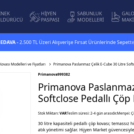
İNEK
HİJYEN
SABUNLUK
GAL
LDÜRÜCÜ
PASPASI
MODELLERİ
MAKİ
 -
2.500 TL Üzeri Alışverişe Fırsat Ürünlerinde Sepette
Ekstr
Kovası Modelleri ve Fiyatları
Primanova Paslanmaz Çelik E-Cube 30 Litre Soft
Primanova
999382
Primanova Paslanmaz 
Softclose Pedallı Çöp
Stok Miktarı:
VAR
Teslim süresi: 2-4 gün arasıdır.
Menşei: Ç
30 litre kapasiteli pedallı çöp kovası; temassız 
atık yönetimi sağlar. Hijyen Market güvencesiyle h