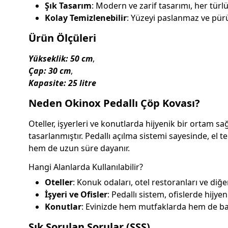
Şık Tasarım
: Modern ve zarif tasarımı, her tür
Kolay Temizlenebilir
: Yüzeyi paslanmaz ve pür
Ürün Ölçüleri
Yükseklik: 50 cm
,
Çap: 30 cm
,
Kapasite: 25 litre
Neden Okinox Pedallı Çöp Kovası?
Oteller, işyerleri ve konutlarda hijyenik bir ortam s
tasarlanmıştır. Pedallı açılma sistemi sayesinde, el
hem de uzun süre dayanır.
Hangi Alanlarda Kullanılabilir?
Oteller
: Konuk odaları, otel restoranları ve diğer
İşyeri ve Ofisler
: Pedallı sistem, ofislerde hijye
Konutlar
: Evinizde hem mutfaklarda hem de ban
Sık Sorulan Sorular (SSS)