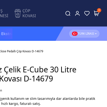
OŞ
ÇÖP
0
NESİ
KOVASI
a %5 İndirim!
1.500 TL ve üzeri alışverişlerinizde
KARG
TÜRK LİRASI
close Pedallı Çöp Kovası D-14679
Çelik E-Cube 30 Litre
 Kovası D-14679
in
hijyenik kullanım ve slim tasarımıyla dar alanlarda bile pratik
ızlı kargo, faturalı satış.