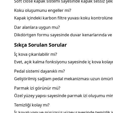
Soft close kapak sistemi sayesinde kapak sessiz şeki
Koku oluşumunu engeller mi?
Kapak içindeki karbon filtre yuvası koku kontrolüne ya
Dar alanlara uygun mu?
Dikdörtgen formu sayesinde duvar kenarlarında ve d
Sıkça Sorulan Sorular
İç kova çıkarılabilir mi?
Evet, açık kalma fonksiyonu sayesinde iç kova kolayca 
Pedal sistemi dayanıklı mı?
Geliştirilmiş sağlam pedal mekanizması uzun ömürlü 
Parmak izi görünür mü?
Özel yüzey yapısı sayesinde parmak izi oluşumu mi
Temizliği kolay mı?
İç kovalı yapı ve pürüzsüz yüzey sayesinde temizlik iş