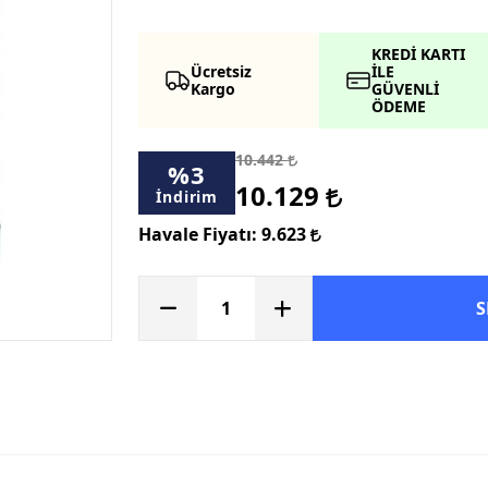
KREDİ KARTI
Ücretsiz
İLE
Kargo
GÜVENLİ
ÖDEME
10.442
%
3
10.129
İndirim
Havale Fiyatı:
9.623
S