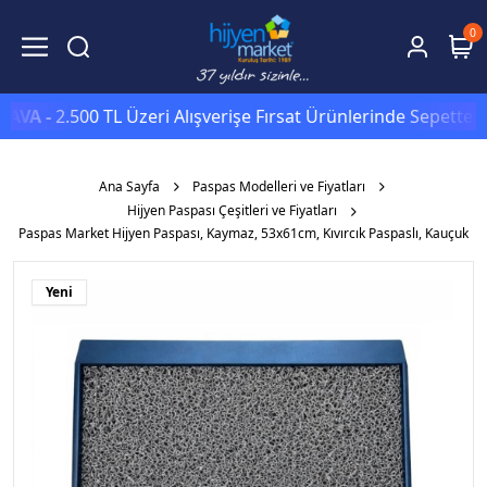
0
 -
2.500 TL Üzeri Alışverişe Fırsat Ürünlerinde Sepette
Ekstra
Ana Sayfa
Paspas Modelleri ve Fiyatları
Hijyen Paspası Çeşitleri ve Fiyatları
Paspas Market Hijyen Paspası, Kaymaz, 53x61cm, Kıvırcık Paspaslı, Kauçuk
Yeni