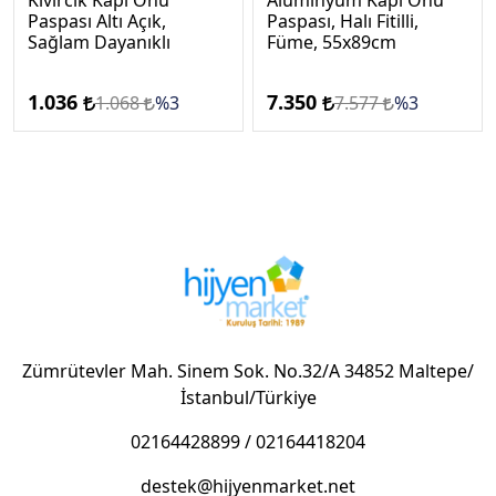
Kıvırcık Kapı Önü
Alüminyum Kapı Önü
Paspası Altı Açık,
Paspası, Halı Fitilli,
Sağlam Dayanıklı
Füme, 55x89cm
1.036
7.350
1.068
%3
7.577
%3
Zümrütevler Mah. Sinem Sok. No.32/A 34852 Maltepe/
İstanbul/Türkiye
02164428899
/
02164418204
destek@hijyenmarket.net