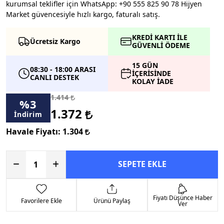
kurumsal teklifler için WhatsApp: +90 555 825 90 78 Hijyen
Market güvencesiyle hızlı kargo, faturalı satış.
KREDİ KARTI İLE
Ücretsiz Kargo
GÜVENLİ ÖDEME
15 GÜN
08:30 - 18:00 ARASI
İÇERİSİNDE
CANLI DESTEK
KOLAY İADE
1.414
%
3
1.372
İndirim
Havale Fiyatı:
1.304
SEPETE EKLE
Fiyatı Düşünce Haber
Favorilere Ekle
Ürünü Paylaş
Ver