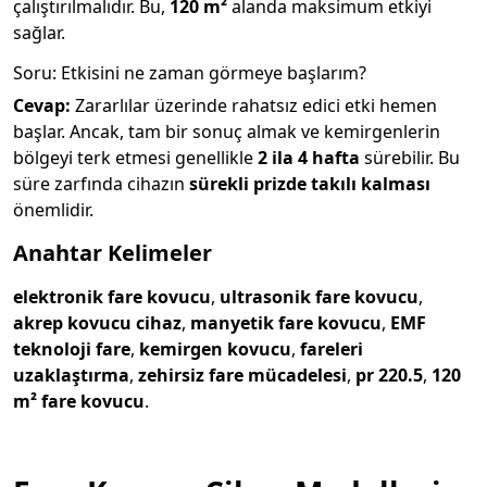
çalıştırılmalıdır. Bu,
120 m²
alanda maksimum etkiyi
sağlar.
Soru: Etkisini ne zaman görmeye başlarım?
Cevap:
Zararlılar üzerinde rahatsız edici etki hemen
başlar. Ancak, tam bir sonuç almak ve kemirgenlerin
bölgeyi terk etmesi genellikle
2 ila 4 hafta
sürebilir. Bu
süre zarfında cihazın
sürekli prizde takılı kalması
önemlidir.
Anahtar Kelimeler
elektronik fare kovucu
,
ultrasonik fare kovucu
,
akrep kovucu cihaz
,
manyetik fare kovucu
,
EMF
teknoloji fare
,
kemirgen kovucu
,
fareleri
uzaklaştırma
,
zehirsiz fare mücadelesi
,
pr 220.5
,
120
m² fare kovucu
.