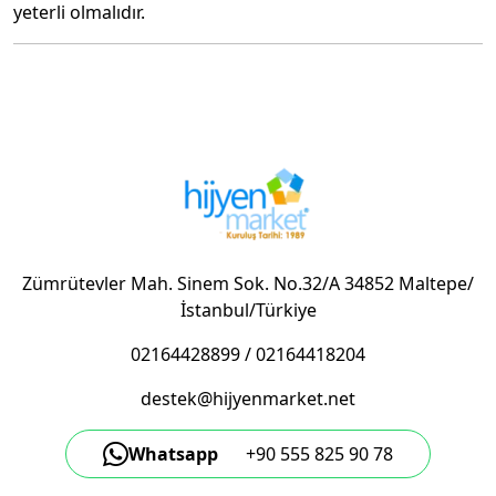
yeterli olmalıdır.
Zümrütevler Mah. Sinem Sok. No.32/A 34852 Maltepe/
İstanbul/Türkiye
02164428899
/
02164418204
destek@hijyenmarket.net
Whatsapp
+90 555 825 90 78