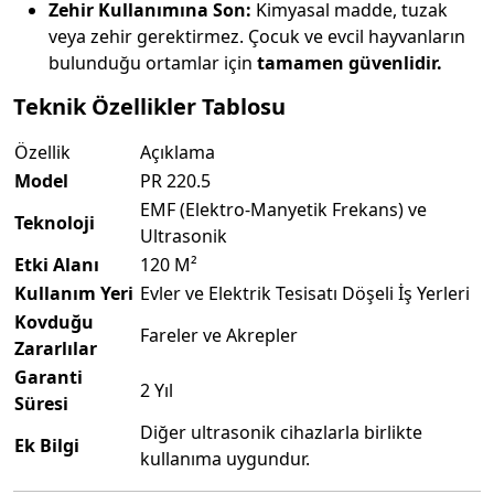
Zehir Kullanımına Son:
Kimyasal madde, tuzak
veya zehir gerektirmez. Çocuk ve evcil hayvanların
bulunduğu ortamlar için
tamamen güvenlidir.
Teknik Özellikler Tablosu
Özellik
Açıklama
Model
PR 220.5
EMF (Elektro-Manyetik Frekans) ve
Teknoloji
Ultrasonik
Etki Alanı
120 M²
Kullanım Yeri
Evler ve Elektrik Tesisatı Döşeli İş Yerleri
Kovduğu
Fareler ve Akrepler
Zararlılar
Garanti
2 Yıl
Süresi
Diğer ultrasonik cihazlarla birlikte
Ek Bilgi
kullanıma uygundur.