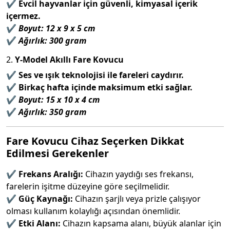
✔️
Evcil hayvanlar için güvenli, kimyasal içerik
içermez.
✔️
Boyut: 12 x 9 x 5 cm
✔️
Ağırlık: 300 gram
2.
Y-Model Akıllı Fare Kovucu
✔️
Ses ve ışık teknolojisi ile fareleri caydırır.
✔️
Birkaç hafta içinde maksimum etki sağlar.
✔️
Boyut: 15 x 10 x 4 cm
✔️
Ağırlık: 350 gram
Fare Kovucu Cihaz Seçerken Dikkat
Edilmesi Gerekenler
✔️
Frekans Aralığı:
Cihazın yaydığı ses frekansı,
farelerin işitme düzeyine göre seçilmelidir.
✔️
Güç Kaynağı:
Cihazın şarjlı veya prizle çalışıyor
olması kullanım kolaylığı açısından önemlidir.
✔️
Etki Alanı:
Cihazın kapsama alanı, büyük alanlar için