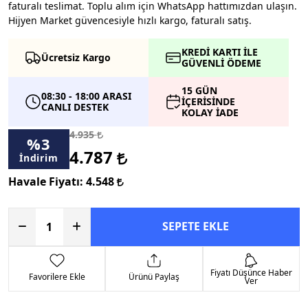
faturalı teslimat. Toplu alım için WhatsApp hattımızdan ulaşın.
Hijyen Market güvencesiyle hızlı kargo, faturalı satış.
KREDİ KARTI İLE
Ücretsiz Kargo
GÜVENLİ ÖDEME
15 GÜN
08:30 - 18:00 ARASI
İÇERİSİNDE
CANLI DESTEK
KOLAY İADE
4.935
%
3
4.787
İndirim
Havale Fiyatı:
4.548
SEPETE EKLE
Fiyatı Düşünce Haber
Favorilere Ekle
Ürünü Paylaş
Ver