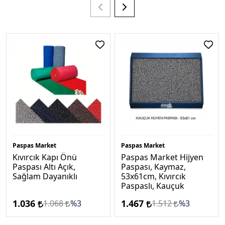
Paspas Market
Paspas Market
Kıvırcık Kapı Önü
Paspas Market Hijyen
Paspası Altı Açık,
Paspası, Kaymaz,
Sağlam Dayanıklı
53x61cm, Kıvırcık
Paspaslı, Kauçuk
1.036
1.467
1.068
%3
1.512
%3