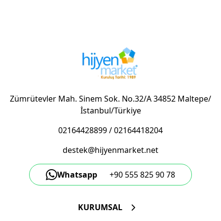
Zümrütevler Mah. Sinem Sok. No.32/A 34852 Maltepe/
İstanbul/Türkiye
02164428899
/
02164418204
destek@hijyenmarket.net
Whatsapp
+90 555 825 90 78
KURUMSAL