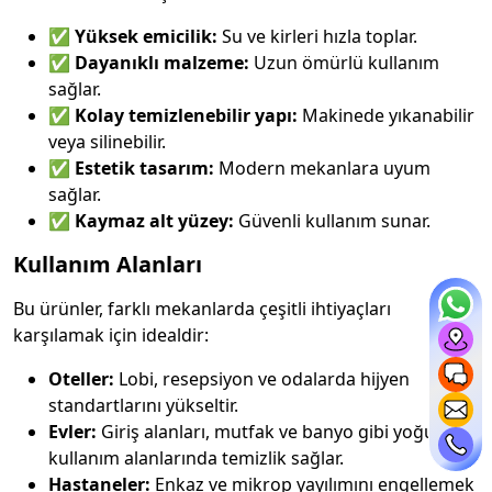
✅
Yüksek emicilik:
Su ve kirleri hızla toplar.
✅
Dayanıklı malzeme:
Uzun ömürlü kullanım
sağlar.
✅
Kolay temizlenebilir yapı:
Makinede yıkanabilir
veya silinebilir.
✅
Estetik tasarım:
Modern mekanlara uyum
sağlar.
✅
Kaymaz alt yüzey:
Güvenli kullanım sunar.
Kullanım Alanları
Bu ürünler, farklı mekanlarda çeşitli ihtiyaçları
karşılamak için idealdir:
Oteller:
Lobi, resepsiyon ve odalarda hijyen
standartlarını yükseltir.
Evler:
Giriş alanları, mutfak ve banyo gibi yoğun
kullanım alanlarında temizlik sağlar.
Hastaneler:
Enkaz ve mikrop yayılımını engellemek