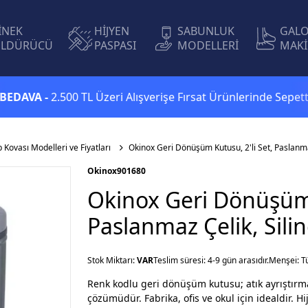
İNEK
HİJYEN
SABUNLUK
GAL
LDÜRÜCÜ
PASPASI
MODELLERİ
MAKİ
A -
2.500 TL Üzeri Alışverişe Fırsat Ürünlerinde Sepette
Ekst
p Kovası Modelleri ve Fiyatları
Okinox Geri Dönüşüm Kutusu, 2'li Set, Paslanmaz 
Okinox
901680
Okinox Geri Dönüşüm 
Paslanmaz Çelik, Silind
Stok Miktarı:
VAR
Teslim süresi: 4-9 gün arasıdır.
Menşei: T
Renk kodlu geri dönüşüm kutusu; atık ayrıştırma
çözümüdür. Fabrika, ofis ve okul için idealdir. Hi