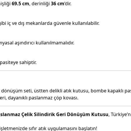
işliği
69.5 cm
, derinliği
36 cm
’dir.
gibi iç ve dış mekanlarda güvenle kullanılabilir.
imyasal aşındırıcı kullanılmamalıdır.
pasiteye sahiptir.
eri dönüşüm seti, üstten delikli atık kutusu, bombe kapaklı p
i, dayanıklı paslanmaz çöp kovası.
Paslanmaz Çelik Silindirik Geri Dönüşüm Kutusu
, Türkiye’
şletmenizde sıfır atık uygulamasını başlatın!