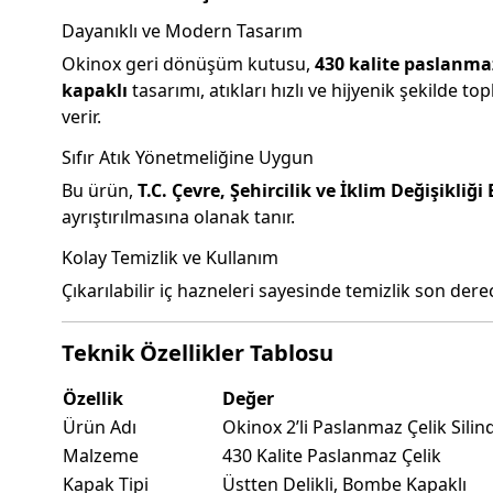
Dayanıklı ve Modern Tasarım
Okinox geri dönüşüm kutusu,
430 kalite paslanmaz
kapaklı
tasarımı, atıkları hızlı ve hijyenik şekilde 
verir.
Sıfır Atık Yönetmeliğine Uygun
Bu ürün,
T.C. Çevre, Şehircilik ve İklim Değişikliği
ayrıştırılmasına olanak tanır.
Kolay Temizlik ve Kullanım
Çıkarılabilir iç hazneleri sayesinde temizlik son der
Teknik Özellikler Tablosu
Özellik
Değer
Ürün Adı
Okinox 2’li Paslanmaz Çelik Sil
Malzeme
430 Kalite Paslanmaz Çelik
Kapak Tipi
Üstten Delikli, Bombe Kapaklı