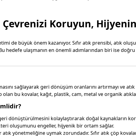
e Çevrenizi Koruyun, Hijyenin
timi de büyük önem kazanıyor. Sıfır atık prensibi, atık ol
. Bu hedefe ulaşmanın en önemli adımlarından biri ise doğru ç
rılmasını sağlayarak geri dönüşüm oranlarını artırmayı ve atı
ip olan bu kovalar, kağıt, plastik, cam, metal ve organik atıkla
mlidir?
ın geri dönüştürülmesini kolaylaştırarak doğal kaynakların k
kteri oluşumunu engeller, hijyenik bir ortam sağlar.
r atık yönetmeliğine uymak zorundadır. Sıfır atık çöp kovala