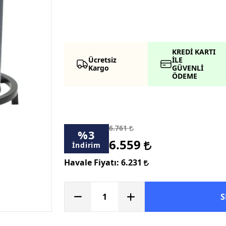
KREDİ KARTI
Ücretsiz
İLE
Kargo
GÜVENLİ
ÖDEME
6.761
%
3
6.559
İndirim
Havale Fiyatı:
6.231
S