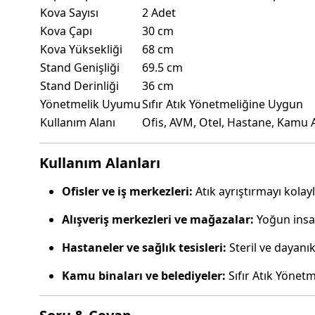
Kova Sayısı
2 Adet
Kova Çapı
30 cm
Kova Yüksekliği
68 cm
Stand Genişliği
69.5 cm
Stand Derinliği
36 cm
Yönetmelik Uyumu
Sıfır Atık Yönetmeliğine Uygun
Kullanım Alanı
Ofis, AVM, Otel, Hastane, Kamu A
Kullanım Alanları
Ofisler ve iş merkezleri:
Atık ayrıştırmayı kolayla
Alışveriş merkezleri ve mağazalar:
Yoğun insan
Hastaneler ve sağlık tesisleri:
Steril ve dayanık
Kamu binaları ve belediyeler:
Sıfır Atık Yönet