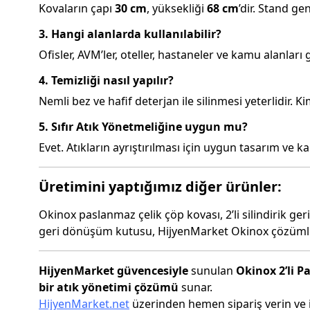
Kovaların çapı
30 cm
, yüksekliği
68 cm
’dir. Stand gen
3. Hangi alanlarda kullanılabilir?
Ofisler, AVM’ler, oteller, hastaneler ve kamu alanları 
4. Temizliği nasıl yapılır?
Nemli bez ve hafif deterjan ile silinmesi yeterlidir. K
5. Sıfır Atık Yönetmeliğine uygun mu?
Evet. Atıkların ayrıştırılması için uygun tasarım ve ka
Üretimini yaptığımız diğer ürünler:
Okinox paslanmaz çelik çöp kovası, 2’li silindirik g
geri dönüşüm kutusu, HijyenMarket Okinox çözümler
HijyenMarket güvencesiyle
sunulan
Okinox 2’li 
bir atık yönetimi çözümü
sunar.
HijyenMarket.net
üzerinden hemen sipariş verin ve i