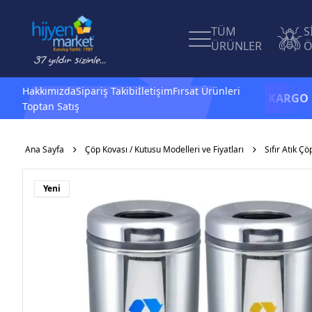
TÜM
S
ÜRÜNLER
Ö
Hakkımızda
Sipariş Takibi
İletişim
Fırsat Ürünleri
1.500 TL ve üzeri alışverişlerinizde
KARGO BEDAV
Toptan Satış
Ana Sayfa
Çöp Kovası / Kutusu Modelleri ve Fiyatları
Sıfır Atık Çö
Yeni