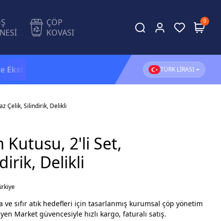
OŞ
ÇÖP
0
NESİ
KOVASI
ra %5 İndirim!
1.500 TL ve üzeri alışverişlerinizde
KAR
TÜRK LİRASI
Çelik, Silindirik, Delikli
Kutusu, 2'li Set,
irik, Delikli
ürkiye
 ve sıfır atık hedefleri için tasarlanmış kurumsal çöp yönetim
jyen Market güvencesiyle hızlı kargo, faturalı satış.