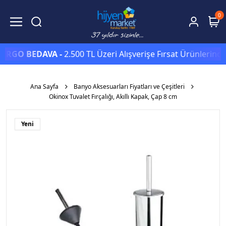
0
GO BEDAVA -
2.500 TL Üzeri Alışverişe Fırsat Ürünlerinde S
Ana Sayfa
Banyo Aksesuarları Fiyatları ve Çeşitleri
Okinox Tuvalet Fırçalığı, Akıllı Kapak, Çap 8 cm
Yeni