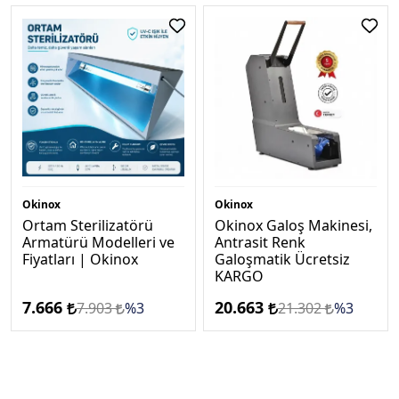
Okinox
Okinox
Ortam Sterilizatörü
Okinox Galoş Makinesi,
Armatürü Modelleri ve
Antrasi̇t Renk
Fiyatları | Okinox
Galoşmatik Ücretsi̇z
KARGO
7.666
20.663
7.903
%3
21.302
%3