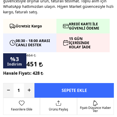
güvencesiyle orijinal ürün, faturalı teslimat. Toplu alım için
WhatsApp hattımızdan ulaşın. Hijyen Market güvencesiyle hızlı
kargo, faturalı satış.
KREDİ KARTI İLE
Ücretsiz Kargo
GÜVENLİ ÖDEME
15 GÜN
08:30 - 18:00 ARASI
İÇERİSİNDE
CANLI DESTEK
KOLAY İADE
464
%
3
451
İndirim
Havale Fiyatı:
428
SEPETE EKLE
Fiyatı Düşünce Haber
Favorilere Ekle
Ürünü Paylaş
Ver