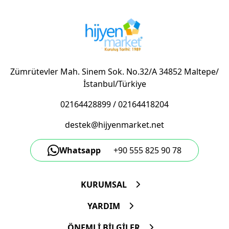
Zümrütevler Mah. Sinem Sok. No.32/A 34852 Maltepe/
İstanbul/Türkiye
02164428899
/
02164418204
destek@hijyenmarket.net
Whatsapp
+90 555 825 90 78
KURUMSAL
YARDIM
ÖNEMLİ BİLGİLER