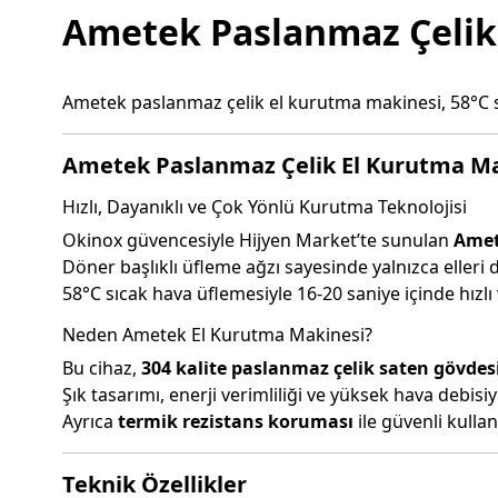
Ametek Paslanmaz Çelik
Ametek paslanmaz çelik el kurutma makinesi, 58°C s
Ametek Paslanmaz Çelik El Kurutma Mak
Hızlı, Dayanıklı ve Çok Yönlü Kurutma Teknolojisi
Okinox güvencesiyle Hijyen Market’te sunulan
Amet
Döner başlıklı üfleme ağzı sayesinde yalnızca elleri 
58°C sıcak hava üflemesiyle 16-20 saniye içinde hızlı 
Neden Ametek El Kurutma Makinesi?
Bu cihaz,
304 kalite paslanmaz çelik saten gövdes
Şık tasarımı, enerji verimliliği ve yüksek hava debisiyl
Ayrıca
termik rezistans koruması
ile güvenli kullan
Teknik Özellikler