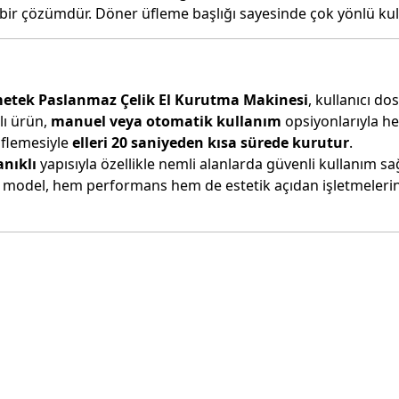
k bir çözümdür. Döner üfleme başlığı sayesinde çok yönlü kul
etek Paslanmaz Çelik El Kurutma Makinesi
, kullanıcı do
lı ürün,
manuel veya otomatik kullanım
opsiyonlarıyla h
üflemesiyle
elleri 20 saniyeden kısa sürede kurutur
.
nıklı
yapısıyla özellikle nemli alanlarda güvenli kullanım sağ
 model, hem performans hem de estetik açıdan işletmelerin 