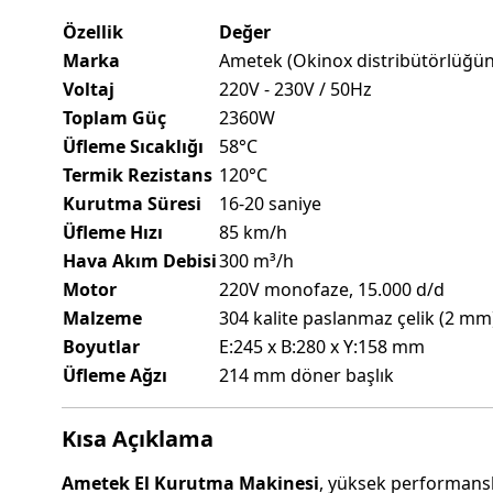
Özellik
Değer
Marka
Ametek (Okinox distribütörlüğü
Voltaj
220V - 230V / 50Hz
Toplam Güç
2360W
Üfleme Sıcaklığı
58°C
Termik Rezistans
120°C
Kurutma Süresi
16-20 saniye
Üfleme Hızı
85 km/h
Hava Akım Debisi
300 m³/h
Motor
220V monofaze, 15.000 d/d
Malzeme
304 kalite paslanmaz çelik (2 mm
Boyutlar
E:245 x B:280 x Y:158 mm
Üfleme Ağzı
214 mm döner başlık
Kısa Açıklama
Ametek El Kurutma Makinesi
, yüksek performanslı