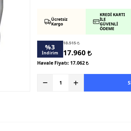
KREDİ KARTI
Ücretsiz
İLE
Kargo
GÜVENLİ
ÖDEME
18.515
%
3
17.960
İndirim
Havale Fiyatı:
17.062
S