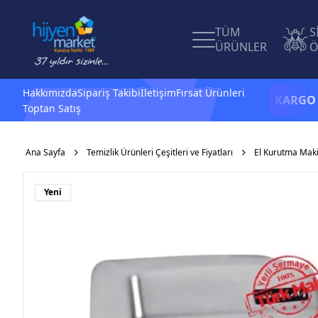
TÜM
S
ÜRÜNLER
Ö
Hakkımızda
Sipariş Takibi
İletişim
Fırsat Ürünleri
1.500 TL ve üzeri alışverişlerinizde
KARGO BEDA
Toptan Satış
Ana Sayfa
Temizlik Ürünleri Çeşitleri ve Fiyatları
El Kurutma Maki
Yeni