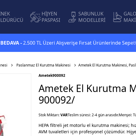
İNEK
HİJYEN
SABUNLUK
GAL
LDÜRÜCÜ
PASPASI
MODELLERİ
MAKİ
VA -
2.500 TL Üzeri Alışverişe Fırsat Ürünlerinde Sepette
Eks
nesi
Paslanmaz El Kurutma Makinesi
Ametek El Kurutma Makinesi, Pas
Ametek
900092
Ametek El Kurutma Ma
900092/
Stok Miktarı:
VAR
Teslim süresi: 2-4 gün arasıdır.
Menşei: T
HEPA filtreli jet motorlu el kurutma makinesi; hı
AVM tuvaletleri için profesyonel çözümdür. Hijye