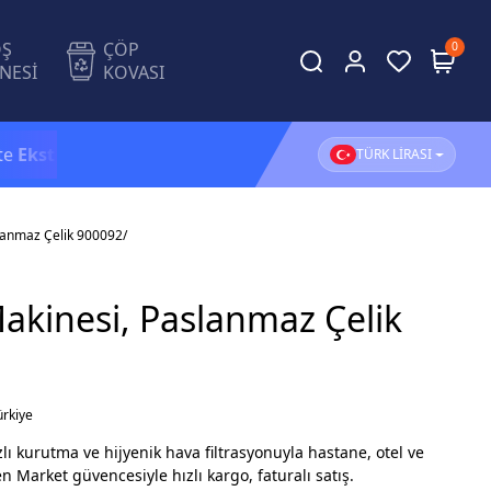
OŞ
ÇÖP
0
NESİ
KOVASI
tra %5 İndirim!
1.500 TL ve üzeri alışverişlerinizde
KA
TÜRK LİRASI
lanmaz Çelik 900092/
kinesi, Paslanmaz Çelik
ürkiye
zlı kurutma ve hijyenik hava filtrasyonuyla hastane, otel ve
n Market güvencesiyle hızlı kargo, faturalı satış.